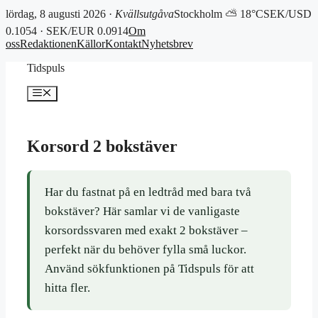
lördag, 8 augusti 2026 ·
Kvällsutgåva
Stockholm ⛅ 18°C
SEK/USD
0.1054 · SEK/EUR 0.0914
Om
oss
Redaktionen
Källor
Kontakt
Nyhetsbrev
Hoppa
Tidspuls
till
innehåll
Meny
Korsord 2 bokstäver
Har du fastnat på en ledtråd med bara två
bokstäver? Här samlar vi de vanligaste
korsordssvaren med exakt 2 bokstäver –
perfekt när du behöver fylla små luckor.
Använd sökfunktionen på Tidspuls för att
hitta fler.