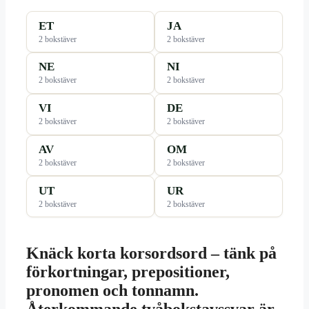
ET
JA
2 bokstäver
2 bokstäver
NE
NI
2 bokstäver
2 bokstäver
VI
DE
2 bokstäver
2 bokstäver
AV
OM
2 bokstäver
2 bokstäver
UT
UR
2 bokstäver
2 bokstäver
Knäck korta korsordsord – tänk på
förkortningar, prepositioner,
pronomen och tonnamn.
Återkommande tvåbokstavssvar är