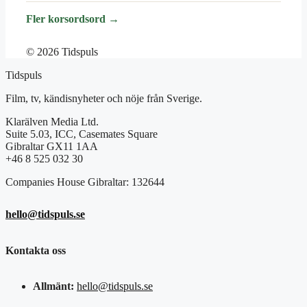
Fler korsordsord →
© 2026 Tidspuls
Tidspuls
Film, tv, kändisnyheter och nöje från Sverige.
Klarälven Media Ltd.
Suite 5.03, ICC, Casemates Square
Gibraltar GX11 1AA
+46 8 525 032 30
Companies House Gibraltar: 132644
hello@tidspuls.se
Kontakta oss
Allmänt:
hello@tidspuls.se