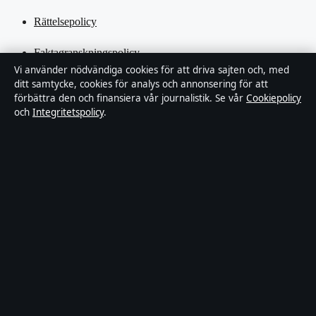
Rättelsepolicy
Faktagranskningspolicy
Vi använder nödvändiga cookies för att driva sajten och, med
ditt samtycke, cookies för analys och annonsering för att
Ägande & finansiering
förbättra den och finansiera vår journalistik. Se vår
Cookiepolicy
och
Integritetspolicy
.
Integritetspolicy
Cookiepolicy
Kändisar & integritet
Innehållet är endast avsett för allmän information och ska inte
betraktas som medicinsk, finansiell eller juridisk rådgivning.
Sponsrat material är tydligt märkt. Allmänna förfrågningar:
hello@tidspuls.se
.
Utgivare:
Klarälven Media Ltd., Gibraltar ·
Ansvarig utgivare:
Viktor Sandell, Chefredaktör · Companies House Gibraltar 132644