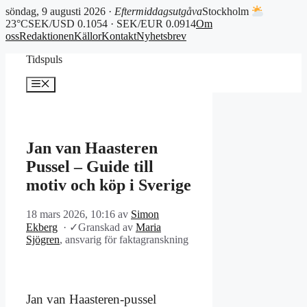
söndag, 9 augusti 2026 ·
Eftermiddagsutgåva
Stockholm
23°C
SEK/USD 0.1054 · SEK/EUR 0.0914
Om
oss
Redaktionen
Källor
Kontakt
Nyhetsbrev
Hoppa
Tidspuls
till
innehåll
Meny
Jan van Haasteren
Pussel – Guide till
motiv och köp i Sverige
18 mars 2026, 10:16
av
Simon
Ekberg
·
✓
Granskad av
Maria
Sjögren
, ansvarig för faktagranskning
Jan van Haasteren-pussel