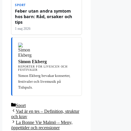
SPORT
Feber utan andra symtom
hos barn: Råd, orsaker och
tips
1 maj 2026
Simon Ekberg
REPORTER FÖR LIVESCEN OCH
FESTIVALER
Simon Ekberg bevakar konserter,
festivaler och livemusik på
Tidspuls.
Kategorier
Sport
Vad är en tes – Definition, struktur
och krav
La Bonne Vie Malmö – Meny,
öppettider och recensioner