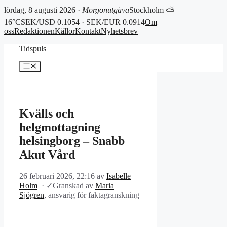
lördag, 8 augusti 2026 ·
Morgonutgåva
Stockholm ⛅
16°C
SEK/USD 0.1054 · SEK/EUR 0.0914
Om
oss
Redaktionen
Källor
Kontakt
Nyhetsbrev
Hoppa
Tidspuls
till
innehåll
Meny
Kvälls och
helgmottagning
helsingborg – Snabb
Akut Vård
26 februari 2026, 22:16
av
Isabelle
Holm
·
✓
Granskad av
Maria
Sjögren
, ansvarig för faktagranskning