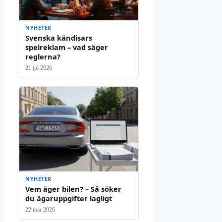
NYHETER
Svenska kändisars
spelreklam – vad säger
reglerna?
21 jul 2026
NYHETER
Vem äger bilen? – Så söker
du ägaruppgifter lagligt
22 mar 2026