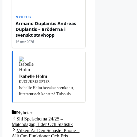
NYHETER
Armand Duplantis Andreas
Duplantis – Bröderna i
svenskt stavhopp
16 mar 2026
Isabelle Holm
KULTURREPORTER
Isabelle Holm bevakar scenkonst,
litteratur och konst på Tidspuls.
Kategorier
Nyheter
Shl Spelschema 24/25 –
Matchdagar, Tider Och Statistik
Vilken Är Den Senaste iPhone –
Allt Om Funktioner Och Pris