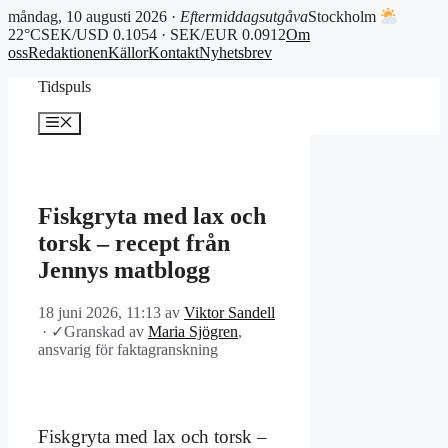
måndag, 10 augusti 2026 ·
Eftermiddagsutgåva
Stockholm
22°C
SEK/USD 0.1054 · SEK/EUR 0.0912
Om
oss
Redaktionen
Källor
Kontakt
Nyhetsbrev
Hoppa
Tidspuls
till
innehåll
Meny
Fiskgryta med lax och
torsk – recept från
Jennys matblogg
18 juni 2026, 11:13
av
Viktor Sandell
·
✓
Granskad av
Maria Sjögren
,
ansvarig för faktagranskning
Fiskgryta med lax och torsk –