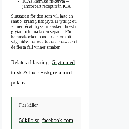
ICAs krämiga fiskgryta –
jämförbart recept från ICA
Slutsatsen för den som vill laga en
snabb, krämig fiskgryta är tydlig: du
vinner på att frysa in torsken direkt i
grytan och tina laxen separat. För
hemmakocken handlar det om att
väga tidsvinst mot konsistens – och i
de flesta fall vinner smaken.
Relaterad läsning:
Gryta med
torsk & lax
·
Fiskgryta med
potatis
Fler källor
56kilo.se
,
facebook.com