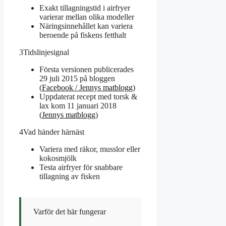
Exakt tillagningstid i airfryer
varierar mellan olika modeller
Näringsinnehållet kan variera
beroende på fiskens fetthalt
3
Tidslinjesignal
Första versionen publicerades
29 juli 2015 på bloggen
(
Facebook / Jennys matblogg
)
Uppdaterat recept med torsk &
lax kom 11 januari 2018
(
Jennys matblogg
)
4
Vad händer härnäst
Variera med räkor, musslor eller
kokosmjölk
Testa airfryer för snabbare
tillagning av fisken
Varför det här fungerar