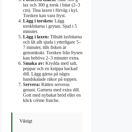
lax och 300 g torsk i bitar (2–3
cm). Tina laxen i förväg i kyl.
Torsken kan vara fryst.
Lägg i torsken:
Lägg
torskbitarna i grytan. Sjud i 5
minuter.
Lägg i laxen:
Tillsätt laxbitarna
och låt allt sjuda i ytterligare 5–
7 minuter, tills fisken är
genomkokt. Torsken från frysen
kan behöva 2–3 minuter extra.
Smaka av:
Krydda med salt,
peppar och en knippa hackad
dill. Lägg gärna på några
handskalade räkor på toppen.
Servera:
Rätten serveras
genast. Garnera med extra dill.
Gott med nybakat bröd eller en
klick crème fraiche.
Viktigt