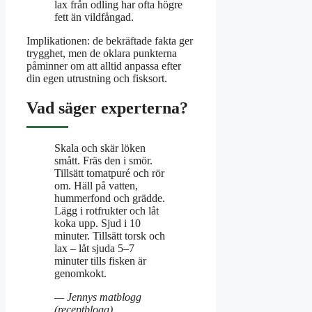
lax från odling har ofta högre
fett än vildfångad.
Implikationen: de bekräftade fakta ger
trygghet, men de oklara punkterna
påminner om att alltid anpassa efter
din egen utrustning och fisksort.
Vad säger experterna?
Skala och skär löken
smått. Fräs den i smör.
Tillsätt tomatpuré och rör
om. Häll på vatten,
hummerfond och grädde.
Lägg i rotfrukter och låt
koka upp. Sjud i 10
minuter. Tillsätt torsk och
lax – låt sjuda 5–7
minuter tills fisken är
genomkokt.
— Jennys matblogg
(receptblogg)