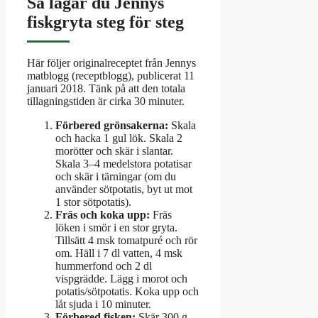
Så lagar du Jennys
fiskgryta steg för steg
Här följer originalreceptet från Jennys
matblogg (receptblogg), publicerat 11
januari 2018. Tänk på att den totala
tillagningstiden är cirka 30 minuter.
Förbered grönsakerna:
Skala
och hacka 1 gul lök. Skala 2
morötter och skär i slantar.
Skala 3–4 medelstora potatisar
och skär i tärningar (om du
använder sötpotatis, byt ut mot
1 stor sötpotatis).
Fräs och koka upp:
Fräs
löken i smör i en stor gryta.
Tillsätt 4 msk tomatpuré och rör
om. Häll i 7 dl vatten, 4 msk
hummerfond och 2 dl
vispgrädde. Lägg i morot och
potatis/sötpotatis. Koka upp och
låt sjuda i 10 minuter.
Förbered fisken:
Skär 300 g