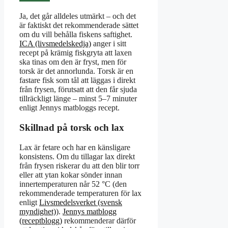
Ja, det går alldeles utmärkt – och det
är faktiskt det rekommenderade sättet
om du vill behålla fiskens saftighet.
ICA (livsmedelskedja)
anger i sitt
recept på krämig fiskgryta att laxen
ska tinas om den är fryst, men för
torsk är det annorlunda. Torsk är en
fastare fisk som tål att läggas i direkt
från frysen, förutsatt att den får sjuda
tillräckligt länge – minst 5–7 minuter
enligt Jennys matbloggs recept.
Skillnad på torsk och lax
Lax är fetare och har en känsligare
konsistens. Om du tillagar lax direkt
från frysen riskerar du att den blir torr
eller att ytan kokar sönder innan
innertemperaturen når 52 °C (den
rekommenderade temperaturen för lax
enligt
Livsmedelsverket (svensk
myndighet)
).
Jennys matblogg
(receptblogg)
rekommenderar därför