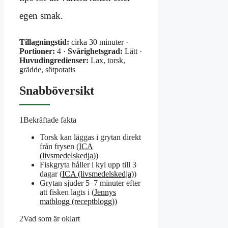
egen smak.
Tillagningstid:
cirka 30 minuter ·
Portioner:
4 ·
Svårighetsgrad:
Lätt ·
Huvudingredienser:
Lax, torsk,
grädde, sötpotatis
Snabböversikt
1
Bekräftade fakta
Torsk kan läggas i grytan direkt
från frysen (
ICA
(livsmedelskedja)
)
Fiskgryta håller i kyl upp till 3
dagar (
ICA (livsmedelskedja)
)
Grytan sjuder 5–7 minuter efter
att fisken lagts i (
Jennys
matblogg (receptblogg)
)
2
Vad som är oklart