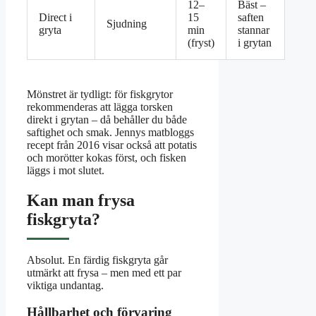
12–
Bäst –
Direct i
15
saften
Sjudning
gryta
min
stannar
(fryst)
i grytan
Mönstret är tydligt: för fiskgrytor
rekommenderas att lägga torsken
direkt i grytan – då behåller du både
saftighet och smak. Jennys matbloggs
recept från 2016 visar också att potatis
och morötter kokas först, och fisken
läggs i mot slutet.
Kan man frysa
fiskgryta?
Absolut. En färdig fiskgryta går
utmärkt att frysa – men med ett par
viktiga undantag.
Hållbarhet och förvaring