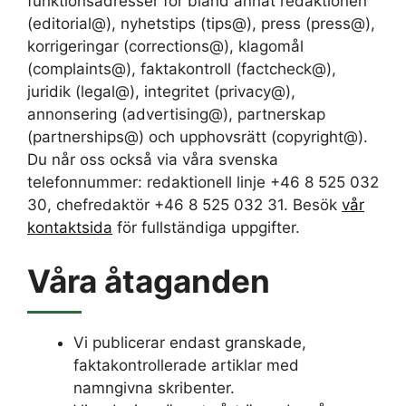
funktionsadresser för bland annat redaktionen
(editorial@), nyhetstips (tips@), press (press@),
korrigeringar (corrections@), klagomål
(complaints@), faktakontroll (factcheck@),
juridik (legal@), integritet (privacy@),
annonsering (advertising@), partnerskap
(partnerships@) och upphovsrätt (copyright@).
Du når oss också via våra svenska
telefonnummer: redaktionell linje +46 8 525 032
30, chefredaktör +46 8 525 032 31. Besök
vår
kontaktsida
för fullständiga uppgifter.
Våra åtaganden
Vi publicerar endast granskade,
faktakontrollerade artiklar med
namngivna skribenter.