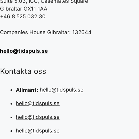
Suite 5.03, ICC, Casemates Square
Gibraltar GX11 1AA
+46 8 525 032 30
Companies House Gibraltar: 132644
hello@tidspuls.se
Kontakta oss
Allmänt:
hello@tidspuls.se
hello@tidspuls.se
hello@tidspuls.se
hello@tidspuls.se