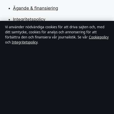
Ägande & finansiering
Integritetspolicy
Vi använder nödvändiga cookies för att driva sajten och, med
Cookiepolicy
ditt samtycke, cookies för analys och annonsering för att
förbättra den och finansiera vår journalistik. Se vår
Cookiepolicy
Kändisar & integritet
och
Integritetspolicy
.
Innehållet är endast avsett för allmän information och
ska inte betraktas som medicinsk, finansiell eller
juridisk rådgivning. Sponsrat material är tydligt märkt.
Allmänna förfrågningar:
hello@tidspuls.se
.
Utgivare:
Klarälven Media Ltd., Gibraltar ·
Ansvarig
utgivare:
Viktor Sandell, Chefredaktör · Companies
House Gibraltar 132644