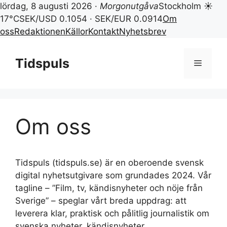
lördag, 8 augusti 2026 ·
Morgonutgåva
Stockholm ☀
17°C
SEK/USD 0.1054 · SEK/EUR 0.0914
Om
oss
Redaktionen
Källor
Kontakt
Nyhetsbrev
Hoppa
till
Tidspuls
Meny
innehåll
Om oss
Tidspuls (tidspuls.se) är en oberoende svensk
digital nyhetsutgivare som grundades 2024. Vår
tagline – ”Film, tv, kändisnyheter och nöje från
Sverige” – speglar vårt breda uppdrag: att
leverera klar, praktisk och pålitlig journalistik om
svenska nyheter, kändisnyheter,