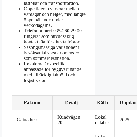
lastbilar och transportfordon.
Öppettiderna varierar mellan
vardagar och helger, med längre
öppethållande under
veckodagarna.
Telefonnumret 035-260 29 00
fungerar som huvudsaklig
kontaktväg för direkta frågor.
Säsongsmässiga variationer i
besöksantal speglar ortens roll
som sommardestination.
Lokalerna är specifikt
anpassade för byggvaruhandel
med tillräcklig takhöjd och
logistikytor.
Faktum
Detalj
Källa
Uppdat
Kundvägen
Lokal
Gatuadress
2025
20
databas
Lokal