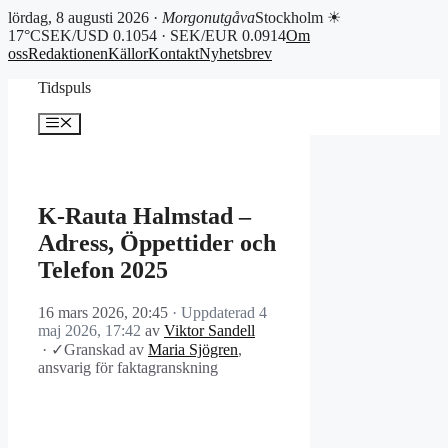
lördag, 8 augusti 2026 ·
Morgonutgåva
Stockholm ☀
17°C
SEK/USD 0.1054 · SEK/EUR 0.0914
Om
oss
Redaktionen
Källor
Kontakt
Nyhetsbrev
Hoppa
Tidspuls
till
innehåll
Meny
K-Rauta Halmstad –
Adress, Öppettider och
Telefon 2025
16 mars 2026, 20:45
· Uppdaterad
4
maj 2026, 17:42
av
Viktor Sandell
·
✓
Granskad av
Maria Sjögren
,
ansvarig för faktagranskning