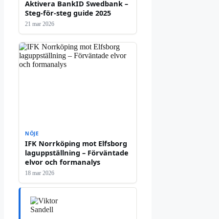
Aktivera BankID Swedbank –
Steg-för-steg guide 2025
21 mar 2026
NÖJE
IFK Norrköping mot Elfsborg
laguppställning – Förväntade
elvor och formanalys
18 mar 2026