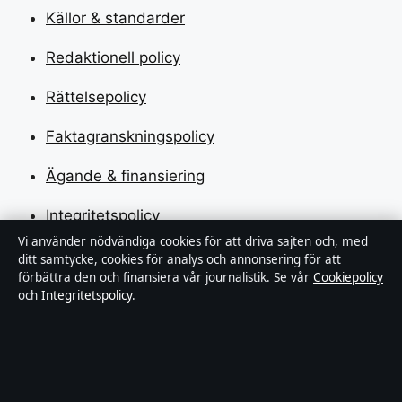
Källor & standarder
Redaktionell policy
Rättelsepolicy
Faktagranskningspolicy
Ägande & finansiering
Integritetspolicy
Vi använder nödvändiga cookies för att driva sajten och, med
Cookiepolicy
ditt samtycke, cookies för analys och annonsering för att
förbättra den och finansiera vår journalistik. Se vår
Cookiepolicy
Kändisar & integritet
och
Integritetspolicy
.
Innehållet är endast avsett för allmän information och
ska inte betraktas som medicinsk, finansiell eller
juridisk rådgivning. Sponsrat material är tydligt märkt.