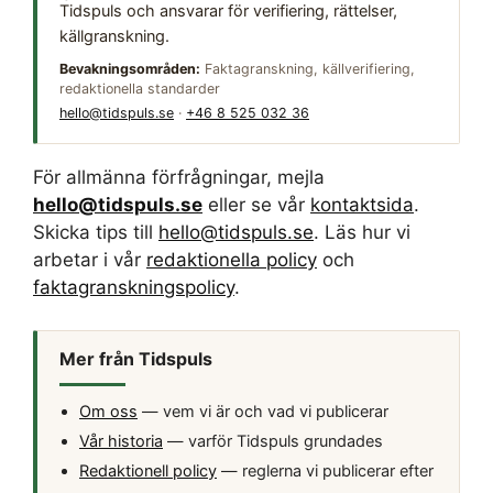
Tidspuls och ansvarar för verifiering, rättelser,
källgranskning.
Bevakningsområden:
Faktagranskning, källverifiering,
redaktionella standarder
hello@tidspuls.se
·
+46 8 525 032 36
För allmänna förfrågningar, mejla
hello@tidspuls.se
eller se vår
kontaktsida
.
Skicka tips till
hello@tidspuls.se
. Läs hur vi
arbetar i vår
redaktionella policy
och
faktagranskningspolicy
.
Mer från Tidspuls
Om oss
— vem vi är och vad vi publicerar
Vår historia
— varför Tidspuls grundades
Redaktionell policy
— reglerna vi publicerar efter