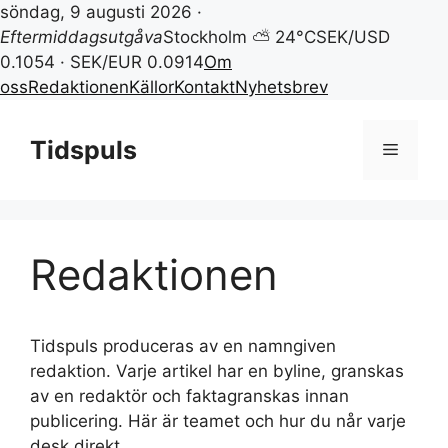
söndag, 9 augusti 2026 ·
Eftermiddagsutgåva
Stockholm ⛅ 24°C
SEK/USD
0.1054 · SEK/EUR 0.0914
Om
oss
Redaktionen
Källor
Kontakt
Nyhetsbrev
Hoppa
till
Tidspuls
Meny
innehåll
Redaktionen
Tidspuls produceras av en namngiven
redaktion. Varje artikel har en byline, granskas
av en redaktör och faktagranskas innan
publicering. Här är teamet och hur du når varje
desk direkt.