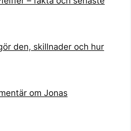
feiffer – fakta och senaste
ör den, skillnader och hur
kumentär om Jonas