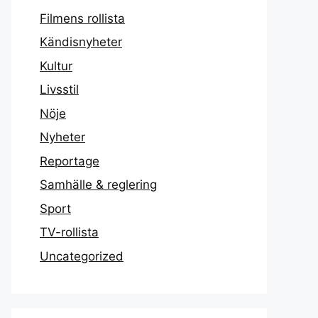
Filmens rollista
Kändisnyheter
Kultur
Livsstil
Nöje
Nyheter
Reportage
Samhälle & reglering
Sport
TV-rollista
Uncategorized