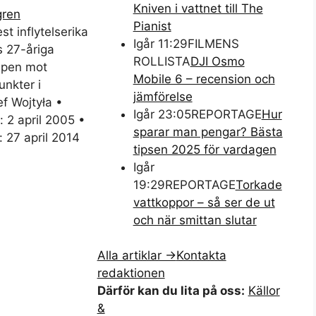
Kniven i vattnet till The
gren
Pianist
t inflytelserika
Igår 11:29
FILMENS
s 27-åriga
ROLLISTA
DJI Osmo
ampen mot
Mobile 6 – recension och
nkter i
jämförelse
f Wojtyła •
Igår 23:05
REPORTAGE
Hur
 2 april 2005 •
sparar man pengar? Bästa
 27 april 2014
tipsen 2025 för vardagen
Igår
19:29
REPORTAGE
Torkade
vattkoppor – så ser de ut
och när smittan slutar
Alla artiklar →
Kontakta
redaktionen
Därför kan du lita på oss:
Källor
&