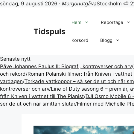
Tidspuls — Film, tv, k
söndag, 9 augusti 2026 ·
Morgonutgåva
Stockholm ⛅ 2
Hoppa
till
Hem
Reportage
innehåll
Tidspuls
Korsord
Blogg
Senaste nytt
Påve Johannes Paulus II: Biografi, kontroverser och arv
/
och rekord
/
Roman Polanski filmer: från Kniven i vattnet t
vardagen
/
Torkade vattkoppor – så ser de ut och när smi
kontroverser och arv
/
Line of Duty säsong 6 – premiär, a
från Kniven i vattnet till The Pianist
/
DJI Osmo Mobile 6 –
ser de ut och när smittan slutar
/
Filmer med Michelle Pfe