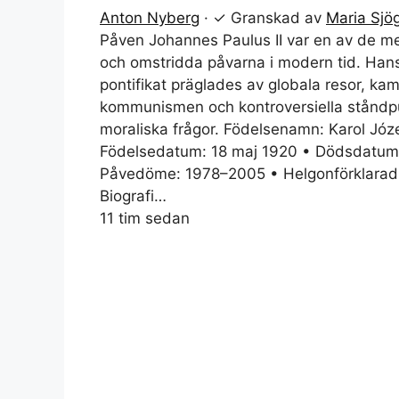
Anton Nyberg
·
✓
Granskad av
Maria Sjö
Påven Johannes Paulus II var en av de mes
och omstridda påvarna i modern tid. Han
pontifikat präglades av globala resor, k
kommunismen och kontroversiella ståndpu
moraliska frågor. Födelsenamn: Karol Józe
Födelsedatum: 18 maj 1920 • Dödsdatum:
Påvedöme: 1978–2005 • Helgonförklarad:
Biografi…
11 tim sedan