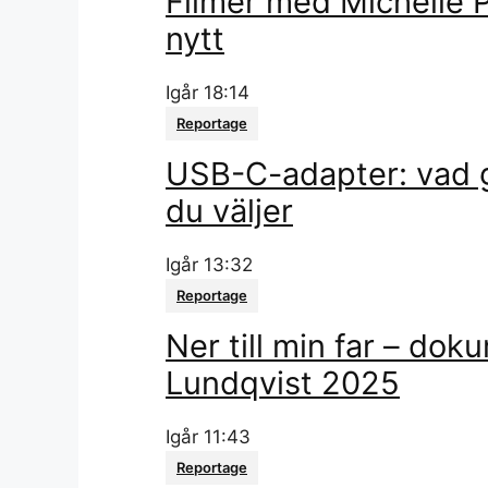
Filmer med Michelle P
nytt
Igår 18:14
Reportage
USB-C-adapter: vad g
du väljer
Igår 13:32
Reportage
Ner till min far – do
Lundqvist 2025
Igår 11:43
Reportage