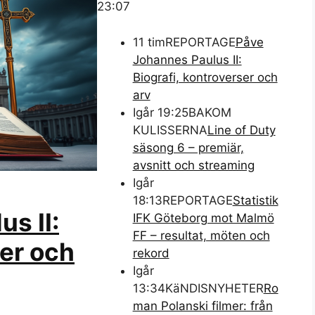
23:07
11 tim
REPORTAGE
Påve
Johannes Paulus II:
Biografi, kontroverser och
arv
Igår 19:25
BAKOM
KULISSERNA
Line of Duty
säsong 6 – premiär,
avsnitt och streaming
Igår
18:13
REPORTAGE
Statistik
s II:
IFK Göteborg mot Malmö
FF – resultat, möten och
ser och
rekord
Igår
13:34
KäNDISNYHETER
Ro
man Polanski filmer: från