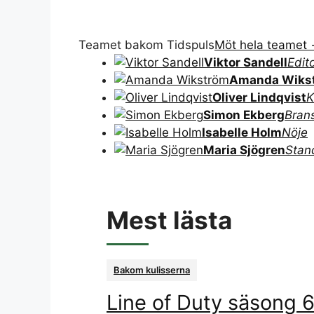
Teamet bakom Tidspuls
Möt hela teamet
Viktor Sandell
Edit
Amanda Wiks
Oliver Lindqvist
K
Simon Ekberg
Bran
Isabelle Holm
Nöje
Maria Sjögren
Stan
Mest lästa
Bakom kulisserna
Line of Duty säsong 6