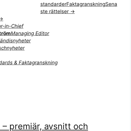
standarder
Faktagranskning
Sena
ste rättelser →
 →
or-in-Chief
tröm
Managing Editor
ändisnyheter
schnyheter
dards & Faktagranskning
 – premiär, avsnitt och