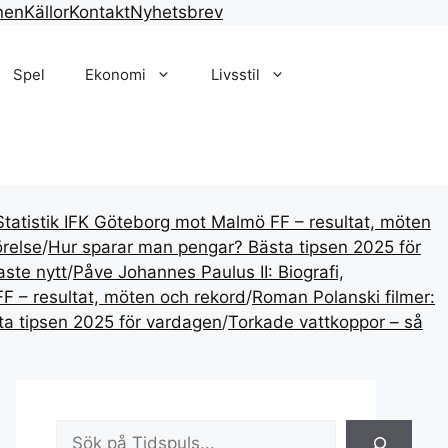
rån Sverige.
nen
Källor
Kontakt
Nyhetsbrev
Spel
Ekonomi
Livsstil
Statistik IFK Göteborg mot Malmö FF – resultat, möten
relse
/
Hur sparar man pengar? Bästa tipsen 2025 för
aste nytt
/
Påve Johannes Paulus II: Biografi,
F – resultat, möten och rekord
/
Roman Polanski filmer:
a tipsen 2025 för vardagen
/
Torkade vattkoppor – så
Sök