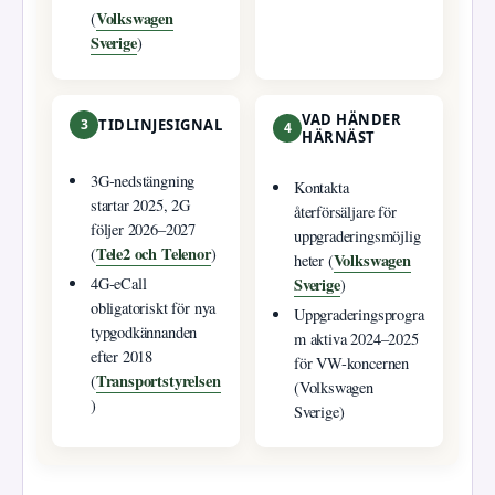
Volkswagen
(
Sverige
)
VAD HÄNDER
3
TIDLINJESIGNAL
4
HÄRNÄST
3G-nedstängning
Kontakta
startar 2025, 2G
återförsäljare för
följer 2026–2027
uppgraderingsmöjlig
Tele2 och Telenor
(
)
Volkswagen
heter (
Sverige
4G-eCall
)
obligatoriskt för nya
Uppgraderingsprogra
typgodkännanden
m aktiva 2024–2025
efter 2018
för VW-koncernen
Transportstyrelsen
(
(Volkswagen
)
Sverige)