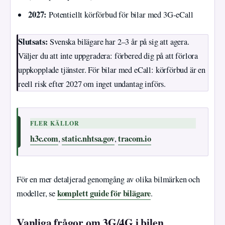
2027:
Potentiellt körförbud för bilar med 3G-eCall
Slutsats:
Svenska bilägare har 2–3 år på sig att agera.
Väljer du att inte uppgradera: förbered dig på att förlora
uppkopplade tjänster. För bilar med eCall: körförbud är en
reell risk efter 2027 om inget undantag införs.
FLER KÄLLOR
h3c.com
static.nhtsa.gov
tracom.io
,
,
För en mer detaljerad genomgång av olika bilmärken och
komplett guide för bilägare
modeller, se
.
Vanliga frågor om 3G/4G i bilen