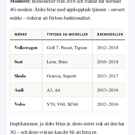
Mönstret:
Bilmodeller från 2018 och framåt har normalt
4G-modem. Äldre bilar med uppkopplade tjänster – oavsett
märke – riskerar att förlora funktionalitet.
MÄRKE
TYPISKA 3G-MODELLER
ÅRSMODELLER
K
Volkswagen
Golf 7, Passat, Tiguan
2012–2018
V
Seat
Leon, Ibiza
2010–2018
I
Skoda
Octavia, Superb
2013–2017
I
Audi
A3, A4
2013–2016
V
Volvo
V70, V60, XC60
2012–2016
S
Implikationen: ju äldre bilen är, desto större risk att den har
3G – och desto svårare kan det bli att hitta en