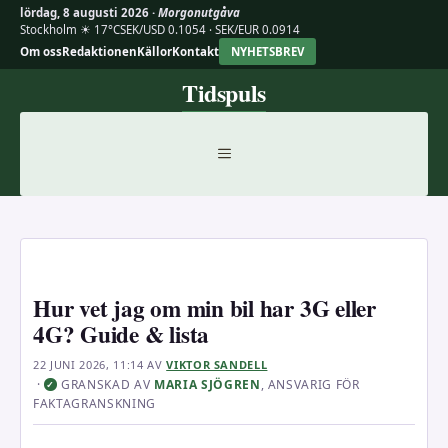
lördag, 8 augusti 2026 ·
Morgonutgåva
Stockholm ☀ 17°C
SEK/USD 0.1054 · SEK/EUR 0.0914
Om oss
Redaktionen
Källor
Kontakt
NYHETSBREV
Hoppa
Tidspuls
till
innehåll
MENY
Hur vet jag om min bil har 3G eller
4G? Guide & lista
22 JUNI 2026, 11:14
AV
VIKTOR SANDELL
·
GRANSKAD AV
MARIA SJÖGREN
, ANSVARIG FÖR
✓
FAKTAGRANSKNING