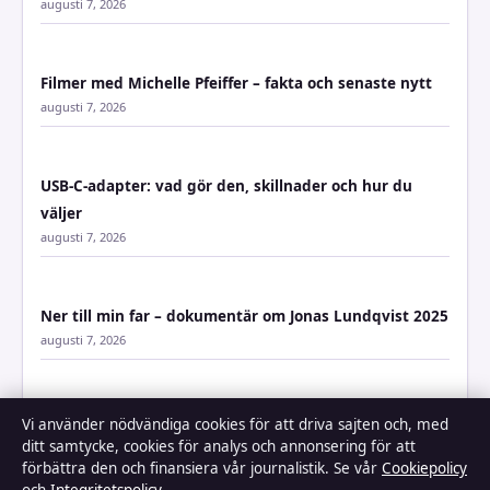
augusti 7, 2026
Filmer med Michelle Pfeiffer – fakta och senaste nytt
augusti 7, 2026
USB-C-adapter: vad gör den, skillnader och hur du
väljer
augusti 7, 2026
Ner till min far – dokumentär om Jonas Lundqvist 2025
augusti 7, 2026
Rollistan i Blommor av stål – alla skådespelare
Vi använder nödvändiga cookies för att driva sajten och, med
augusti 6, 2026
ditt samtycke, cookies för analys och annonsering för att
förbättra den och finansiera vår journalistik. Se vår
Cookiepolicy