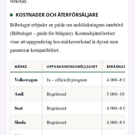
verkstad.
KOSTNADER OCH ÅTERFÖRSÄLJARE
Bilbolaget erbjuder en guide om nedsläckningens innebörd
(Bilbolaget – guide för bilägare). Kostnadsjämförelser
visar att uppgradering hos märkesverkstad är dyrast men
garanterar kompatibilitet.
MÄRKE
UPPGRADERINGSMÖJLIGHET
BERÄKNAD KOS
Volkswagen
Ja – officiellt program
4 000–8 000
Audi
Begränsad
5 000–10 000
Seat
Begränsad
4 000–8 000
Skoda
Begränsad
4 000–8 000