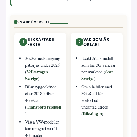
SNABBÖVERSIKT
BEKRÄFTADE
VAD SOM ÄR
1
2
FAKTA
OKLART
3G/2G-nedstängning
Exakt årtalsmodell
påbörjas under 2025
som har 3G varierar
Volkswagen
Seat
(
per marknad (
Sverige
Sverige
)
)
Bilar typgodkända
Om alla bilar med
efter 2018 kräver
3G-eCall får
4G-eCall
körförbud –
Transportstyrelsen
(
undantag utreds
Riksdagen
)
(
)
Vissa VW-modeller
kan uppgradera till
4G-modem