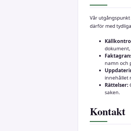
Vår utgångspunkt ä
därför med tydliga
Källkontrol
dokument, s
Faktagran
namn och p
Uppdateri
innehållet 
Rättelser:
O
saken.
Kontakt