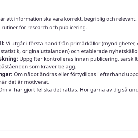
r att information ska vara korrekt, begriplig och relevant. 
 rutiner för research och publicering.
l:
Vi utgår i första hand från primärkällor (myndigheter, o
tatistik, originaluttalanden) och etablerade nyhetskällor
skning:
Uppgifter kontrolleras innan publicering, särskilt
åståenden som kräver belägg.
ngar:
Om något ändras eller förtydligas i efterhand uppd
när det är motiverat.
m vi har gjort fel ska det rättas. Hör gärna av dig så un