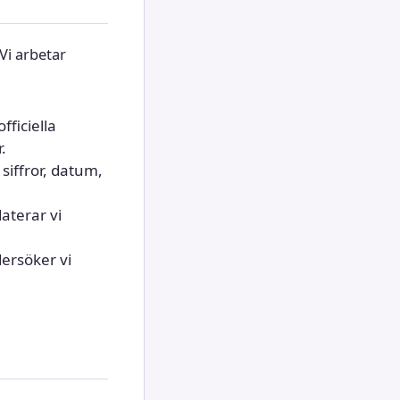
Vi arbetar
fficiella
.
 siffror, datum,
aterar vi
dersöker vi