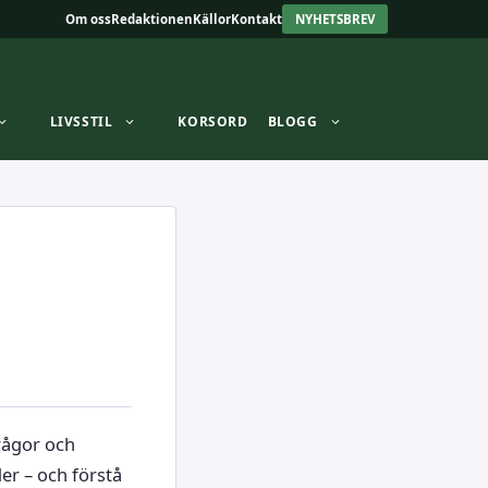
Om oss
Redaktionen
Källor
Kontakt
NYHETSBREV
LIVSSTIL
KORSORD
BLOGG
rågor och
der – och förstå