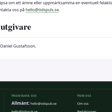
l tipsa om ett ämne eller uppmärksamma en eventuell felakti
ntakta oss på
hello@tidspuls.se
.
utgivare
 Daniel Gustafsson.
KONTAKTA OSS
OM OSS
Allmänt:
hello@tidspuls.se
Om oss
hello@tidspuls.se
Redaktionen