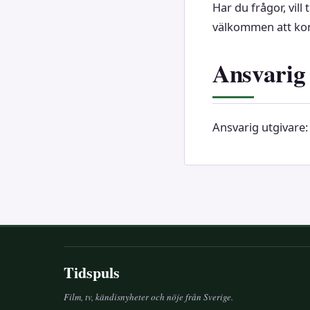
Har du frågor, vil
välkommen att ko
Ansvarig 
Ansvarig utgivare:
Tidspuls
Film, tv, kändisnyheter och nöje från Sverige.