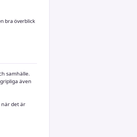
en bra överblick
ch samhälle.
egripliga även
 när det är