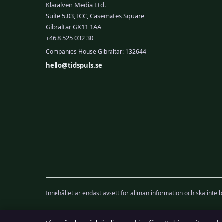
Klarälven Media Ltd.
Suite 5.03, ICC, Casemates Square
Gibraltar GX11 1AA
+46 8 525 032 30
Companies House Gibraltar: 132644
hello@tidspuls.se
Innehållet är endast avsett för allmän information och ska inte b
Utgivare:
Klarälven Media Ltd., Gibraltar ·
Ansvarig utgivare:
V