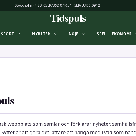
Stockholm ⛅ 23°C
SEK/USD 0.1054 · SEK/EUR 0.0912
Tidspuls
SPORT
NYHETER
NÖJE
SPEL
EKONOMI
uls
nsk webbplats som samlar och förklarar nyheter, samhällsf
. Syftet är att göra det lättare att hänga med i vad som hän