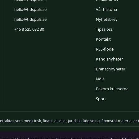
hello@tidspuls.se
Vår historia
hello@tidspuls.se
Nyhetsbrev
+46 8 525 032 30
Tipsa oss
Kontakt
RSS-flöde
Kändisnyheter
Branschnyheter
Nöje
Bakom kulisserna
Sport
etraktas som medicinsk, finansiell eller juridisk rådgivning. Sponsrat material är
iktor Sandell, Chefredaktör · Companies House Gibraltar 132644