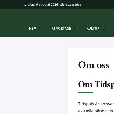
torsdag, 6 augusti 2026 ·
Morgonutgåva
Hoppa
till
innehåll
HEM
REPORTAGE
KULTUR
Om oss
Om Tidsp
Tidspuls är en sve
aktuella händelser