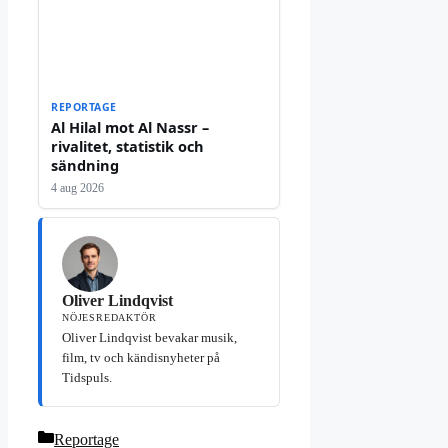
REPORTAGE
Al Hilal mot Al Nassr –
rivalitet, statistik och
sändning
4 aug 2026
Oliver Lindqvist
NÖJESREDAKTÖR
Oliver Lindqvist bevakar musik,
film, tv och kändisnyheter på
Tidspuls.
Kategorier
Reportage