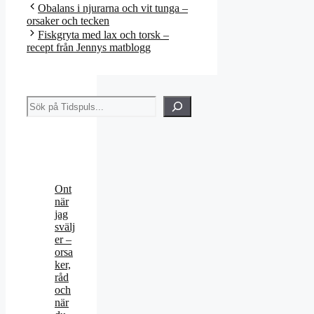
Obalans i njurarna och vit tunga –
orsaker och tecken
Fiskgryta med lax och torsk –
recept från Jennys matblogg
Sök
Ont
när
jag
svälj
er –
orsa
ker,
råd
och
när