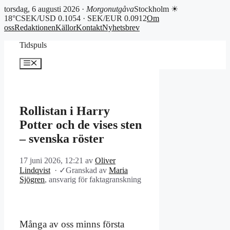
torsdag, 6 augusti 2026 ·
Morgonutgåva
Stockholm ☀
18°C
SEK/USD 0.1054 · SEK/EUR 0.0912
Om
oss
Redaktionen
Källor
Kontakt
Nyhetsbrev
Hoppa
Tidspuls
till
innehåll
Meny
Rollistan i Harry
Potter och de vises sten
– svenska röster
17 juni 2026, 12:21
av
Oliver
Lindqvist
·
✓
Granskad av
Maria
Sjögren
, ansvarig för faktagranskning
Många av oss minns första