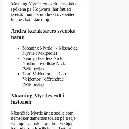
Moaning Myrtle, en av de mest kända
spökena på Hogwarts, har fått ett
svenskt namn som direkt översätter
hennes karaktärsdrag.
Andra karaktärers svenska
namn
Moaning Myrtle → Missnöjda
Myrtle (Wikipedia)
Nearly Headless Nick →
Nästan huvudlöse Nick
(Wikipedia)
Lord Voldemort → Lord
Voldemort (oförändrat)
(Wikipedia)
Moaning Myrtles roll i
historien
Missnöjda Myrtle är ett spöke som
hemsöker damernas toalett på tredje
våningen. I boken ger hon viktiga
ledtrådar om Basiliskens identitet