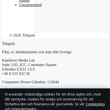
rollista
Uncategorized
© 2026 Tidspuls
Tidspuls
Film, tv, kändisnyheter och nöje från Sverige.
Klarälven Media Ltd.
Suite 5.03, ICC, Casemates Square
Gibraltar GX11 1AA
+46 8 525 032 30
Companies House Gibraltar: 132644
hello@tidspuls.se
Vi använder nödvändiga cookies för att driva sajten och, med
ditt samtycke, cookies för analys och annonsering för att
förbättra den och finansiera vår journalistik. Se vår
Cookiepolicy
Kontakta oss
och
Integritetspolicy
.