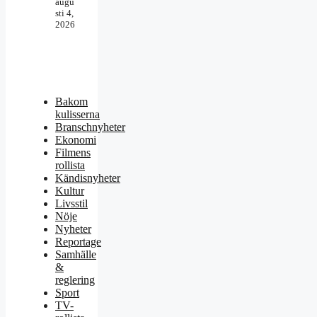
augu
sti 4,
2026
Bakom
kulisserna
Branschnyheter
Ekonomi
Filmens
rollista
Kändisnyheter
Kultur
Livsstil
Nöje
Nyheter
Reportage
Samhälle
&
reglering
Sport
TV-