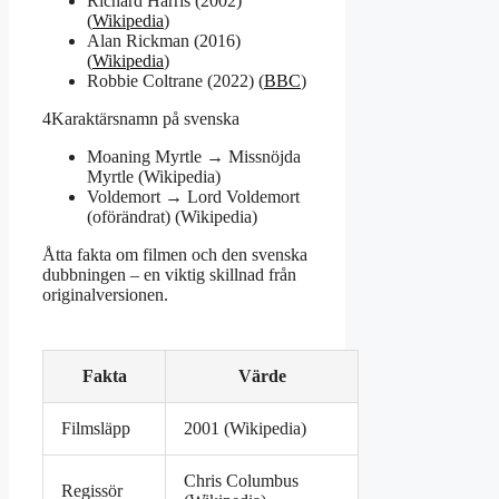
Richard Harris (2002)
(
Wikipedia
)
Alan Rickman (2016)
(
Wikipedia
)
Robbie Coltrane (2022) (
BBC
)
4
Karaktärsnamn på svenska
Moaning Myrtle → Missnöjda
Myrtle (Wikipedia)
Voldemort → Lord Voldemort
(oförändrat) (Wikipedia)
Åtta fakta om filmen och den svenska
dubbningen – en viktig skillnad från
originalversionen.
Fakta
Värde
Filmsläpp
2001 (Wikipedia)
Chris Columbus
Regissör