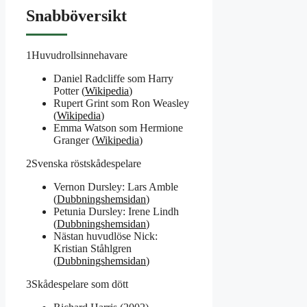
Snabböversikt
1
Huvudrollsinnehavare
Daniel Radcliffe som Harry
Potter (
Wikipedia
)
Rupert Grint som Ron Weasley
(
Wikipedia
)
Emma Watson som Hermione
Granger (
Wikipedia
)
2
Svenska röstskådespelare
Vernon Dursley: Lars Amble
(
Dubbningshemsidan
)
Petunia Dursley: Irene Lindh
(
Dubbningshemsidan
)
Nästan huvudlöse Nick:
Kristian Ståhlgren
(
Dubbningshemsidan
)
3
Skådespelare som dött