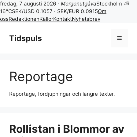
fredag, 7 augusti 2026 ·
Morgonutgåva
Stockholm ⛅
16°C
SEK/USD 0.1057 · SEK/EUR 0.0915
Om
oss
Redaktionen
Källor
Kontakt
Nyhetsbrev
Hoppa
till
Tidspuls
Meny
innehåll
Reportage
Reportage, fördjupningar och längre texter.
Rollistan i Blommor av