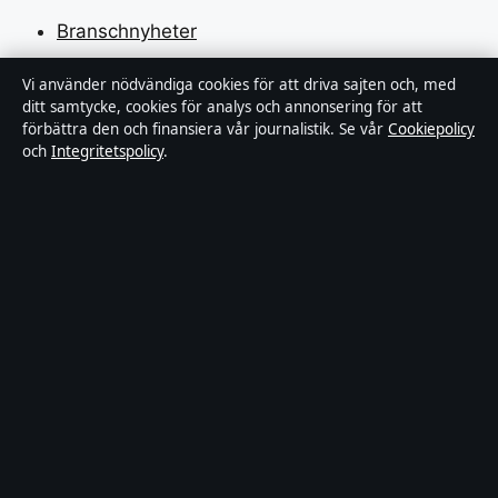
Branschnyheter
Nöje
Vi använder nödvändiga cookies för att driva sajten och, med
ditt samtycke, cookies för analys och annonsering för att
Bakom kulisserna
förbättra den och finansiera vår journalistik. Se vår
Cookiepolicy
och
Integritetspolicy
.
Sport
Förtroende & standarder
Källor & standarder
Redaktionell policy
Rättelsepolicy
Faktagranskningspolicy