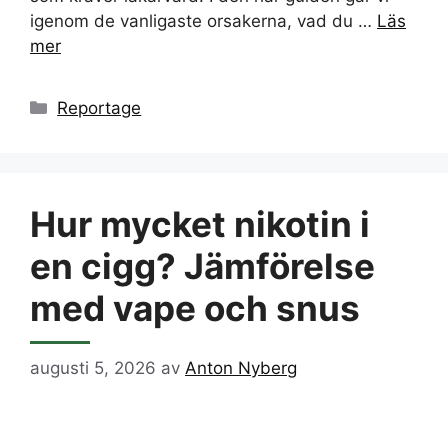
igenom de vanligaste orsakerna, vad du …
Läs
mer
Kategorier
Reportage
Hur mycket nikotin i
en cigg? Jämförelse
med vape och snus
augusti 5, 2026
av
Anton Nyberg