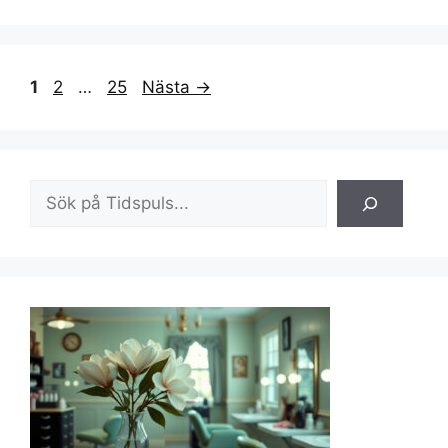
Sida
Sida
Sida
1
2
…
25
Nästa
→
Sök