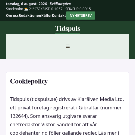
torsdag, 6 augusti 2026 ·
Kvällsutgåva
Stockholm
21°C
SEK/USD 0.1057 · SEK/EUR 0.0915
Om oss
Redaktionen
Källor
Kontakt
NYHETSBREV
Hoppa
Tidspuls
till
innehåll
MENY
Cookiepolicy
Tidspuls (tidspuls.se) drivs av Klarälven Media Ltd,
ett privat företag registrerat i Gibraltar (nummer
132644). Som ansvarig utgivare svarar
chefredaktör Viktor Sandell för att vår
cookiehantering följer gällande regler. Läs mer i