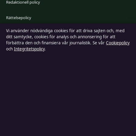
Redaktionell policy
Rättelsepolicy
Vi använder nödvändiga cookies för att driva sajten och, med
Faktagranskningspolicy
ditt samtycke, cookies för analys och annonsering för att
förbättra den och finansiera vår journalistik. Se vår
Cookiepolicy
Ägande & finansiering
och
Integritetspolicy
.
Integritetspolicy
Cookiepolicy
Kändisar & integritet
Innehållet är endast avsett för allmän information och ska inte betraktas
som medicinsk, finansiell eller juridisk rådgivning. Sponsrat material är
tydligt märkt. Allmänna förfrågningar:
hello@tidspuls.se
.