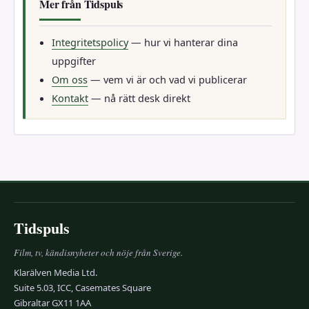
Mer från Tidspuls
Integritetspolicy
— hur vi hanterar dina
uppgifter
Om oss
— vem vi är och vad vi publicerar
Kontakt
— nå rätt desk direkt
Tidspuls
Film, tv, kändisnyheter och nöje från Sverige.
Klarälven Media Ltd.
Suite 5.03, ICC, Casemates Square
Gibraltar GX11 1AA