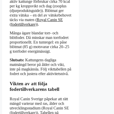
aktiv kattunge förbrukar cirka 70 kcal
per kg kroppsvikt och dag (zooplus
(djurproduktsguide)). Blötmat ger
extra vätska – en del av vätskebehovet
täcks via maten (
Royal Canin SE
(fodertillverkare)
).
Många ägare blandar torr- och
blötfoder. Då minskar man torrfodret
proportionellt. En tumregel: en påse
blötmat (85 g) motsvarar cirka 20–25
g torrfoder energimässigt.
Slutsats:
Kattungens dagliga
matmängd beror på ålder och vikt,
inte på magkänsla. Följ vikttabellen på
fodret och justera efter aktivitetsnivå.
Vikten av att följa
fodertillverkarens tabell
Royal Canin Sverige påpekar att rätt
mängd varierar med ras, ålder och
utvecklingsstadium (Royal Canin SE
(fodertillverkare)). Tabellen på