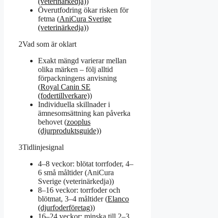
(veterinärkedja)
)
Överutfodring ökar risken för
fetma (
AniCura Sverige
(veterinärkedja)
)
2
Vad som är oklart
Exakt mängd varierar mellan
olika märken – följ alltid
förpackningens anvisning
(
Royal Canin SE
(fodertillverkare)
)
Individuella skillnader i
ämnesomsättning kan påverka
behovet (
zooplus
(djurproduktsguide)
)
3
Tidlinjesignal
4–8 veckor: blötat torrfoder, 4–
6 små måltider (AniCura
Sverige (veterinärkedja))
8–16 veckor: torrfoder och
blötmat, 3–4 måltider (
Elanco
(djurfoderföretag)
)
16–24 veckor: minska till 2–3