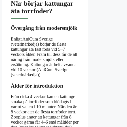
När börjar kattungar
äta torrfoder?
Övergång från modersmjölk
Enligt AniCura Sverige
(veterinärkedja) börjar de flesta
kattungar äta fast föda vid 5–7
veckors ålder. Fram till dess får de all
näring från modersmjölk eller
ersättning. Kattungar är helt avvanda
vid 10 veckor (AniCura Sverige
(veterinärkedja)).
Ålder för introduktion
Från cirka 4 veckor kan en kattunge
smaka på torrfoder som blötlagts i
varmt vatten i 10 minuter. När den är
8 veckor äter de flesta torrfoder torrt.
Zooplus anger att kattungar från 8
veckor gärna får 4–6 små måltider per