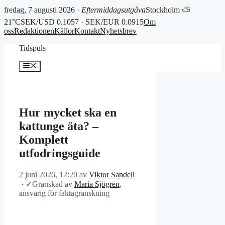
fredag, 7 augusti 2026 ·
Eftermiddagsutgåva
Stockholm ⛅
21°C
SEK/USD 0.1057 · SEK/EUR 0.0915
Om
oss
Redaktionen
Källor
Kontakt
Nyhetsbrev
Hoppa
Tidspuls
till
innehåll
Meny
Hur mycket ska en
kattunge äta? –
Komplett
utfodringsguide
2 juni 2026, 12:20
av
Viktor Sandell
·
✓
Granskad av
Maria Sjögren
,
ansvarig för faktagranskning