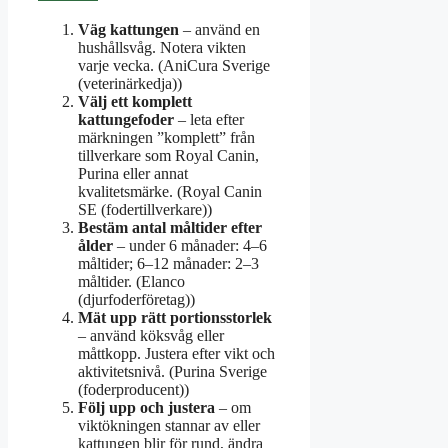
Väg kattungen
– använd en
hushållsvåg. Notera vikten
varje vecka. (AniCura Sverige
(veterinärkedja))
Välj ett komplett
kattungefoder
– leta efter
märkningen ”komplett” från
tillverkare som Royal Canin,
Purina eller annat
kvalitetsmärke. (Royal Canin
SE (fodertillverkare))
Bestäm antal måltider efter
ålder
– under 6 månader: 4–6
måltider; 6–12 månader: 2–3
måltider. (Elanco
(djurfoderföretag))
Mät upp rätt portionsstorlek
– använd köksvåg eller
måttkopp. Justera efter vikt och
aktivitetsnivå. (Purina Sverige
(foderproducent))
Följ upp och justera
– om
viktökningen stannar av eller
kattungen blir för rund, ändra