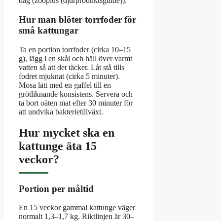
dag (zooplus (djurproduktsguide)).
Hur man blöter torrfoder för
små kattungar
Ta en portion torrfoder (cirka 10–15
g), lägg i en skål och häll över varmt
vatten så att det täcker. Låt stå tills
fodret mjuknat (cirka 5 minuter).
Mosa lätt med en gaffel till en
grötliknande konsistens. Servera och
ta bort oäten mat efter 30 minuter för
att undvika bakterietillväxt.
Hur mycket ska en
kattunge äta 15
veckor?
Portion per måltid
En 15 veckor gammal kattunge väger
normalt 1,3–1,7 kg. Riktlinjen är 30–