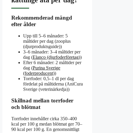
Rekommenderad mängd
efter ålder
Upp till 5–6 månader: 5
måltider per dag (zooplus
(djurproduktsguide))
3–6 månader: 3–4 måltider per
dag (
Elanco (djurfoderföretag)
)
Efter 6 månader: 2 måltider per
dag (
Purina Sverige
(foderproducent)
)
Torrfoder: 0,5–1 dl per dag
fördelat på måltiderna (AniCura
Sverige (veterinärkedja))
Skillnad mellan torrfoder
och blötmat
Torrfoder innehåller cirka 350–400
kcal per 100 g medan blötmat ger 70–
90 kcal per 100 g. En genomsnittligt