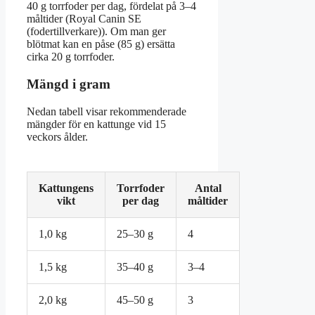
40 g torrfoder per dag, fördelat på 3–4
måltider (Royal Canin SE
(fodertillverkare)). Om man ger
blötmat kan en påse (85 g) ersätta
cirka 20 g torrfoder.
Mängd i gram
Nedan tabell visar rekommenderade
mängder för en kattunge vid 15
veckors ålder.
Kattungens
Torrfoder
Antal
vikt
per dag
måltider
1,0 kg
25–30 g
4
1,5 kg
35–40 g
3–4
2,0 kg
45–50 g
3