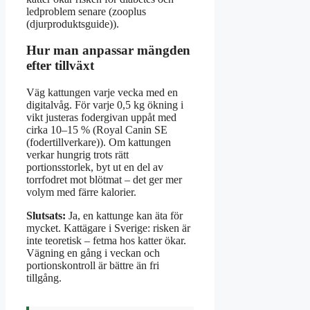
ledproblem senare (zooplus
(djurproduktsguide)).
Hur man anpassar mängden
efter tillväxt
Väg kattungen varje vecka med en
digitalvåg. För varje 0,5 kg ökning i
vikt justeras fodergivan uppåt med
cirka 10–15 % (Royal Canin SE
(fodertillverkare)). Om kattungen
verkar hungrig trots rätt
portionsstorlek, byt ut en del av
torrfodret mot blötmat – det ger mer
volym med färre kalorier.
Slutsats:
Ja, en kattunge kan äta för
mycket. Kattägare i Sverige: risken är
inte teoretisk – fetma hos katter ökar.
Vägning en gång i veckan och
portionskontroll är bättre än fri
tillgång.