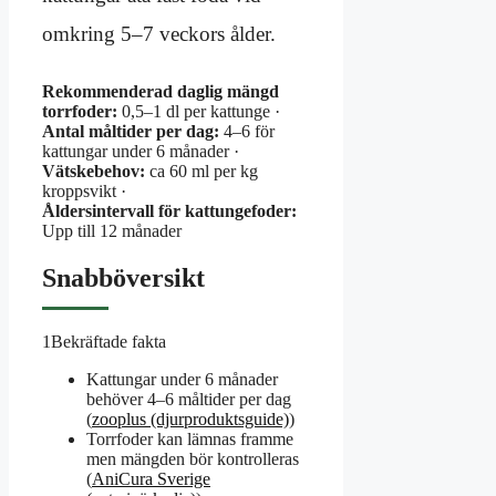
omkring 5–7 veckors ålder.
Rekommenderad daglig mängd
torrfoder:
0,5–1 dl per kattunge ·
Antal måltider per dag:
4–6 för
kattungar under 6 månader ·
Vätskebehov:
ca 60 ml per kg
kroppsvikt ·
Åldersintervall för kattungefoder:
Upp till 12 månader
Snabböversikt
1
Bekräftade fakta
Kattungar under 6 månader
behöver 4–6 måltider per dag
(
zooplus (djurproduktsguide)
)
Torrfoder kan lämnas framme
men mängden bör kontrolleras
(
AniCura Sverige