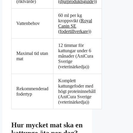
(riktvärde)
(djurproduktsguide)
)
60 ml per kg
kroppsvikt (
Royal
Vattenbehov
Canin SE
(fodertillverkare)
)
12 timmar för
kattungar under 6
Maximal tid utan
månader (AniCura
mat
Sverige
(veterinärkedja))
Komplett
kattungefoder med
Rekommenderad
högt proteininnehåll
fodertyp
(AniCura Sverige
(veterinärkedja))
Hur mycket mat ska en
kattunge äta per dag?