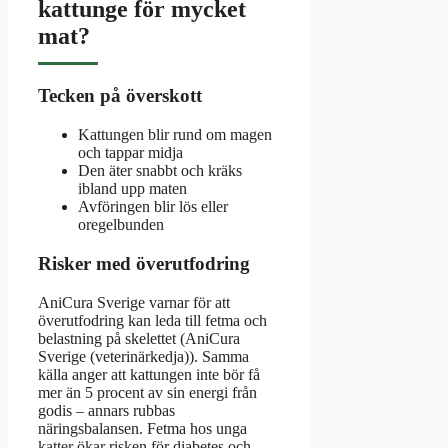
kattunge för mycket
mat?
Tecken på överskott
Kattungen blir rund om magen
och tappar midja
Den äter snabbt och kräks
ibland upp maten
Avföringen blir lös eller
oregelbunden
Risker med överutfodring
AniCura Sverige varnar för att
överutfodring kan leda till fetma och
belastning på skelettet (AniCura
Sverige (veterinärkedja)). Samma
källa anger att kattungen inte bör få
mer än 5 procent av sin energi från
godis – annars rubbas
näringsbalansen. Fetma hos unga
katter ökar risken för diabetes och