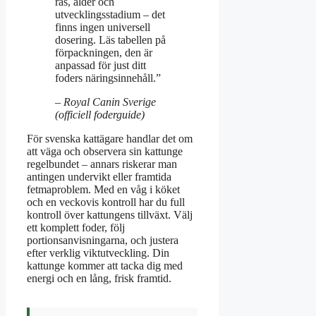
ras, ålder och
utvecklingsstadium – det
finns ingen universell
dosering. Läs tabellen på
förpackningen, den är
anpassad för just ditt
foders näringsinnehåll.”
– Royal Canin Sverige
(officiell foderguide)
För svenska kattägare handlar det om
att väga och observera sin kattunge
regelbundet – annars riskerar man
antingen undervikt eller framtida
fetmaproblem. Med en våg i köket
och en veckovis kontroll har du full
kontroll över kattungens tillväxt. Välj
ett komplett foder, följ
portionsanvisningarna, och justera
efter verklig viktutveckling. Din
kattunge kommer att tacka dig med
energi och en lång, frisk framtid.