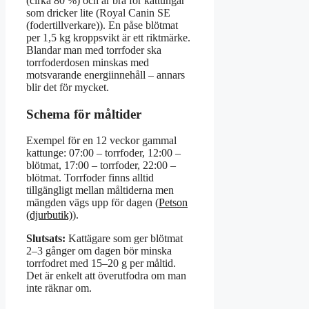
(cirka 80 %) och är bra för kattungar
som dricker lite (Royal Canin SE
(fodertillverkare)). En påse blötmat
per 1,5 kg kroppsvikt är ett riktmärke.
Blandar man med torrfoder ska
torrfoderdosen minskas med
motsvarande energiinnehåll – annars
blir det för mycket.
Schema för måltider
Exempel för en 12 veckor gammal
kattunge: 07:00 – torrfoder, 12:00 –
blötmat, 17:00 – torrfoder, 22:00 –
blötmat. Torrfoder finns alltid
tillgängligt mellan måltiderna men
mängden vägs upp för dagen (
Petson
(djurbutik)
).
Slutsats:
Kattägare som ger blötmat
2–3 gånger om dagen bör minska
torrfodret med 15–20 g per måltid.
Det är enkelt att överutfodra om man
inte räknar om.