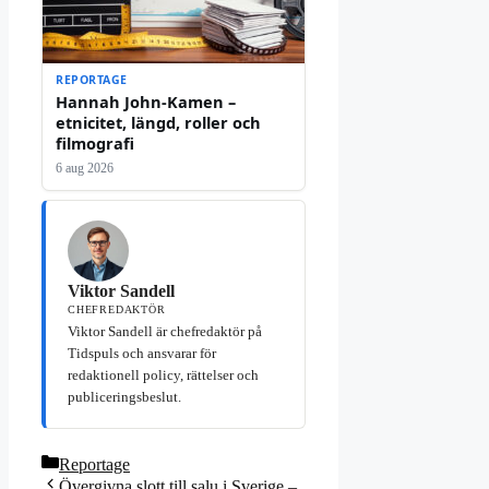
REPORTAGE
Hannah John-Kamen –
etnicitet, längd, roller och
filmografi
6 aug 2026
Viktor Sandell
CHEFREDAKTÖR
Viktor Sandell är chefredaktör på
Tidspuls och ansvarar för
redaktionell policy, rättelser och
publiceringsbeslut.
Kategorier
Reportage
Övergivna slott till salu i Sverige –