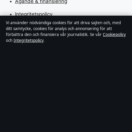
Ägande & finansiering
Integritetspolicy
Vi använder nödvändiga cookies för att driva sajten och, med
Cookiepolicy
ditt samtycke, cookies för analys och annonsering för att
förbättra den och finansiera vår journalistik. Se vår
Cookiepolicy
Kändisar & integritet
och
Integritetspolicy
.
Innehållet är endast avsett för allmän information och
ska inte betraktas som medicinsk, finansiell eller
juridisk rådgivning. Sponsrat material är tydligt märkt.
Allmänna förfrågningar:
hello@tidspuls.se
.
Utgivare:
Klarälven Media Ltd., Gibraltar ·
Ansvarig
utgivare:
Viktor Sandell, Chefredaktör · Companies
House Gibraltar 132644