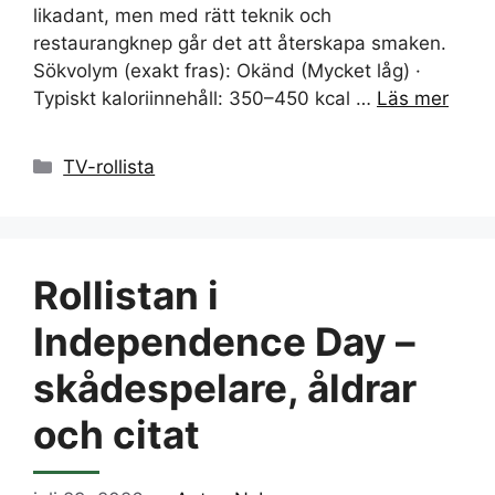
likadant, men med rätt teknik och
restaurangknep går det att återskapa smaken.
Sökvolym (exakt fras): Okänd (Mycket låg) ·
Typiskt kaloriinnehåll: 350–450 kcal …
Läs mer
Kategorier
TV-rollista
Rollistan i
Independence Day –
skådespelare, åldrar
och citat