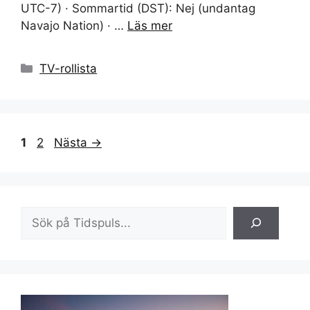
UTC-7) · Sommartid (DST): Nej (undantag
Navajo Nation) · …
Läs mer
Kategorier
TV-rollista
Sida
Sida
1
2
Nästa
→
Sök