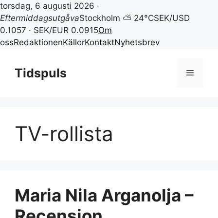
torsdag, 6 augusti 2026 ·
Eftermiddagsutgåva
Stockholm ⛅ 24°C
SEK/USD
0.1057 · SEK/EUR 0.0915
Om
oss
Redaktionen
Källor
Kontakt
Nyhetsbrev
Hoppa
till
Tidspuls
Meny
innehåll
TV-rollista
Maria Nila Arganolja –
Recension,