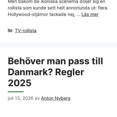
Men bakom de ikoniska scenerna döljer sig en
rollista som kunde sett helt annorlunda ut: flera
Hollywood-stjärnor tackade nej, …
Läs mer
Kategorier
TV-rollista
Behöver man pass till
Danmark? Regler
2025
juli 13, 2026
av
Anton Nyberg