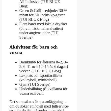
All Inclusive (TUI BLUE
Blog)
Green & Grill – erbjuder 30 %
rabatt för All Inclusive-gäster
(TUI BLUE Blog)
Flera barer med lokala drycker
(öl, vin, läsk, mineralvatten)
under angivna tider (TUI
Sverige)
Aktiviteter för barn och
vuxna
Barnklubb för åldrarna 0–2, 3–
5, 6–11 och 12–15 år, 6 dagar i
veckan (TUI BLUE Blog)
Lekplats och sportfaciliteter
(volleyboll, minifotboll)
Gym (TUI Sverige)
Underhållning på kvällarna för
vuxna och barn
Det som saknas är spa-anläggning –
om du söker ett hotell med fullservice-
spa bör du titta på andra alternativ i