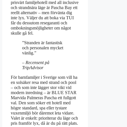
prisvärt familjehotell med all inclusive
och strandnära läge är Pascha Bay ett
reellt alternativ – men förvänta dig
inte lyx. Väljer du att boka via TUI
får du dessutom resegaranti och
ombokningsmöjligheter om något
skulle gå fel.
”Stranden är fantastisk
och personalen mycket
vänlig.”
– Recensent på
TripAdvisor
För barnfamiljer i Sverige som vill ha
en solsäker resa med strand och pool
– och som inte lägger stor vikt vid
modern inredning – är BLUE STAR
Marvida Palmeras Pascha ett fullgott
val. Den som söker ett hotell med
högre standard, spa eller tystare
vuxenmiljö bör däremot leta vidare.
Valet är enkelt: prioriterar du läge och
pris framför lyx, då är du på rätt plats.