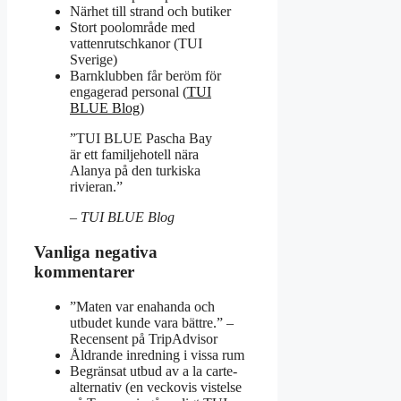
Närhet till strand och butiker
Stort poolområde med
vattenrutschkanor (TUI
Sverige)
Barnklubben får beröm för
engagerad personal (
TUI
BLUE Blog
)
”TUI BLUE Pascha Bay
är ett familjehotell nära
Alanya på den turkiska
rivieran.”
– TUI BLUE Blog
Vanliga negativa
kommentarer
”Maten var enahanda och
utbudet kunde vara bättre.” –
Recensent på TripAdvisor
Åldrande inredning i vissa rum
Begränsat utbud av a la carte-
alternativ (en veckovis vistelse