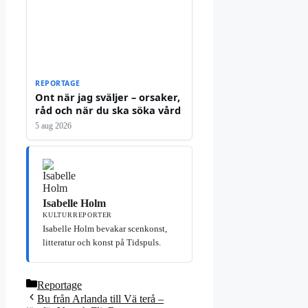
REPORTAGE
Ont när jag sväljer – orsaker,
råd och när du ska söka vård
5 aug 2026
Isabelle Holm
KULTURREPORTER
Isabelle Holm bevakar scenkonst,
litteratur och konst på Tidspuls.
Kategorier
Reportage
Bu från Arlanda till Vä terå –