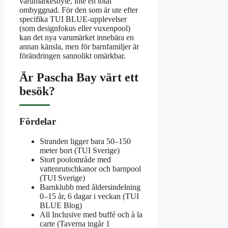
varumärkesbyte, inte en total
ombyggnad. För den som är ute efter
specifika TUI BLUE-upplevelser
(som designfokus eller vuxenpool)
kan det nya varumärket innebära en
annan känsla, men för barnfamiljer är
förändringen sannolikt omärkbar.
Är Pascha Bay värt ett
besök?
Fördelar
Stranden ligger bara 50–150
meter bort (TUI Sverige)
Stort poolområde med
vattenrutschkanor och barnpool
(TUI Sverige)
Barnklubb med åldersindelning
0–15 år, 6 dagar i veckan (TUI
BLUE Blog)
All Inclusive med buffé och à la
carte (Taverna ingår 1