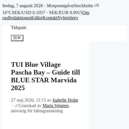
fredag, 7 augusti 2026 ·
Morgonutgåva
Stockholm ⛅
16°C
SEK/USD 0.1057 · SEK/EUR 0.0915
Om
oss
Redaktionen
Källor
Kontakt
Nyhetsbrev
Hoppa
Tidspuls
till
innehåll
Meny
TUI Blue Village
Pascha Bay – Guide till
BLUE STAR Marvida
2025
27 maj 2026, 11:15
av
Isabelle Holm
·
✓
Granskad av
Maria Sjögren
,
ansvarig för faktagranskning