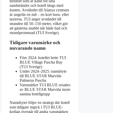
turistort som är känd för sina
sandstränder och hotell längs med
kusten. Avståndet till Alanya centrum
är ungefär en mil – en kort buss- eller
taxiresa. TUI anger avståndet till
stranden till 50–150 meter, vilket gör
att gästerna snabbt når både bad och
strandpromenad (TUI Sverige).
Tidigare varumärke och
nuvarande namn
Före 2024: hotellet hette TUI
BLUE Village Pascha Bay
(TUI Sverige)
Under 2024–2025: namnbyte
till BLUE STAR Marvida
Palmeras Pascha
Varumärket TUI BLUE ersattes
av BLUE STAR Marvida inom
samma hotellgrupp
Namnbytet följer en strategi där hotell
som tidigare ingick i TUI BLUE-
kedjan övergår till andra varumärken