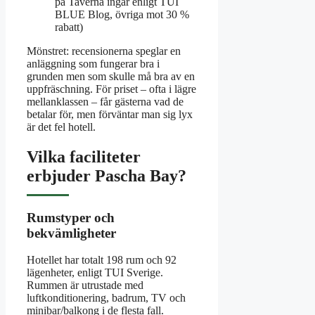
på Taverna ingår enligt TUI
BLUE Blog, övriga mot 30 %
rabatt)
Mönstret: recensionerna speglar en
anläggning som fungerar bra i
grunden men som skulle må bra av en
uppfräschning. För priset – ofta i lägre
mellanklassen – får gästerna vad de
betalar för, men förväntar man sig lyx
är det fel hotell.
Vilka faciliteter
erbjuder Pascha Bay?
Rumstyper och
bekvämligheter
Hotellet har totalt 198 rum och 92
lägenheter, enligt TUI Sverige.
Rummen är utrustade med
luftkonditionering, badrum, TV och
minibar/balkong i de flesta fall.