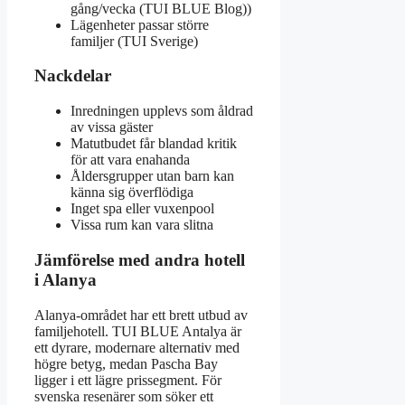
gång/vecka (TUI BLUE Blog))
Lägenheter passar större
familjer (TUI Sverige)
Nackdelar
Inredningen upplevs som åldrad
av vissa gäster
Matutbudet får blandad kritik
för att vara enahanda
Åldersgrupper utan barn kan
känna sig överflödiga
Inget spa eller vuxenpool
Vissa rum kan vara slitna
Jämförelse med andra hotell
i Alanya
Alanya-området har ett brett utbud av
familjehotell. TUI BLUE Antalya är
ett dyrare, modernare alternativ med
högre betyg, medan Pascha Bay
ligger i ett lägre prissegment. För
svenska resenärer som söker ett