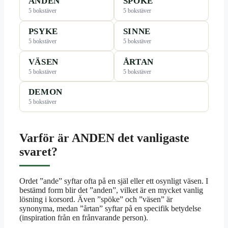
ANDEN
SPÖKE
5 bokstäver
5 bokstäver
PSYKE
SINNE
5 bokstäver
5 bokstäver
VÄSEN
ÅRTAN
5 bokstäver
5 bokstäver
DEMON
5 bokstäver
Varför är ANDEN det vanligaste
svaret?
Ordet ”ande” syftar ofta på en själ eller ett osynligt väsen. I
bestämd form blir det ”anden”, vilket är en mycket vanlig
lösning i korsord. Även ”spöke” och ”väsen” är
synonyma, medan ”årtan” syftar på en specifik betydelse
(inspiration från en frånvarande person).