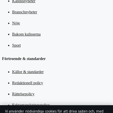
Kändisnyheter
Branschnyheter
Nöje
Bakom kulisserna
Sport
Förtroende & standarder
Källor & standarder
Redaktionell policy
Rättelsepolicy
Faktagranskningspolicy
Vi använder nödvändiga cookies för att driva sajten och, med