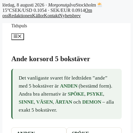
lördag, 8 augusti 2026 ·
Morgonutgåva
Stockholm
15°C
SEK/USD 0.1054 · SEK/EUR 0.0914
Om
oss
Redaktionen
Källor
Kontakt
Nyhetsbrev
Hoppa
Tidspuls
till
innehåll
Meny
Ande korsord 5 bokstäver
Det vanligaste svaret för ledtråden ”ande”
med 5 bokstäver är
ANDEN
(bestämd form).
Andra bra alternativ är
SPÖKE
,
PSYKE
,
SINNE
,
VÄSEN
,
ÅRTAN
och
DEMON
– alla
exakt 5 bokstäver.