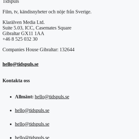
Tidspuls
Film, tv, kändisnyheter och nöje från Sverige.
Klarälven Media Ltd.
Suite 5.03, ICC, Casemates Square
Gibraltar GX11 1AA
+46 8 525 032 30
Companies House Gibraltar: 132644
hello@tidspuls.se
Kontakta oss
Allmänt:
hello@tidspuls.se
hello@tidspuls.se
hello@tidspuls.se
hello@tidspuls.se