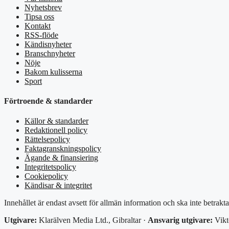
Nyhetsbrev
Tipsa oss
Kontakt
RSS-flöde
Kändisnyheter
Branschnyheter
Nöje
Bakom kulisserna
Sport
Förtroende & standarder
Källor & standarder
Redaktionell policy
Rättelsepolicy
Faktagranskningspolicy
Ägande & finansiering
Integritetspolicy
Cookiepolicy
Kändisar & integritet
Innehållet är endast avsett för allmän information och ska inte betrakt
Utgivare:
Klarälven Media Ltd., Gibraltar ·
Ansvarig utgivare:
Vikt