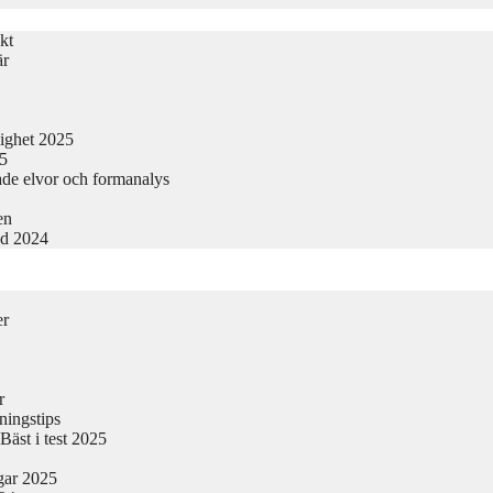
kt
är
lighet 2025
25
ade elvor och formanalys
en
nd 2024
er
r
ningstips
äst i test 2025
gar 2025