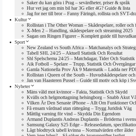
Saker du kan göra i Prag – sevärdheter, priser & språk
Hur vet jag om min bil har 3G eller 4G? Guide & lista
Jag for ner till bror – Fanny Färingö, rollista och SVT-d
Kultur
Rollistan i The Other Woman – Skådespelare, roller och 
X-Men 2 – Handling, skådespelare och streaming 2025
Sagan om Ringen Figurer – Komplett guide till huvudkar
Sport
New Zealand vs South Africa – Matchanalys och Strateg
Tabell SHL 24/25 – Aktuell Statistik Och Resultat
Shl Spelschema 24/25 – Matchdagar, Tider Och Statistik
Aik Fotboll – Spelare – Trupp, Statistik Och Övergångar
Gamla Nationella Prov Åk 9 Matematik – Ladda ner PDF
Rollistan i Queen of the South – Huvudskådespelare och
Jan van Haasteren Pussel – Guide till motiv och köp i Sv
Nyheter
Mäns våld mot kvinnor – Fakta, Statistik Och Skydd
Kvälls och helgmottagning helsingborg – Snabb Akut V
Vilken Är Den Senaste iPhone – Allt Om Funktioner Och
Få ensam vårdnad utan rättegång – Trygg Juridisk Väg
Måttlig varning för vind – Skydda Din Egendom
Armand Duplantis Andreas Duplantis – Bröderna i svens
Samsung Galaxy S25 Edge – Releasedatum, specifikation
Lågt blodtryck tabell kvinna – Normalvärden efter ålder
Vem äger bilen? – Så söker du ägaruppgifter lagligt