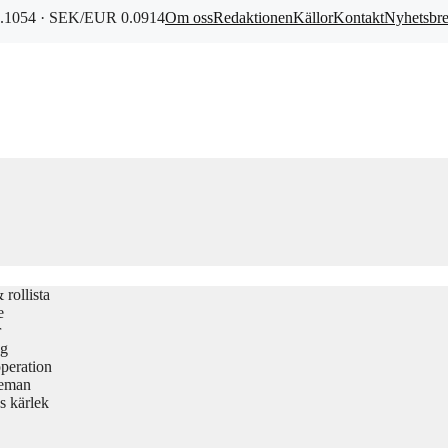
1054 · SEK/EUR 0.0914
Om oss
Redaktionen
Källor
Kontakt
Nyhetsbr
rollista
e
r
gg
peration
teman
s kärlek