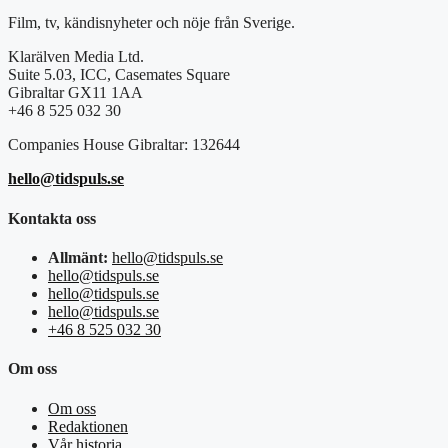
Film, tv, kändisnyheter och nöje från Sverige.
Klarälven Media Ltd.
Suite 5.03, ICC, Casemates Square
Gibraltar GX11 1AA
+46 8 525 032 30
Companies House Gibraltar: 132644
hello@tidspuls.se
Kontakta oss
Allmänt:
hello@tidspuls.se
hello@tidspuls.se
hello@tidspuls.se
hello@tidspuls.se
+46 8 525 032 30
Om oss
Om oss
Redaktionen
Vår historia