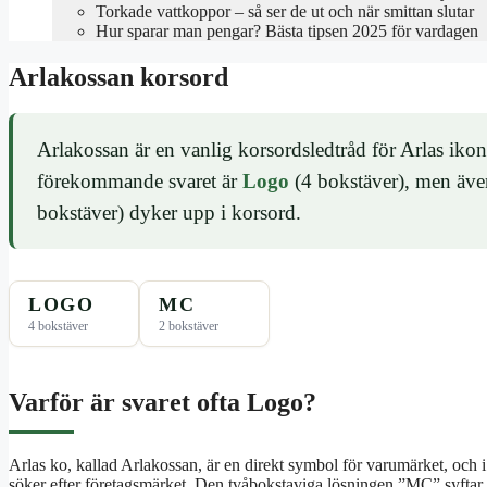
Torkade vattkoppor – så ser de ut och när smittan slutar
Hur sparar man pengar? Bästa tipsen 2025 för vardagen
Arlakossan korsord
Arlakossan är en vanlig korsordsledtråd för Arlas ik
förekommande svaret är
Logo
(4 bokstäver), men äve
bokstäver) dyker upp i korsord.
LOGO
MC
4 bokstäver
2 bokstäver
Varför är svaret ofta Logo?
Arlas ko, kallad Arlakossan, är en direkt symbol för varumärket, och
söker efter företagsmärket. Den tvåbokstaviga lösningen ”MC” syftar 