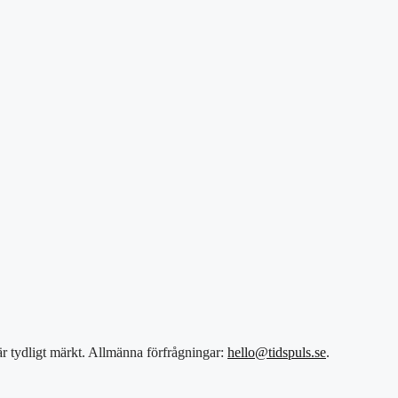
 är tydligt märkt. Allmänna förfrågningar:
hello@tidspuls.se
.