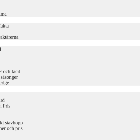
rama
fakta
aktärerna
i
 och facit
 säsonger
erige
ård
 Pris
kt stavhopp
er och pris