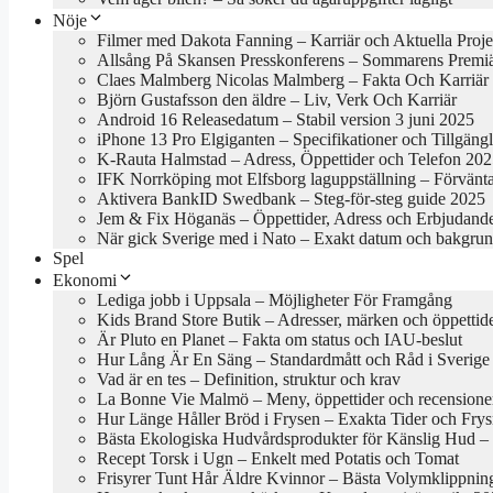
Nöje
Filmer med Dakota Fanning – Karriär och Aktuella Proje
Allsång På Skansen Presskonferens – Sommarens Premi
Claes Malmberg Nicolas Malmberg – Fakta Och Karriär
Björn Gustafsson den äldre – Liv, Verk Och Karriär
Android 16 Releasedatum – Stabil version 3 juni 2025
iPhone 13 Pro Elgiganten – Specifikationer och Tillgäng
K-Rauta Halmstad – Adress, Öppettider och Telefon 20
IFK Norrköping mot Elfsborg laguppställning – Förvänt
Aktivera BankID Swedbank – Steg-för-steg guide 2025
Jem & Fix Höganäs – Öppettider, Adress och Erbjudand
När gick Sverige med i Nato – Exakt datum och bakgru
Spel
Ekonomi
Lediga jobb i Uppsala – Möjligheter För Framgång
Kids Brand Store Butik – Adresser, märken och öppettid
Är Pluto en Planet – Fakta om status och IAU-beslut
Hur Lång Är En Säng – Standardmått och Råd i Sverige
Vad är en tes – Definition, struktur och krav
La Bonne Vie Malmö – Meny, öppettider och recensione
Hur Länge Håller Bröd i Frysen – Exakta Tider och Frys
Bästa Ekologiska Hudvårdsprodukter för Känslig Hud – B
Recept Torsk i Ugn – Enkelt med Potatis och Tomat
Frisyrer Tunt Hår Äldre Kvinnor – Bästa Volymklippnin