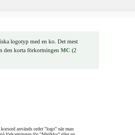
oniska logotyp med en ko. Det mest
n den korta förkortningen
MC
(2
 i korsord används ordet ”logo” när man
på förkortningen för ”Mjölkko” eller en