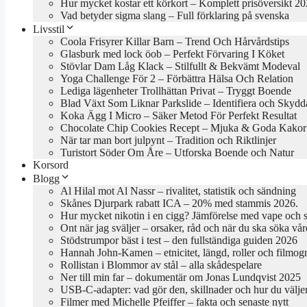
Hur mycket kostar ett körkort – Komplett prisöversikt 2
Vad betyder sigma slang – Full förklaring på svenska
Livsstil
Coola Frisyrer Killar Barn – Trend Och Hårvårdstips
Glasburk med lock öob – Perfekt Förvaring I Köket
Stövlar Dam Låg Klack – Stilfullt & Bekvämt Modeval
Yoga Challenge För 2 – Förbättra Hälsa Och Relation
Lediga lägenheter Trollhättan Privat – Tryggt Boende
Blad Växt Som Liknar Parkslide – Identifiera och Skydd
Koka Ägg I Micro – Säker Metod För Perfekt Resultat
Chocolate Chip Cookies Recept – Mjuka & Goda Kakor
När tar man bort julpynt – Tradition och Riktlinjer
Turistort Söder Om Åre – Utforska Boende och Natur
Korsord
Blogg
Al Hilal mot Al Nassr – rivalitet, statistik och sändning
Skånes Djurpark rabatt ICA – 20% med stammis 2026.
Hur mycket nikotin i en cigg? Jämförelse med vape och 
Ont när jag sväljer – orsaker, råd och när du ska söka vår
Stödstrumpor bäst i test – den fullständiga guiden 2026
Hannah John-Kamen – etnicitet, längd, roller och filmogr
Rollistan i Blommor av stål – alla skådespelare
Ner till min far – dokumentär om Jonas Lundqvist 2025
USB-C-adapter: vad gör den, skillnader och hur du välje
Filmer med Michelle Pfeiffer – fakta och senaste nytt