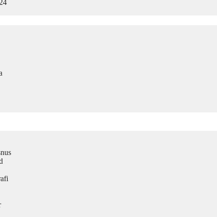
024
a
snus
d
afi
r