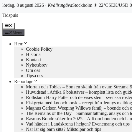
lördag, 8 augusti 2026 ·
Kvällsutgåva
Stockholm ☀ 22°C
SEK/USD 0.
Hoppa
Tidspuls
till
innehåll
Meny
Meny
Hem
Cookie Policy
Historia
Kontakt
Nyhetsbrev
Om oss
Tipsa oss
Reportage
Morran och Tobias – Som en skänk från ovan: Streama & 
Huvudstad i Afrika 6 bokstäver – komplett lista och guid
Rollistan i Harry Potter och de vises sten – svenska röste
Fiskgryta med lax och torsk – recept från Jennys matblo
Magnus Carlson Weeping Willows familj – boende och o
The Remains of the Day – Sammanfattning, analys och 
Rasmus Bonde söker fru 2025 – Allt om bonden och han
Vad händer i Landskrona i helgen? Evenemang och tips
När lär sig barn sitta? Milstolpar och tips