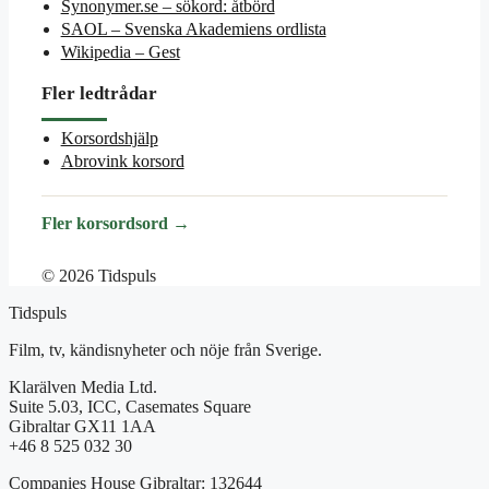
Synonymer.se – sökord: åtbörd
SAOL – Svenska Akademiens ordlista
Wikipedia – Gest
Fler ledtrådar
Korsordshjälp
Abrovink korsord
Fler korsordsord →
© 2026 Tidspuls
Tidspuls
Film, tv, kändisnyheter och nöje från Sverige.
Klarälven Media Ltd.
Suite 5.03, ICC, Casemates Square
Gibraltar GX11 1AA
+46 8 525 032 30
Companies House Gibraltar: 132644