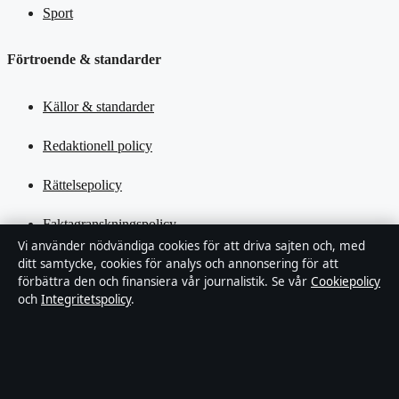
Sport
Förtroende & standarder
Källor & standarder
Redaktionell policy
Rättelsepolicy
Faktagranskningspolicy
Vi använder nödvändiga cookies för att driva sajten och, med
Ägande & finansiering
ditt samtycke, cookies för analys och annonsering för att
förbättra den och finansiera vår journalistik. Se vår
Cookiepolicy
och
Integritetspolicy
.
Integritetspolicy
Cookiepolicy
Kändisar & integritet