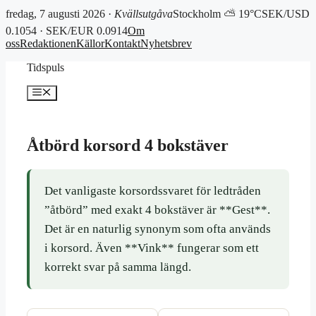
fredag, 7 augusti 2026 ·
Kvällsutgåva
Stockholm ⛅ 19°C
SEK/USD
0.1054 · SEK/EUR 0.0914
Om
oss
Redaktionen
Källor
Kontakt
Nyhetsbrev
Hoppa
Tidspuls
till
innehåll
Meny
Åtbörd korsord 4 bokstäver
Det vanligaste korsordssvaret för ledtråden
”åtbörd” med exakt 4 bokstäver är **Gest**.
Det är en naturlig synonym som ofta används
i korsord. Även **Vink** fungerar som ett
korrekt svar på samma längd.