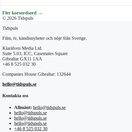
Fler korsordsord →
© 2026 Tidspuls
Tidspuls
Film, tv, kändisnyheter och nöje från Sverige.
Klarälven Media Ltd.
Suite 5.03, ICC, Casemates Square
Gibraltar GX11 1AA
+46 8 525 032 30
Companies House Gibraltar: 132644
hello@tidspuls.se
Kontakta oss
Allmänt:
hello@tidspuls.se
hello@tidspuls.se
hello@tidspuls.se
hello@tidspuls.se
+46 8 525 032 30