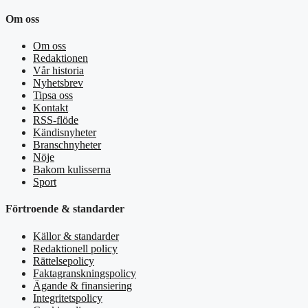
Om oss
Om oss
Redaktionen
Vår historia
Nyhetsbrev
Tipsa oss
Kontakt
RSS-flöde
Kändisnyheter
Branschnyheter
Nöje
Bakom kulisserna
Sport
Förtroende & standarder
Källor & standarder
Redaktionell policy
Rättelsepolicy
Faktagranskningspolicy
Ägande & finansiering
Integritetspolicy