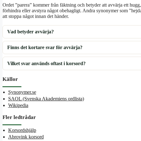
Ordet ”parera” kommer från fäktning och betyder att avvärja ett hugg,
förhindra eller avstyra något obehagligt. Andra synonymer som ”hej
att stoppa något innan det händer.
Vad betyder avvärja?
Finns det kortare svar för avvärja?
Vilket svar används oftast i korsord?
Källor
Synonymer.se
SAOL (Svenska Akademiens ordlista)
Wikipedia
Fler ledtrådar
Korsordshjälp
Abrovink korsord