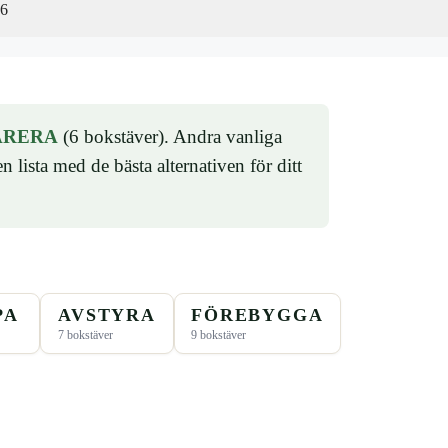
26
ARERA
(6 bokstäver). Andra vanliga
 lista med de bästa alternativen för ditt
PA
AVSTYRA
FÖREBYGGA
7 bokstäver
9 bokstäver