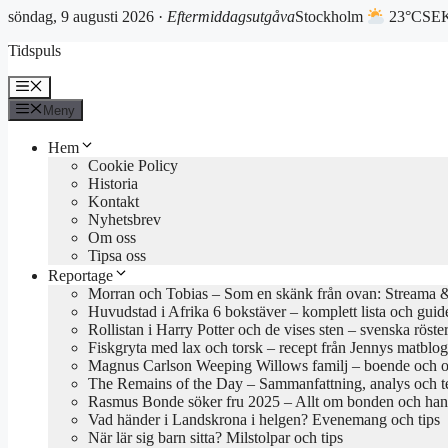
söndag, 9 augusti 2026 ·
Eftermiddagsutgåva
Stockholm
23°C
SEK
Hoppa
Tidspuls
till
innehåll
Meny
Meny
Hem
Cookie Policy
Historia
Kontakt
Nyhetsbrev
Om oss
Tipsa oss
Reportage
Morran och Tobias – Som en skänk från ovan: Streama & 
Huvudstad i Afrika 6 bokstäver – komplett lista och guid
Rollistan i Harry Potter och de vises sten – svenska röste
Fiskgryta med lax och torsk – recept från Jennys matblo
Magnus Carlson Weeping Willows familj – boende och o
The Remains of the Day – Sammanfattning, analys och 
Rasmus Bonde söker fru 2025 – Allt om bonden och han
Vad händer i Landskrona i helgen? Evenemang och tips
När lär sig barn sitta? Milstolpar och tips