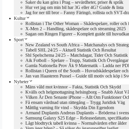
Saker du kan göra i Prag – sevärdheter, priser & språk
Hur vet jag om min bil har 3G eller 4G? Guide & lista
Jag for ner till bror – Fanny Färingö, rollista och SVT-d
Kultur
Rollistan i The Other Woman – Skådespelare, roller och 
X-Men 2 – Handling, skådespelare och streaming 2025
Sagan om Ringen Figurer – Komplett guide till huvudkar
Sport
New Zealand vs South Africa – Matchanalys och Strateg
Tabell SHL 24/25 – Aktuell Statistik Och Resultat
Shl Spelschema 24/25 – Matchdagar, Tider Och Statistik
Aik Fotboll – Spelare – Trupp, Statistik Och Övergångar
Gamla Nationella Prov Åk 9 Matematik – Ladda ner PDF
Rollistan i Queen of the South – Huvudskådespelare och
Jan van Haasteren Pussel – Guide till motiv och köp i Sv
Nyheter
Mäns våld mot kvinnor – Fakta, Statistik Och Skydd
Kvälls och helgmottagning helsingborg – Snabb Akut V
Vilken Är Den Senaste iPhone – Allt Om Funktioner Och
Få ensam vårdnad utan rättegång – Trygg Juridisk Väg
Måttlig varning för vind – Skydda Din Egendom
Armand Duplantis Andreas Duplantis – Bröderna i svens
Samsung Galaxy S25 Edge – Releasedatum, specifikation
Lågt blodtryck tabell kvinna – Normalvärden efter ålder
Vem äger bilen? – Så söker du ägaruppgifter lagligt