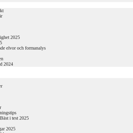
kt
är
lighet 2025
25
ade elvor och formanalys
en
nd 2024
er
r
ningstips
äst i test 2025
gar 2025