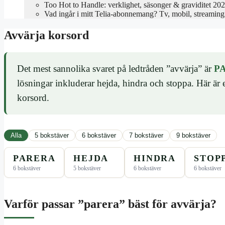
Too Hot to Handle: verklighet, säsonger & graviditet 20
Vad ingår i mitt Telia-abonnemang? Tv, mobil, streaming
Avvärja korsord
Det mest sannolika svaret på ledtråden ”avvärja” är
P
lösningar inkluderar hejda, hindra och stoppa. Här är en
korsord.
Alla
5 bokstäver
6 bokstäver
7 bokstäver
9 bokstäver
PARERA
HEJDA
HINDRA
STOP
6 bokstäver
5 bokstäver
6 bokstäver
6 bokstäver
Varför passar ”parera” bäst för avvärja?