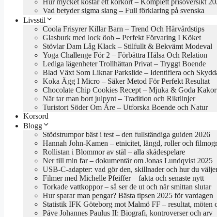
Hur mycket kostar ett körkort – Komplett prisöversikt 2
Vad betyder sigma slang – Full förklaring på svenska
Livsstil
Coola Frisyrer Killar Barn – Trend Och Hårvårdstips
Glasburk med lock öob – Perfekt Förvaring I Köket
Stövlar Dam Låg Klack – Stilfullt & Bekvämt Modeval
Yoga Challenge För 2 – Förbättra Hälsa Och Relation
Lediga lägenheter Trollhättan Privat – Tryggt Boende
Blad Växt Som Liknar Parkslide – Identifiera och Skydd
Koka Ägg I Micro – Säker Metod För Perfekt Resultat
Chocolate Chip Cookies Recept – Mjuka & Goda Kakor
När tar man bort julpynt – Tradition och Riktlinjer
Turistort Söder Om Åre – Utforska Boende och Natur
Korsord
Blogg
Stödstrumpor bäst i test – den fullständiga guiden 2026
Hannah John-Kamen – etnicitet, längd, roller och filmogr
Rollistan i Blommor av stål – alla skådespelare
Ner till min far – dokumentär om Jonas Lundqvist 2025
USB-C-adapter: vad gör den, skillnader och hur du välje
Filmer med Michelle Pfeiffer – fakta och senaste nytt
Torkade vattkoppor – så ser de ut och när smittan slutar
Hur sparar man pengar? Bästa tipsen 2025 för vardagen
Statistik IFK Göteborg mot Malmö FF – resultat, möten 
Påve Johannes Paulus II: Biografi, kontroverser och arv