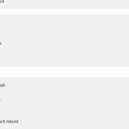
024
a
afi
r
och rekord