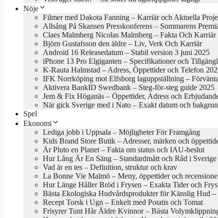
Nöje
Filmer med Dakota Fanning – Karriär och Aktuella Proje
Allsång På Skansen Presskonferens – Sommarens Premi
Claes Malmberg Nicolas Malmberg – Fakta Och Karriär
Björn Gustafsson den äldre – Liv, Verk Och Karriär
Android 16 Releasedatum – Stabil version 3 juni 2025
iPhone 13 Pro Elgiganten – Specifikationer och Tillgäng
K-Rauta Halmstad – Adress, Öppettider och Telefon 20
IFK Norrköping mot Elfsborg laguppställning – Förvänt
Aktivera BankID Swedbank – Steg-för-steg guide 2025
Jem & Fix Höganäs – Öppettider, Adress och Erbjudand
När gick Sverige med i Nato – Exakt datum och bakgru
Spel
Ekonomi
Lediga jobb i Uppsala – Möjligheter För Framgång
Kids Brand Store Butik – Adresser, märken och öppettid
Är Pluto en Planet – Fakta om status och IAU-beslut
Hur Lång Är En Säng – Standardmått och Råd i Sverige
Vad är en tes – Definition, struktur och krav
La Bonne Vie Malmö – Meny, öppettider och recensione
Hur Länge Håller Bröd i Frysen – Exakta Tider och Frys
Bästa Ekologiska Hudvårdsprodukter för Känslig Hud – B
Recept Torsk i Ugn – Enkelt med Potatis och Tomat
Frisyrer Tunt Hår Äldre Kvinnor – Bästa Volymklippnin