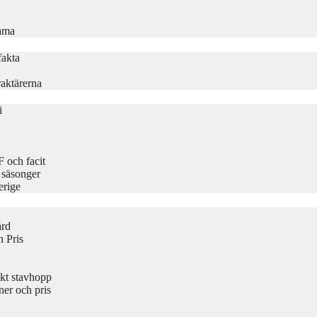
rama
fakta
aktärerna
i
 och facit
 säsonger
erige
ård
 Pris
kt stavhopp
er och pris