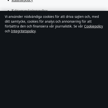
Rättelsepolicy
Faktagranskningspolicy
Vi använder nödvändiga cookies för att driva sajten och, med
ditt samtycke, cookies för analys och annonsering för att
Ägande & finansiering
förbättra den och finansiera vår journalistik. Se vår
Cookiepolicy
och
Integritetspolicy
.
Integritetspolicy
Cookiepolicy
Kändisar & integritet
Innehållet är endast avsett för allmän information och ska inte
betraktas som medicinsk, finansiell eller juridisk rådgivning.
Sponsrat material är tydligt märkt. Allmänna förfrågningar:
hello@tidspuls.se
.
Utgivare:
Klarälven Media Ltd., Gibraltar ·
Ansvarig utgivare:
Viktor Sandell, Chefredaktör · Companies House Gibraltar 132644
© 2026 Tidspuls.se · Klarälven Media Ltd. ·
WorldRSS
·