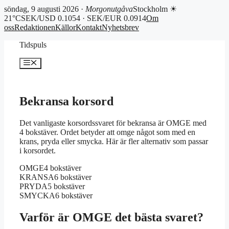
söndag, 9 augusti 2026 ·
Morgonutgåva
Stockholm ☀
21°C
SEK/USD 0.1054 · SEK/EUR 0.0914
Om
oss
Redaktionen
Källor
Kontakt
Nyhetsbrev
Hoppa
Tidspuls
till
innehåll
Meny
Bekransa korsord
Det vanligaste korsordssvaret för bekransa är OMGE med
4 bokstäver. Ordet betyder att omge något som med en
krans, pryda eller smycka. Här är fler alternativ som passar
i korsordet.
OMGE
4 bokstäver
KRANSA
6 bokstäver
PRYDA
5 bokstäver
SMYCKA
6 bokstäver
Varför är OMGE det bästa svaret?