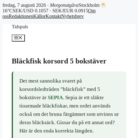
fredag, 7 augusti 2026 ·
Morgonutgåva
Stockholm
16°C
SEK/USD 0.1057 · SEK/EUR 0.0915
Om
oss
Redaktionen
Källor
Kontakt
Nyhetsbrev
Hoppa
Tidspuls
till
innehåll
Meny
Bläckfisk korsord 5 bokstäver
Det mest sannolika svaret på
korsordsledtråden ”bläckfisk” med 5
bokstäver är
SEPIA
. Sepia är ett släkte
tioarmade bläckfiskar, men ordet används
också om det bruna färgämnet som utvinns ur
deras bläcksäck. Gissar du på ett annat ord?
Här är den enda korrekta längden.