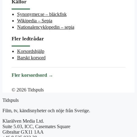
Källor
Synonymer.se – bläckfisk
Wikipedia – Sepia
Nationalencyklopedin – sepia
Fler ledtrådar
Korsordshjälp
Barskt korsord
Fler korsordsord →
© 2026 Tidspuls
Tidspuls
Film, tv, kändisnyheter och nöje från Sverige.
Klarälven Media Ltd.
Suite 5.03, ICC, Casemates Square
Gibraltar GX11 1AA