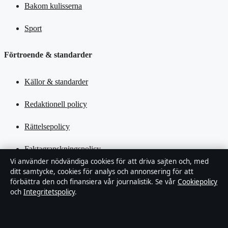
Bakom kulisserna
Sport
Förtroende & standarder
Källor & standarder
Redaktionell policy
Rättelsepolicy
Faktagranskningspolicy
Vi använder nödvändiga cookies för att driva sajten och, med
Ägande & finansiering
ditt samtycke, cookies för analys och annonsering för att
förbättra den och finansiera vår journalistik. Se vår
Cookiepolicy
och
Integritetspolicy
.
Integritetspolicy
Cookiepolicy