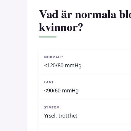
Vad är normala bl
kvinnor?
NORMALT:
<120/80 mmHg
LÅGT:
<90/60 mmHg
SYMTOM:
Yrsel, trötthet