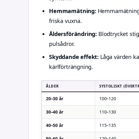
Hemmamätning:
Hemmamätningar
friska vuxna.
Åldersförändring:
Blodtrycket stig
pulsådror.
Skyddande effekt:
Låga värden kan
kärlförträngning.
ÅLDER
SYSTOLISKT (ÖVERT
20–30 år
100–120
30–40 år
110–130
40–50 år
115–135
50–60 år
120–140