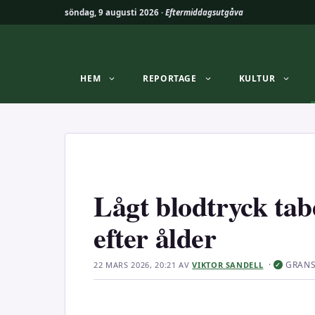
söndag, 9 augusti 2026 ·
Eftermiddagsutgåva
Hoppa
till
innehåll
HEM
REPORTAGE
KULTUR
Lågt blodtryck ta
efter ålder
·
GRAN
22 MARS 2026, 20:21
AV
VIKTOR SANDELL
✓