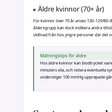
Äldre kvinnor (70+ år)
För kvinnor över 70 år anses 120–129/80
åldersgrupp kan dock indikera andra tillstå
skillnad från hos yngre personer där det oft
Mätningstips för äldre
Hos äldre kvinnor kan blodtrycket vari
minuters vila, och notera eventuella s
understiger 100 mmHg upprepade gånger 