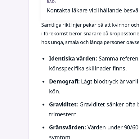
RÅD:
Kontakta läkare vid ihållande besvä
Samtliga riktlinjer pekar på att kvinnor oc
i förekomst beror snarare på kroppsstorle
hos unga, smala och långa personer oavse
Identiska värden:
Samma referensv
könsspecifika skillnader finns.
Demografi:
Lågt blodtryck är vanl
kön.
Graviditet:
Graviditet sänker ofta 
trimestern.
Gränsvärden:
Värden under 90/60 
symtom.