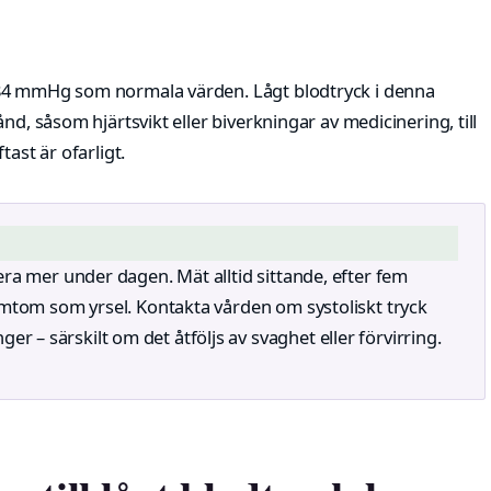
–84 mmHg som normala värden. Lågt blodtryck i denna
nd, såsom hjärtsvikt eller biverkningar av medicinering, till
ast är ofarligt.
era mer under dagen. Mät alltid sittande, efter fem
ymtom som yrsel. Kontakta vården om systoliskt tryck
– särskilt om det åtföljs av svaghet eller förvirring.