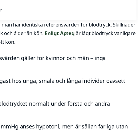
r
h män har identiska referensvärden för blodtryck. Skillnader
k och ålder än kön.
Enligt Apteq
är lågt blodtryck vanligare
tt kön.
ärden gäller för kvinnor och män – inga
igast hos unga, smala och långa individer oavsett
blodtrycket normalt under första och andra
mmHg anses hypotoni, men är sällan farliga utan