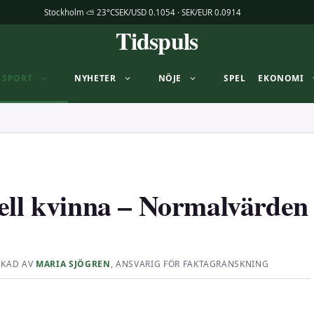
Stockholm ⛅ 23°C
SEK/USD 0.1054 · SEK/EUR 0.0914
Tidspuls
SPORT
NYHETER
NÖJE
SPEL
EKONOMI
bell kvinna – Normalvärden
SKAD AV
MARIA SJÖGREN
, ANSVARIG FÖR FAKTAGRANSKNING