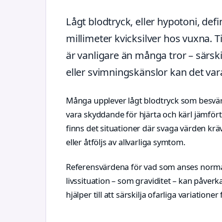
Lågt blodtryck, eller hypotoni, def
millimeter kvicksilver hos vuxna. 
är vanligare än många tror – särskil
eller svimningskänslor kan det vara
Många upplever lågt blodtryck som besvärlig
vara skyddande för hjärta och kärl jämfö
finns det situationer där svaga värden k
eller åtföljs av allvarliga symtom.
Referensvärdena för vad som anses normalt
livssituation – som graviditet – kan påverk
hjälper till att särskilja ofarliga variatio