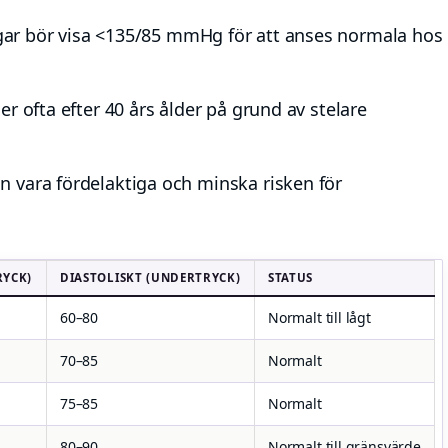
 bör visa <135/85 mmHg för att anses normala hos
er ofta efter 40 års ålder på grund av stelare
 vara fördelaktiga och minska risken för
RYCK)
DIASTOLISKT (UNDERTRYCK)
STATUS
60–80
Normalt till lågt
70–85
Normalt
75–85
Normalt
80–90
Normalt till gränsvärde