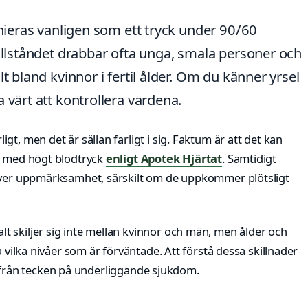
inieras vanligen som ett tryck under 90/60
Tillståndet drabbar ofta unga, smala personer och
t bland kvinnor i fertil ålder. Om du känner yrsel
 värt att kontrollera värdena.
t, men det är sällan farligt i sig. Faktum är att det kan
rt med högt blodtryck
enligt Apotek Hjärtat
. Samtidigt
räver uppmärksamhet, särskilt om de uppkommer plötsligt
 skiljer sig inte mellan kvinnor och män, men ålder och
a vilka nivåer som är förväntade. Att förstå dessa skillnader
ner från tecken på underliggande sjukdom.