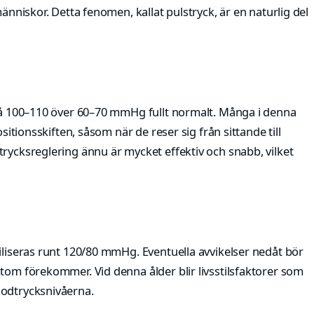
människor. Detta fenomen, kallat pulstryck, är en naturlig del
 på 100–110 över 60–70 mmHg fullt normalt. Många i denna
ositionsskiften, såsom när de reser sig från sittande till
rycksreglering ännu är mycket effektiv och snabb, vilket
iliseras runt 120/80 mmHg. Eventuella avvikelser nedåt bör
tom förekommer. Vid denna ålder blir livsstilsfaktorer som
lodtrycksnivåerna.