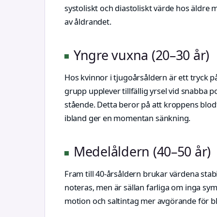
systoliskt och diastoliskt värde hos äldre 
av åldrandet.
Yngre vuxna (20–30 år)
Hos kvinnor i tjugoårsåldern är ett tryck
grupp upplever tillfällig yrsel vid snabba p
stående. Detta beror på att kroppens blodt
ibland ger en momentan sänkning.
Medelåldern (40–50 år)
Fram till 40-årsåldern brukar värdena stab
noteras, men är sällan farliga om inga sym
motion och saltintag mer avgörande för b