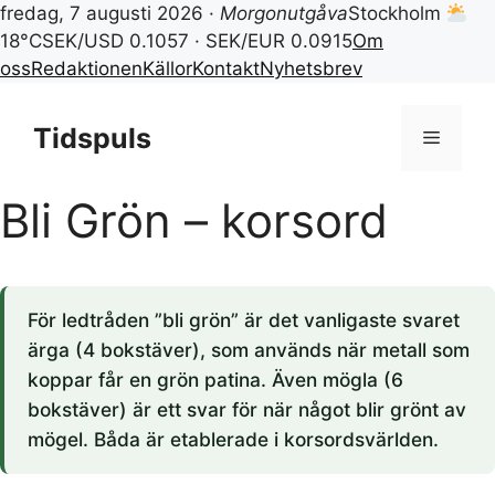
fredag, 7 augusti 2026 ·
Morgonutgåva
Stockholm
18°C
SEK/USD 0.1057 · SEK/EUR 0.0915
Om
oss
Redaktionen
Källor
Kontakt
Nyhetsbrev
Hoppa
till
Tidspuls
Meny
innehåll
Bli Grön – korsord
För ledtråden ”bli grön” är det vanligaste svaret
ärga (4 bokstäver), som används när metall som
koppar får en grön patina. Även mögla (6
bokstäver) är ett svar för när något blir grönt av
mögel. Båda är etablerade i korsordsvärlden.