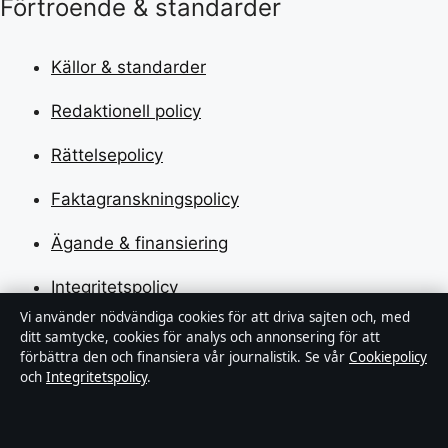
Förtroende & standarder
Källor & standarder
Redaktionell policy
Rättelsepolicy
Faktagranskningspolicy
Ägande & finansiering
Integritetspolicy
Vi använder nödvändiga cookies för att driva sajten och, med
Cookiepolicy
ditt samtycke, cookies för analys och annonsering för att
förbättra den och finansiera vår journalistik. Se vår
Cookiepolicy
Kändisar & integritet
och
Integritetspolicy
.
Innehållet är endast avsett för allmän information och