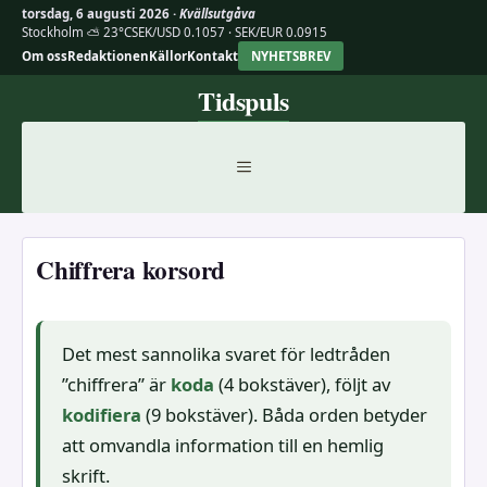
torsdag, 6 augusti 2026 ·
Kvällsutgåva
Stockholm ⛅ 23°C
SEK/USD 0.1057 · SEK/EUR 0.0915
Om oss
Redaktionen
Källor
Kontakt
NYHETSBREV
Hoppa
Tidspuls
till
innehåll
MENY
Chiffrera korsord
Det mest sannolika svaret för ledtråden
”chiffrera” är
koda
(4 bokstäver), följt av
kodifiera
(9 bokstäver). Båda orden betyder
att omvandla information till en hemlig
skrift.