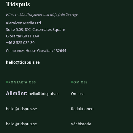
Tidspuls
Film, tv, kändisnyheter och nöje från Sverige.
Klarälven Media Ltd.
Suite 5.03, ICC, Casemates Square
Gibraltar GX11 1AA
+46 8 525 032 30
Companies House Gibraltar: 132644
hello@tidspuls.se
KONTAKTA OSS
OM OSS
Allmänt:
hello@tidspuls.se
Om oss
hello@tidspuls.se
Redaktionen
hello@tidspuls.se
Vår historia