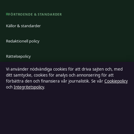
FÖRTROENDE & STANDARDER
Källor & standarder
Redaktionell policy
Rättelsepolicy
Vi använder nödvändiga cookies för att driva sajten och, med
Faktagranskningspolicy
ditt samtycke, cookies för analys och annonsering för att
förbättra den och finansiera vår journalistik. Se vår
Cookiepolicy
Ägande & finansiering
och
Integritetspolicy
.
Integritetspolicy
Cookiepolicy
Kändisar & integritet