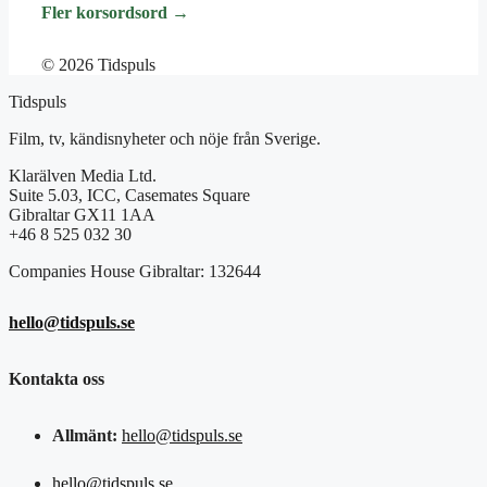
Fler korsordsord →
© 2026 Tidspuls
Tidspuls
Film, tv, kändisnyheter och nöje från Sverige.
Klarälven Media Ltd.
Suite 5.03, ICC, Casemates Square
Gibraltar GX11 1AA
+46 8 525 032 30
Companies House Gibraltar: 132644
hello@tidspuls.se
Kontakta oss
Allmänt:
hello@tidspuls.se
hello@tidspuls.se