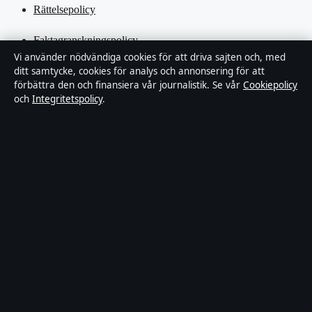
Rättelsepolicy
Faktagranskningspolicy
Vi använder nödvändiga cookies för att driva sajten och, med
ditt samtycke, cookies för analys och annonsering för att
Ägande & finansiering
förbättra den och finansiera vår journalistik. Se vår
Cookiepolicy
och
Integritetspolicy
.
Integritetspolicy
Cookiepolicy
Kändisar & integritet
Innehållet är endast avsett för allmän information och ska inte
betraktas som medicinsk, finansiell eller juridisk rådgivning.
Sponsrat material är tydligt märkt. Allmänna förfrågningar:
hello@tidspuls.se
.
Utgivare:
Klarälven Media Ltd., Gibraltar ·
Ansvarig utgivare:
Viktor Sandell, Chefredaktör · Companies House Gibraltar 132644