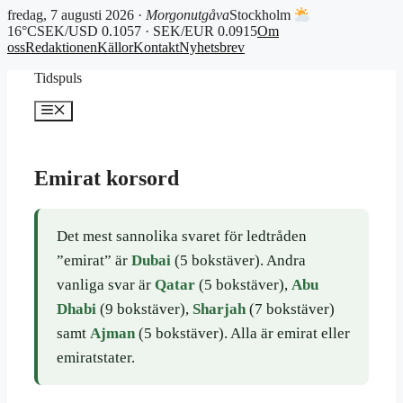
fredag, 7 augusti 2026 ·
Morgonutgåva
Stockholm
16°C
SEK/USD 0.1057 · SEK/EUR 0.0915
Om
oss
Redaktionen
Källor
Kontakt
Nyhetsbrev
Hoppa
Tidspuls
till
innehåll
Meny
Emirat korsord
Det mest sannolika svaret för ledtråden
”emirat” är
Dubai
(5 bokstäver). Andra
vanliga svar är
Qatar
(5 bokstäver),
Abu
Dhabi
(9 bokstäver),
Sharjah
(7 bokstäver)
samt
Ajman
(5 bokstäver). Alla är emirat eller
emiratstater.