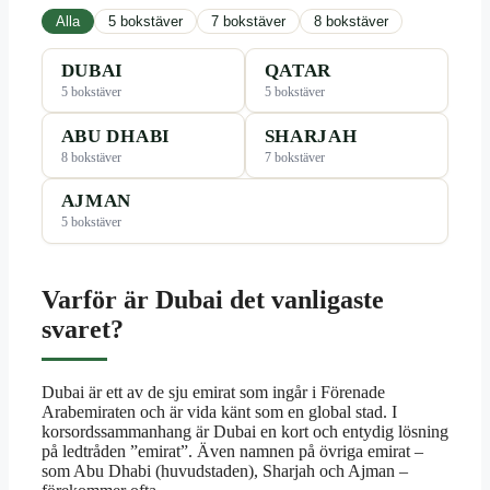
Alla
5 bokstäver
7 bokstäver
8 bokstäver
DUBAI
QATAR
5 bokstäver
5 bokstäver
ABU DHABI
SHARJAH
8 bokstäver
7 bokstäver
AJMAN
5 bokstäver
Varför är Dubai det vanligaste
svaret?
Dubai är ett av de sju emirat som ingår i Förenade
Arabemiraten och är vida känt som en global stad. I
korsordssammanhang är Dubai en kort och entydig lösning
på ledtråden ”emirat”. Även namnen på övriga emirat –
som Abu Dhabi (huvudstaden), Sharjah och Ajman –