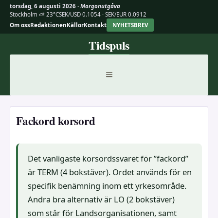
torsdag, 6 augusti 2026 ·
Morgonutgåva
Stockholm ⛅ 23°C
SEK/USD 0.1054 · SEK/EUR 0.0912
Om oss
Redaktionen
Källor
Kontakt
NYHETSBREV
Hoppa
Tidspuls
till
innehåll
MENY
Fackord korsord
Det vanligaste korsordssvaret för ”fackord”
är TERM (4 bokstäver). Ordet används för en
specifik benämning inom ett yrkesområde.
Andra bra alternativ är LO (2 bokstäver)
som står för Landsorganisationen, samt