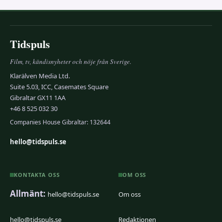
Tidspuls
Film, tv, kändisnyheter och nöje från Sverige.
Klarälven Media Ltd.
Suite 5.03, ICC, Casemates Square
Gibraltar GX11 1AA
+46 8 525 032 30
Companies House Gibraltar: 132644
hello@tidspuls.se
KONTAKTA OSS
OM OSS
Allmänt:
hello@tidspuls.se
Om oss
hello@tidspuls.se
Redaktionen