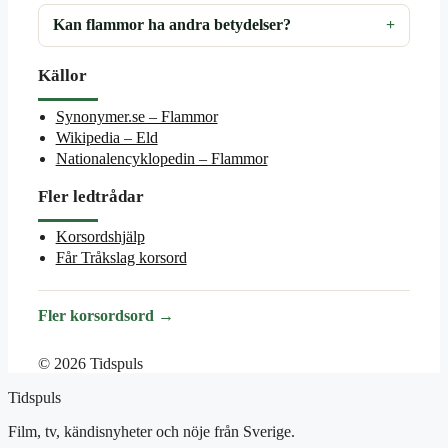
Kan flammor ha andra betydelser?
Källor
Synonymer.se – Flammor
Wikipedia – Eld
Nationalencyklopedin – Flammor
Fler ledtrådar
Korsordshjälp
Får Tråkslag korsord
Fler korsordsord →
© 2026 Tidspuls
Tidspuls
Film, tv, kändisnyheter och nöje från Sverige.