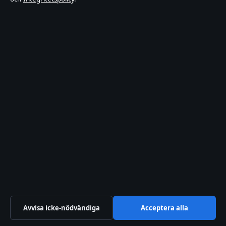
Integritetspolicy
Cookiepolicy
Kändisar & integritet
Innehållet är endast avsett för allmän information och ska inte
betraktas som medicinsk, finansiell eller juridisk rådgivning.
Sponsrat material är tydligt märkt. Allmänna förfrågningar:
hello@tidspuls.se
.
Utgivare:
Klarälven Media Ltd., Gibraltar ·
Ansvarig utgivare:
Viktor Sandell, Chefredaktör · Companies House Gibraltar 132644
© 2026 Tidspuls.se · Klarälven Media Ltd. ·
WorldRSS
·
Så verifierar vi vår rapportering
Avvisa icke-nödvändiga
Acceptera alla
↑