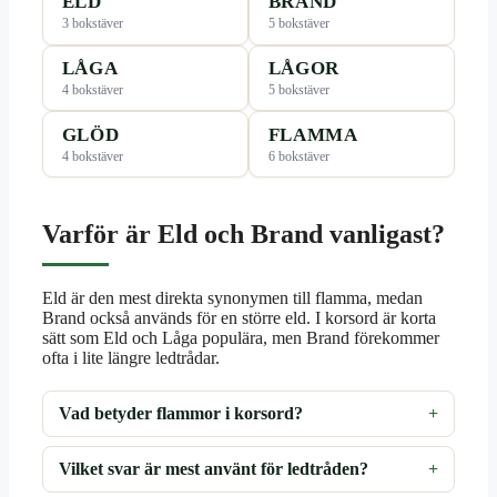
ELD
BRAND
3 bokstäver
5 bokstäver
LÅGA
LÅGOR
4 bokstäver
5 bokstäver
GLÖD
FLAMMA
4 bokstäver
6 bokstäver
Varför är Eld och Brand vanligast?
Eld är den mest direkta synonymen till flamma, medan
Brand också används för en större eld. I korsord är korta
sätt som Eld och Låga populära, men Brand förekommer
ofta i lite längre ledtrådar.
Vad betyder flammor i korsord?
Vilket svar är mest använt för ledtråden?