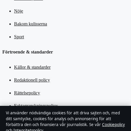
Nöje
Bakom kulisserna
Sport
Förtroende & standarder
Källor & standarder
Redaktionell policy
Rättelsepolicy
Faktagranskningspolicy
Vi använder nödvändiga cookies för att driva sajten och, med
ditt samtycke, cookies för analys och annonsering för att
Ägande & finansiering
förbättra den och finansiera vår journalistik. Se vår
Cookiepolicy
och
Integritetspolicy
.