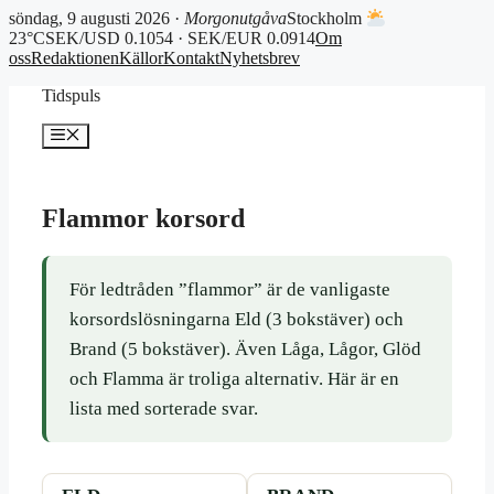
söndag, 9 augusti 2026 ·
Morgonutgåva
Stockholm
23°C
SEK/USD 0.1054 · SEK/EUR 0.0914
Om
oss
Redaktionen
Källor
Kontakt
Nyhetsbrev
Hoppa
Tidspuls
till
innehåll
Meny
Flammor korsord
För ledtråden ”flammor” är de vanligaste
korsordslösningarna Eld (3 bokstäver) och
Brand (5 bokstäver). Även Låga, Lågor, Glöd
och Flamma är troliga alternativ. Här är en
lista med sorterade svar.