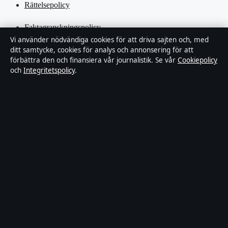
Rättelsepolicy
Faktagranskningspolicy
Vi använder nödvändiga cookies för att driva sajten och, med
ditt samtycke, cookies för analys och annonsering för att
Ägande & finansiering
förbättra den och finansiera vår journalistik. Se vår
Cookiepolicy
och
Integritetspolicy
.
Integritetspolicy
Cookiepolicy
Kändisar & integritet
Innehållet är endast avsett för allmän information och ska inte
betraktas som medicinsk, finansiell eller juridisk rådgivning.
Sponsrat material är tydligt märkt. Allmänna förfrågningar:
hello@tidspuls.se
.
Utgivare:
Klarälven Media Ltd., Gibraltar ·
Ansvarig utgivare:
Viktor Sandell, Chefredaktör · Companies House Gibraltar 132644