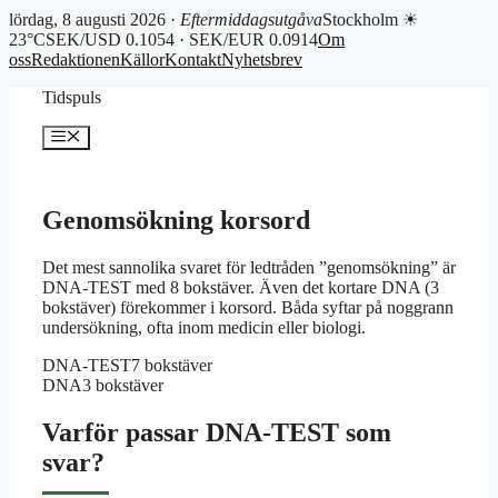
lördag, 8 augusti 2026 ·
Eftermiddagsutgåva
Stockholm ☀
23°C
SEK/USD 0.1054 · SEK/EUR 0.0914
Om
oss
Redaktionen
Källor
Kontakt
Nyhetsbrev
Hoppa
Tidspuls
till
innehåll
Meny
Genomsökning korsord
Det mest sannolika svaret för ledtråden ”genomsökning” är
DNA-TEST med 8 bokstäver. Även det kortare DNA (3
bokstäver) förekommer i korsord. Båda syftar på noggrann
undersökning, ofta inom medicin eller biologi.
DNA-TEST
7 bokstäver
DNA
3 bokstäver
Varför passar DNA-TEST som
svar?