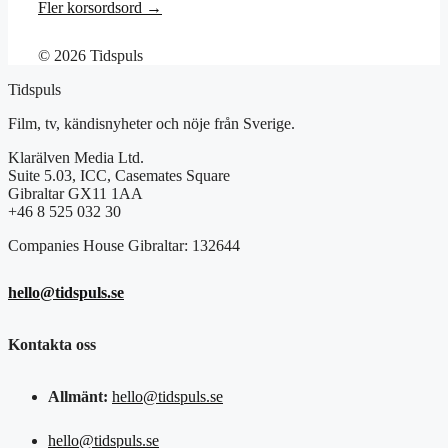
Fler korsordsord →
© 2026 Tidspuls
Tidspuls
Film, tv, kändisnyheter och nöje från Sverige.
Klarälven Media Ltd.
Suite 5.03, ICC, Casemates Square
Gibraltar GX11 1AA
+46 8 525 032 30
Companies House Gibraltar: 132644
hello@tidspuls.se
Kontakta oss
Allmänt:
hello@tidspuls.se
hello@tidspuls.se