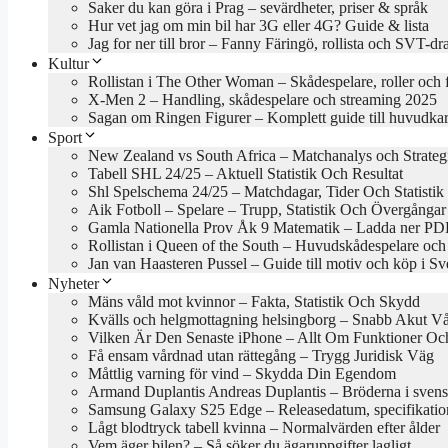
Saker du kan göra i Prag – sevärdheter, priser & språk
Hur vet jag om min bil har 3G eller 4G? Guide & lista
Jag for ner till bror – Fanny Färingö, rollista och SVT-d
Kultur
Rollistan i The Other Woman – Skådespelare, roller och 
X-Men 2 – Handling, skådespelare och streaming 2025
Sagan om Ringen Figurer – Komplett guide till huvudkar
Sport
New Zealand vs South Africa – Matchanalys och Strateg
Tabell SHL 24/25 – Aktuell Statistik Och Resultat
Shl Spelschema 24/25 – Matchdagar, Tider Och Statistik
Aik Fotboll – Spelare – Trupp, Statistik Och Övergångar
Gamla Nationella Prov Åk 9 Matematik – Ladda ner PDF
Rollistan i Queen of the South – Huvudskådespelare och
Jan van Haasteren Pussel – Guide till motiv och köp i Sv
Nyheter
Mäns våld mot kvinnor – Fakta, Statistik Och Skydd
Kvälls och helgmottagning helsingborg – Snabb Akut V
Vilken Är Den Senaste iPhone – Allt Om Funktioner Och
Få ensam vårdnad utan rättegång – Trygg Juridisk Väg
Måttlig varning för vind – Skydda Din Egendom
Armand Duplantis Andreas Duplantis – Bröderna i svens
Samsung Galaxy S25 Edge – Releasedatum, specifikation
Lågt blodtryck tabell kvinna – Normalvärden efter ålder
Vem äger bilen? – Så söker du ägaruppgifter lagligt