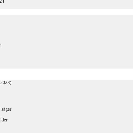
024
a
(2023)
e säger
ider