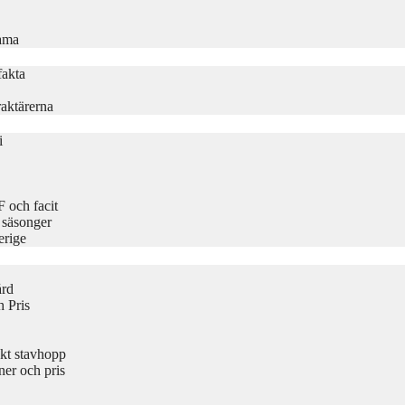
rama
fakta
aktärerna
i
 och facit
 säsonger
erige
ård
 Pris
kt stavhopp
er och pris