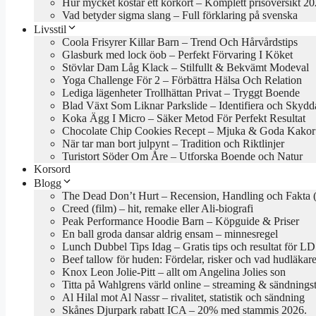
Hur mycket kostar ett körkort – Komplett prisöversikt 2
Vad betyder sigma slang – Full förklaring på svenska
Livsstil
Coola Frisyrer Killar Barn – Trend Och Hårvårdstips
Glasburk med lock öob – Perfekt Förvaring I Köket
Stövlar Dam Låg Klack – Stilfullt & Bekvämt Modeval
Yoga Challenge För 2 – Förbättra Hälsa Och Relation
Lediga lägenheter Trollhättan Privat – Tryggt Boende
Blad Växt Som Liknar Parkslide – Identifiera och Skydd
Koka Ägg I Micro – Säker Metod För Perfekt Resultat
Chocolate Chip Cookies Recept – Mjuka & Goda Kakor
När tar man bort julpynt – Tradition och Riktlinjer
Turistort Söder Om Åre – Utforska Boende och Natur
Korsord
Blogg
The Dead Don’t Hurt – Recension, Handling och Fakta 
Creed (film) – hit, remake eller Ali-biografi
Peak Performance Hoodie Barn – Köpguide & Priser
En ball groda dansar aldrig ensam – minnesregel
Lunch Dubbel Tips Idag – Gratis tips och resultat för LD
Beef tallow för huden: Fördelar, risker och vad hudläkar
Knox Leon Jolie-Pitt – allt om Angelina Jolies son
Titta på Wahlgrens värld online – streaming & sändningst
Al Hilal mot Al Nassr – rivalitet, statistik och sändning
Skånes Djurpark rabatt ICA – 20% med stammis 2026.