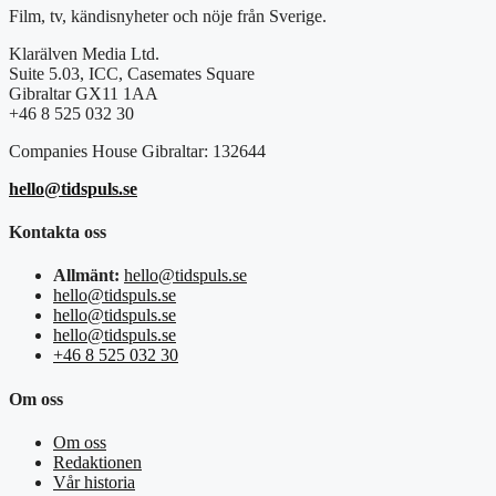
Film, tv, kändisnyheter och nöje från Sverige.
Klarälven Media Ltd.
Suite 5.03, ICC, Casemates Square
Gibraltar GX11 1AA
+46 8 525 032 30
Companies House Gibraltar: 132644
hello@tidspuls.se
Kontakta oss
Allmänt:
hello@tidspuls.se
hello@tidspuls.se
hello@tidspuls.se
hello@tidspuls.se
+46 8 525 032 30
Om oss
Om oss
Redaktionen
Vår historia