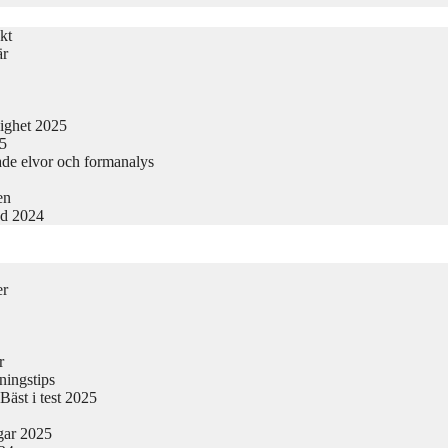
kt
är
lighet 2025
25
ade elvor och formanalys
en
nd 2024
er
r
ningstips
äst i test 2025
gar 2025