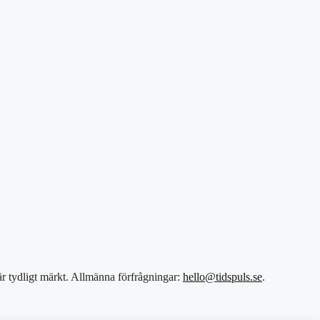
 är tydligt märkt. Allmänna förfrågningar:
hello@tidspuls.se
.