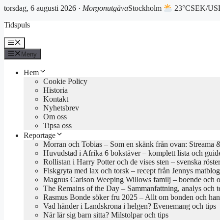
torsdag, 6 augusti 2026 ·
Morgonutgåva
Stockholm
23°C
SEK/USD
Hoppa
Tidspuls
till
innehåll
Meny
Meny
Hem
Cookie Policy
Historia
Kontakt
Nyhetsbrev
Om oss
Tipsa oss
Reportage
Morran och Tobias – Som en skänk från ovan: Streama & 
Huvudstad i Afrika 6 bokstäver – komplett lista och guid
Rollistan i Harry Potter och de vises sten – svenska röste
Fiskgryta med lax och torsk – recept från Jennys matblo
Magnus Carlson Weeping Willows familj – boende och o
The Remains of the Day – Sammanfattning, analys och 
Rasmus Bonde söker fru 2025 – Allt om bonden och han
Vad händer i Landskrona i helgen? Evenemang och tips
När lär sig barn sitta? Milstolpar och tips