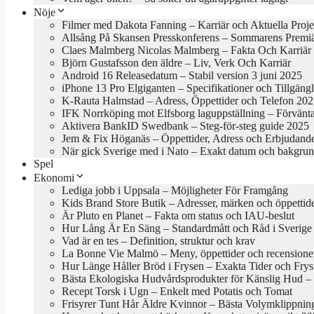
Nöje
Filmer med Dakota Fanning – Karriär och Aktuella Proje
Allsång På Skansen Presskonferens – Sommarens Premi
Claes Malmberg Nicolas Malmberg – Fakta Och Karriär
Björn Gustafsson den äldre – Liv, Verk Och Karriär
Android 16 Releasedatum – Stabil version 3 juni 2025
iPhone 13 Pro Elgiganten – Specifikationer och Tillgäng
K-Rauta Halmstad – Adress, Öppettider och Telefon 20
IFK Norrköping mot Elfsborg laguppställning – Förvänt
Aktivera BankID Swedbank – Steg-för-steg guide 2025
Jem & Fix Höganäs – Öppettider, Adress och Erbjudand
När gick Sverige med i Nato – Exakt datum och bakgru
Spel
Ekonomi
Lediga jobb i Uppsala – Möjligheter För Framgång
Kids Brand Store Butik – Adresser, märken och öppettid
Är Pluto en Planet – Fakta om status och IAU-beslut
Hur Lång Är En Säng – Standardmått och Råd i Sverige
Vad är en tes – Definition, struktur och krav
La Bonne Vie Malmö – Meny, öppettider och recensione
Hur Länge Håller Bröd i Frysen – Exakta Tider och Frys
Bästa Ekologiska Hudvårdsprodukter för Känslig Hud – B
Recept Torsk i Ugn – Enkelt med Potatis och Tomat
Frisyrer Tunt Hår Äldre Kvinnor – Bästa Volymklippnin