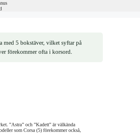
snus
d
ra med 5 bokstäver, vilket syftar på
er förekommer ofta i korsord.
ärket. ”Astra” och ”Kadett” är välkända
modeller som Corsa (5) förekommer också,