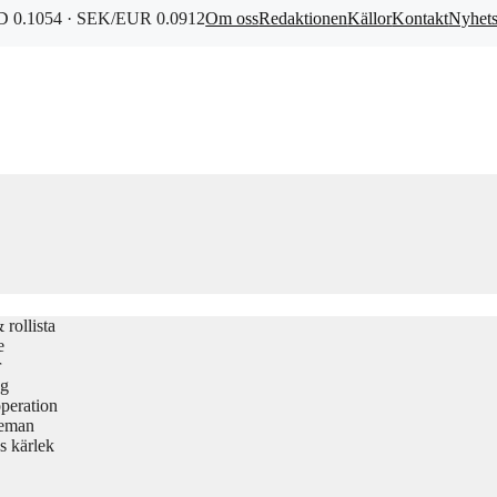
 0.1054 · SEK/EUR 0.0912
Om oss
Redaktionen
Källor
Kontakt
Nyhet
rollista
e
r
gg
peration
teman
s kärlek