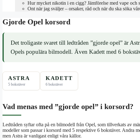
Hur mycket nikotin i en cigg? Jämförelse med vape och 
Ont när jag sväljer – orsaker, råd och när du ska söka vår
Gjorde Opel korsord
Det troligaste svaret till ledtråden ”gjorde opel” är Ast
Opels populära bilmodell. Även Kadett med 6 bokstäv
ASTRA
KADETT
5 bokstäver
6 bokstäver
Vad menas med ”gjorde opel” i korsord?
Ledtråden syftar ofta på en bilmodell från Opel, som tillverkats av m
modeller som passar i korsord med 5 respektive 6 bokstäver. Andra 
men Astra är vanligast enligt våra källor.