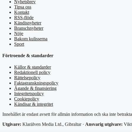
Nyhetsbrev
Tipsa oss
Kontakt
RSS-flöde
Kändisnyheter
Branschnyheter
Nöje
Bakom kulisserna
Sport
Förtroende & standarder
Källor & standarder
Redaktionell policy
Rättelsepolicy
Faktagranskningspolicy
Ägande & finansiering
Integritetspolicy
Cookiepolicy
Kändisar & integritet
Innehållet är endast avsett för allmän information och ska inte betrakt
Utgivare:
Klarälven Media Ltd., Gibraltar ·
Ansvarig utgivare:
Vikt