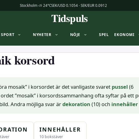
Stockholm ⛅ 24°C
SEK/USD 0.1054 · SEK/EUR 0.0912
Tidspuls
SPORT
NYHETER
NÖJE
SPEL
EKONOMI
ik korsord
öra mosaik” i korsordet är det vanligaste svaret
pussel
(6
 ordet ”mosaik” i korsordssammanhang ofta syftar på ett p
bild. Andra möjliga svar är
dekoration
(10) och
innehåller
ORATION
INNEHÅLLER
täver
10 bokstäver