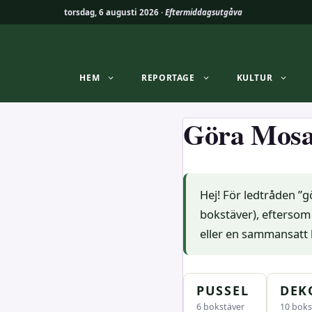
torsdag, 6 augusti 2026 ·
Eftermiddagsutgåva
Hoppa
till
innehåll
HEM
REPORTAGE
KULTUR
Göra Mosa
Hej! För ledtråden ”g
bokstäver), eftersom
eller en sammansatt 
PUSSEL
DEK
6 bokstäver
10 boks