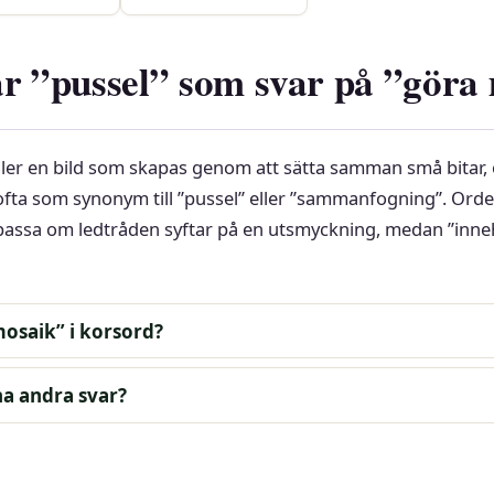
ar ”pussel” som svar på ”göra
ller en bild som skapas genom att sätta samman små bitar, 
fta som synonym till ”pussel” eller ”sammanfogning”. Orde
passa om ledtråden syftar på en utsmyckning, medan ”inneh
osaik” i korsord?
a andra svar?