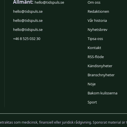
Allmänt:
hello@tidspuls.se
Om oss
hello@tidspuls.se
Redaktionen
hello@tidspuls.se
Vår historia
hello@tidspuls.se
Nyhetsbrev
+46 8 525 032 30
Tipsa oss
Kontakt
RSS-flöde
Kändisnyheter
Branschnyheter
Nöje
Bakom kulisserna
Sport
etraktas som medicinsk, finansiell eller juridisk rådgivning. Sponsrat material är