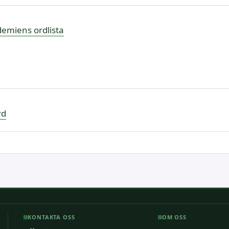
emiens ordlista
rd
KONTAKTA OSS
OM OSS