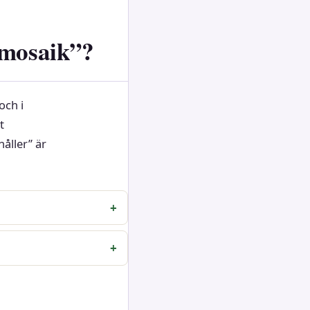
 mosaik”?
och i
t
åller” är