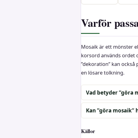
Varför pass
Mosaik är ett mönster e
korsord används ordet o
”dekoration” kan också 
en lösare tolkning.
Vad betyder ”göra m
Kan ”göra mosaik” h
Källor