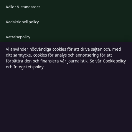
Källor & standarder
Redaktionell policy
Rättelsepolicy
Vi använder nödvändiga cookies för att driva sajten och, med
Faktagranskningspolicy
ditt samtycke, cookies för analys och annonsering för att
förbättra den och finansiera vår journalistik. Se vår
Cookiepolicy
Ägande & finansiering
och
Integritetspolicy
.
Integritetspolicy
Cookiepolicy
Kändisar & integritet