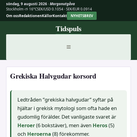
söndag, 9 augusti 2026 ·
Morgonutgåva
Stockholm ⛅ 16°C
SEK/USD 0.1054 · SEK/EUR 0.0914
Om oss
Redaktionen
Källor
Kontakt
NYHETSBREV
Hoppa
Tidspuls
till
innehåll
MENY
Grekiska Halvgudar korsord
Ledtråden ”grekiska halvgudar” syftar på
hjältar i grekisk mytologi som ofta hade en
gudomlig förälder. Det vanligaste svaret är
Heroer
(6 bokstäver), men även
Heros
(5)
och
Heroerna
(8) förekommer.