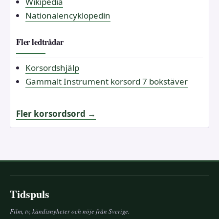
Wikipedia
Nationalencyklopedin
Fler ledtrådar
Korsordshjälp
Gammalt Instrument korsord 7 bokstäver
Fler korsordsord →
Tidspuls
Film, tv, kändisnyheter och nöje från Sverige.