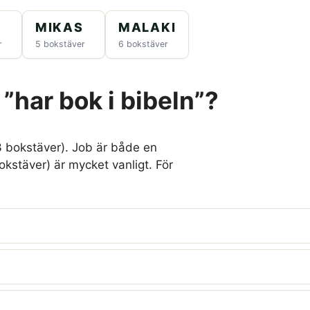
MIKAS
MALAKI
r
5 bokstäver
6 bokstäver
 ”har bok i bibeln”?
3 bokstäver). Job är både en
kstäver) är mycket vanligt. För