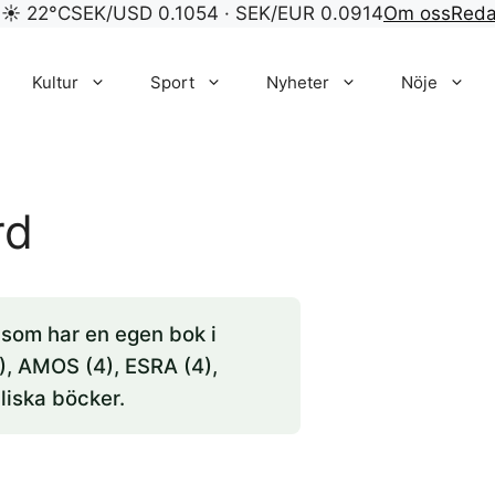
 ☀ 22°C
SEK/USD 0.1054 · SEK/EUR 0.0914
Om oss
Reda
Kultur
Sport
Nyheter
Nöje
rd
 som har en egen bok i
), AMOS (4), ESRA (4),
liska böcker.