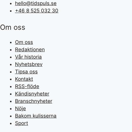
hello@tidspuls.se
+46 8 525 032 30
Om oss
Om oss
Redaktionen
Vår historia
Nyhetsbrev
Tipsa oss
Kontakt
RSS-flöde
Kändisnyheter
Branschnyheter
Nöje
Bakom kulisserna
Sport