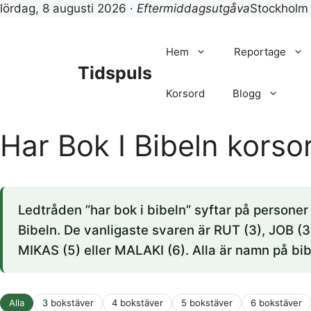
lördag, 8 augusti 2026 ·
Eftermiddagsutgåva
Stockholm
Hoppa
till
Hem
Reportage
innehåll
Tidspuls
Korsord
Blogg
Har Bok I Bibeln korso
Ledtråden ”har bok i bibeln” syftar på personer
Bibeln. De vanligaste svaren är RUT (3), JOB (3
MIKAS (5) eller MALAKI (6). Alla är namn på bib
Alla
3 bokstäver
4 bokstäver
5 bokstäver
6 bokstäver