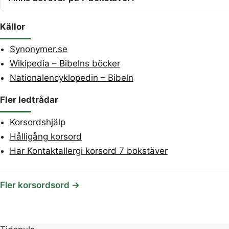
Källor
Synonymer.se
Wikipedia – Bibelns böcker
Nationalencyklopedin – Bibeln
Fler ledtrådar
Korsordshjälp
Hålligång korsord
Har Kontaktallergi korsord 7 bokstäver
Fler korsordsord →