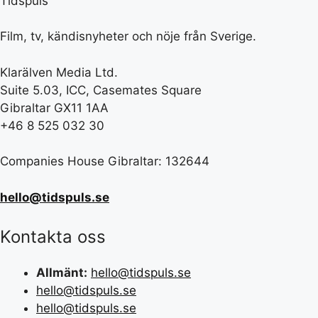
Tidspuls
Film, tv, kändisnyheter och nöje från Sverige.
Klarälven Media Ltd.
Suite 5.03, ICC, Casemates Square
Gibraltar GX11 1AA
+46 8 525 032 30
Companies House Gibraltar: 132644
hello@tidspuls.se
Kontakta oss
Allmänt:
hello@tidspuls.se
hello@tidspuls.se
hello@tidspuls.se