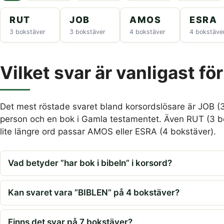
RUT
JOB
AMOS
ESRA
3 bokstäver
3 bokstäver
4 bokstäver
4 bokstäve
Vilket svar är vanligast för
Det mest röstade svaret bland korsordslösare är JOB (
person och en bok i Gamla testamentet. Även RUT (3 bo
lite längre ord passar AMOS eller ESRA (4 bokstäver).
Vad betyder ”har bok i bibeln” i korsord?
Kan svaret vara ”BIBLEN” på 4 bokstäver?
Finns det svar på 7 bokstäver?