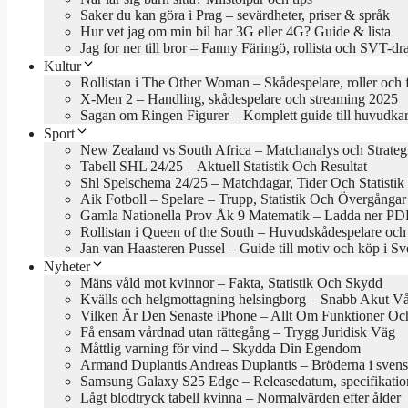
Saker du kan göra i Prag – sevärdheter, priser & språk
Hur vet jag om min bil har 3G eller 4G? Guide & lista
Jag for ner till bror – Fanny Färingö, rollista och SVT-d
Kultur
Rollistan i The Other Woman – Skådespelare, roller och 
X-Men 2 – Handling, skådespelare och streaming 2025
Sagan om Ringen Figurer – Komplett guide till huvudkar
Sport
New Zealand vs South Africa – Matchanalys och Strateg
Tabell SHL 24/25 – Aktuell Statistik Och Resultat
Shl Spelschema 24/25 – Matchdagar, Tider Och Statistik
Aik Fotboll – Spelare – Trupp, Statistik Och Övergångar
Gamla Nationella Prov Åk 9 Matematik – Ladda ner PDF
Rollistan i Queen of the South – Huvudskådespelare och
Jan van Haasteren Pussel – Guide till motiv och köp i Sv
Nyheter
Mäns våld mot kvinnor – Fakta, Statistik Och Skydd
Kvälls och helgmottagning helsingborg – Snabb Akut V
Vilken Är Den Senaste iPhone – Allt Om Funktioner Och
Få ensam vårdnad utan rättegång – Trygg Juridisk Väg
Måttlig varning för vind – Skydda Din Egendom
Armand Duplantis Andreas Duplantis – Bröderna i svens
Samsung Galaxy S25 Edge – Releasedatum, specifikation
Lågt blodtryck tabell kvinna – Normalvärden efter ålder