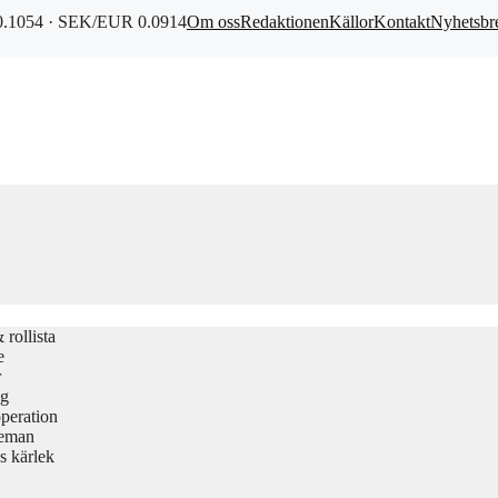
.1054 · SEK/EUR 0.0914
Om oss
Redaktionen
Källor
Kontakt
Nyhetsbr
rollista
e
r
gg
peration
teman
s kärlek