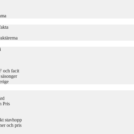
rama
fakta
aktärerna
i
 och facit
 säsonger
erige
ård
 Pris
kt stavhopp
er och pris