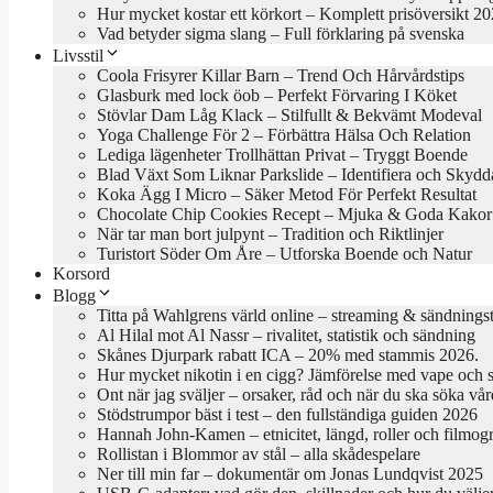
Hur mycket kostar ett körkort – Komplett prisöversikt 2
Vad betyder sigma slang – Full förklaring på svenska
Livsstil
Coola Frisyrer Killar Barn – Trend Och Hårvårdstips
Glasburk med lock öob – Perfekt Förvaring I Köket
Stövlar Dam Låg Klack – Stilfullt & Bekvämt Modeval
Yoga Challenge För 2 – Förbättra Hälsa Och Relation
Lediga lägenheter Trollhättan Privat – Tryggt Boende
Blad Växt Som Liknar Parkslide – Identifiera och Skydd
Koka Ägg I Micro – Säker Metod För Perfekt Resultat
Chocolate Chip Cookies Recept – Mjuka & Goda Kakor
När tar man bort julpynt – Tradition och Riktlinjer
Turistort Söder Om Åre – Utforska Boende och Natur
Korsord
Blogg
Titta på Wahlgrens värld online – streaming & sändningst
Al Hilal mot Al Nassr – rivalitet, statistik och sändning
Skånes Djurpark rabatt ICA – 20% med stammis 2026.
Hur mycket nikotin i en cigg? Jämförelse med vape och 
Ont när jag sväljer – orsaker, råd och när du ska söka vår
Stödstrumpor bäst i test – den fullständiga guiden 2026
Hannah John-Kamen – etnicitet, längd, roller och filmogr
Rollistan i Blommor av stål – alla skådespelare
Ner till min far – dokumentär om Jonas Lundqvist 2025