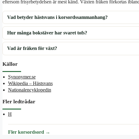
eftersom frisyrbetydelsen är mest känd. Växten fräken förkortas ibla
Vad betyder hästsvans i korsordssammanhang?
Hur många bokstäver har svaret tofs?
Vad är fräken för växt?
Källor
Synonymer.se
Wikipedia – Hästsvans
Nationalencyklopedin
Fler ledtrådar
H
Fler korsordsord →