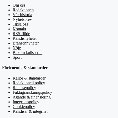
Om oss
Redaktionen
Vår historia
Nyhetsbrev
Tipsa oss
Kontakt
RSS-flöde
Kändisnyheter
Branschnyheter
Nöje
Bakom kulisserna
Sport
Förtroende & standarder
Källor & standarder
Redaktionell policy
Rättelsepolicy
Faktagranskningspolicy
Ägande & finansiering
Integritetspolicy
Cookiepolicy
Kändisar & integritet