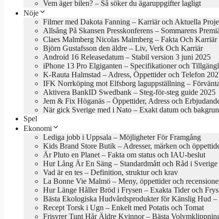
Vem äger bilen? – Så söker du ägaruppgifter lagligt
Nöje
Filmer med Dakota Fanning – Karriär och Aktuella Proje
Allsång På Skansen Presskonferens – Sommarens Premi
Claes Malmberg Nicolas Malmberg – Fakta Och Karriär
Björn Gustafsson den äldre – Liv, Verk Och Karriär
Android 16 Releasedatum – Stabil version 3 juni 2025
iPhone 13 Pro Elgiganten – Specifikationer och Tillgäng
K-Rauta Halmstad – Adress, Öppettider och Telefon 20
IFK Norrköping mot Elfsborg laguppställning – Förvänt
Aktivera BankID Swedbank – Steg-för-steg guide 2025
Jem & Fix Höganäs – Öppettider, Adress och Erbjudand
När gick Sverige med i Nato – Exakt datum och bakgru
Spel
Ekonomi
Lediga jobb i Uppsala – Möjligheter För Framgång
Kids Brand Store Butik – Adresser, märken och öppettid
Är Pluto en Planet – Fakta om status och IAU-beslut
Hur Lång Är En Säng – Standardmått och Råd i Sverige
Vad är en tes – Definition, struktur och krav
La Bonne Vie Malmö – Meny, öppettider och recensione
Hur Länge Håller Bröd i Frysen – Exakta Tider och Frys
Bästa Ekologiska Hudvårdsprodukter för Känslig Hud – B
Recept Torsk i Ugn – Enkelt med Potatis och Tomat
Frisyrer Tunt Hår Äldre Kvinnor – Bästa Volymklippnin