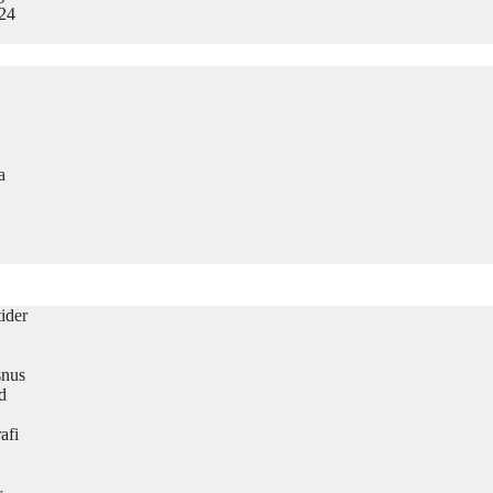
024
a
ider
snus
d
afi