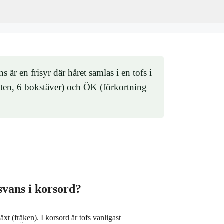
r
är en frisyr där håret samlas i en tofs i
en, 6 bokstäver) och ÖK (förkortning
tsvans i korsord?
äxt (fräken). I korsord är tofs vanligast