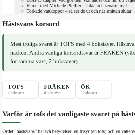
USB-C-adapter: vad gör den, skillnader och hur du välje
Filmer med Michelle Pfeiffer – fakta och senaste nytt
Torkade vattkoppor – så ser de ut och när smittan slutar
Hästsvans korsord
Mest troliga svaret är TOFS med 4 bokstäver. Hästsvans 
nacken. Andra vanliga korsordssvar är FRÄKEN (växt
för samma växt, 2 bokstäver).
TOFS
FRÄKEN
ÖK
4 bokstäver
6 bokstäver
2 bokstäver
Varför är tofs det vanligaste svaret på häs
Ordet ”hästsvans” har två betydelser: en frisyr (en tofs) och en vattenv