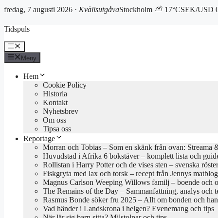
fredag, 7 augusti 2026 ·
Kvällsutgåva
Stockholm ⛅ 17°C
SEK/USD 0
Hoppa
Tidspuls
till
innehåll
Meny
Meny
Hem
Cookie Policy
Historia
Kontakt
Nyhetsbrev
Om oss
Tipsa oss
Reportage
Morran och Tobias – Som en skänk från ovan: Streama & 
Huvudstad i Afrika 6 bokstäver – komplett lista och guid
Rollistan i Harry Potter och de vises sten – svenska röste
Fiskgryta med lax och torsk – recept från Jennys matblo
Magnus Carlson Weeping Willows familj – boende och o
The Remains of the Day – Sammanfattning, analys och 
Rasmus Bonde söker fru 2025 – Allt om bonden och han
Vad händer i Landskrona i helgen? Evenemang och tips
När lär sig barn sitta? Milstolpar och tips