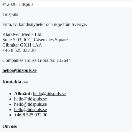
© 2026 Tidspuls
Tidspuls
Film, tv, kändisnyheter och nöje från Sverige.
Klarälven Media Ltd.
Suite 5.03, ICC, Casemates Square
Gibraltar GX11 1AA
+46 8 525 032 30
Companies House Gibraltar: 132644
hello@tidspuls.se
Kontakta oss
Allmänt:
hello@tidspuls.se
hello@tidspuls.se
hello@tidspuls.se
hello@tidspuls.se
+46 8 525 032 30
Om oss