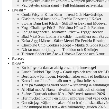
Hur mycket kostar ett körkort – Komplett prisöversikt 2
Vad betyder sigma slang – Full förklaring på svenska
Livsstil
Coola Frisyrer Killar Barn – Trend Och Hårvårdstips
Glasburk med lock öob – Perfekt Förvaring I Köket
Stövlar Dam Låg Klack – Stilfullt & Bekvämt Modeval
Yoga Challenge För 2 – Förbättra Hälsa Och Relation
Lediga lägenheter Trollhättan Privat – Tryggt Boende
Blad Växt Som Liknar Parkslide – Identifiera och Skydd
Koka Ägg I Micro – Säker Metod För Perfekt Resultat
Chocolate Chip Cookies Recept – Mjuka & Goda Kakor
När tar man bort julpynt – Tradition och Riktlinjer
Turistort Söder Om Åre – Utforska Boende och Natur
Korsord
Blogg
En ball groda dansar aldrig ensam – minnesregel
Lunch Dubbel Tips Idag – Gratis tips och resultat för LD
Beef tallow för huden: Fördelar, risker och vad hudläkar
Knox Leon Jolie-Pitt – allt om Angelina Jolies son
Titta på Wahlgrens värld online – streaming & sändningst
Al Hilal mot Al Nassr – rivalitet, statistik och sändning
Skånes Djurpark rabatt ICA – 20% med stammis 2026.
Hur mycket nikotin i en cigg? Jämförelse med vape och 
Ont när jag sväljer – orsaker, råd och när du ska söka vår
Stödstrumpor bäst i test – den fullständiga guiden 2026