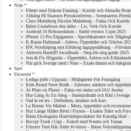
Nöje
Filmer med Dakota Fanning – Karriär och Aktuella Proje
Allsång På Skansen Presskonferens – Sommarens Premi
Claes Malmberg Nicolas Malmberg – Fakta Och Karriär
Björn Gustafsson den äldre – Liv, Verk Och Karriär
Android 16 Releasedatum – Stabil version 3 juni 2025
iPhone 13 Pro Elgiganten – Specifikationer och Tillgäng
K-Rauta Halmstad – Adress, Öppettider och Telefon 20
IFK Norrköping mot Elfsborg laguppställning – Förvänt
Aktivera BankID Swedbank – Steg-för-steg guide 2025
Jem & Fix Höganäs – Öppettider, Adress och Erbjudand
När gick Sverige med i Nato – Exakt datum och bakgru
Spel
Ekonomi
Lediga jobb i Uppsala – Möjligheter För Framgång
Kids Brand Store Butik – Adresser, märken och öppettid
Är Pluto en Planet – Fakta om status och IAU-beslut
Hur Lång Är En Säng – Standardmått och Råd i Sverige
Vad är en tes – Definition, struktur och krav
La Bonne Vie Malmö – Meny, öppettider och recensione
Hur Länge Håller Bröd i Frysen – Exakta Tider och Frys
Bästa Ekologiska Hudvårdsprodukter för Känslig Hud – B
Recept Torsk i Ugn – Enkelt med Potatis och Tomat
Frisyrer Tunt Hår Äldre Kvinnor – Bästa Volymklippnin