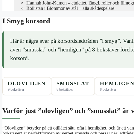
Hannah John-Kamen – etnicitet, längd, roller och filmogr
Rollistan i Blommor av stål – alla skådespelare
I Smyg korsord
Här är några svar på korsordsledtråden ”i smyg”. Vanl
även ”smusslat” och ”hemligen” på 8 bokstäver föreko
korsord.
OLOVLIGEN
SMUSSLAT
HEMLIGE
9 bokstäver
8 bokstäver
8 bokstäver
Varför just ”olovligen” och ”smusslat” är 
”Olovligen” betyder på ett otillåtet sätt, ofta i hemlighet, och är ett v
bokstäver) är perfektformen av verbet smussla och passar när ledtråde