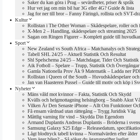
Saker du kan göra i Prag – sevärdheter, priser & språk
Hur vet jag om min bil har 3G eller 4G? Guide & lista
Jag for ner till bror – Fanny Färingö, rollista och SVT-d
Kultur
Rollistan i The Other Woman – Skådespelare, roller och 
X-Men 2 – Handling, skådespelare och streaming 2025
Sagan om Ringen Figurer – Komplett guide till huvudkar
Sport
New Zealand vs South Africa – Matchanalys och Strateg
Tabell SHL 24/25 – Aktuell Statistik Och Resultat
Shl Spelschema 24/25 – Matchdagar, Tider Och Statistik
Aik Fotboll – Spelare – Trupp, Statistik Och Övergångar
Gamla Nationella Prov Åk 9 Matematik – Ladda ner PDF
Rollistan i Queen of the South – Huvudskådespelare och
Jan van Haasteren Pussel – Guide till motiv och köp i Sv
Nyheter
Mäns våld mot kvinnor – Fakta, Statistik Och Skydd
Kvälls och helgmottagning helsingborg – Snabb Akut V
Vilken Är Den Senaste iPhone – Allt Om Funktioner Och
Få ensam vårdnad utan rättegång – Trygg Juridisk Väg
Måttlig varning för vind – Skydda Din Egendom
Armand Duplantis Andreas Duplantis – Bröderna i svens
Samsung Galaxy S25 Edge – Releasedatum, specifikation
Lågt blodtryck tabell kvinna – Normalvärden efter ålder
Vem äger bilen? – Så söker du ägaruppgifter lagligt