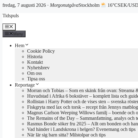
fredag, 7 augusti 2026 ·
Morgonutgåva
Stockholm
16°C
SEK/USD 
Hoppa
Tidspuls
till
innehåll
Meny
Meny
Hem
Cookie Policy
Historia
Kontakt
Nyhetsbrev
Om oss
Tipsa oss
Reportage
Morran och Tobias – Som en skänk från ovan: Streama & 
Huvudstad i Afrika 6 bokstäver – komplett lista och guid
Rollistan i Harry Potter och de vises sten – svenska röste
Fiskgryta med lax och torsk – recept från Jennys matblo
Magnus Carlson Weeping Willows familj – boende och o
The Remains of the Day – Sammanfattning, analys och 
Rasmus Bonde söker fru 2025 – Allt om bonden och han
Vad händer i Landskrona i helgen? Evenemang och tips
När lär sig barn sitta? Milstolpar och tips