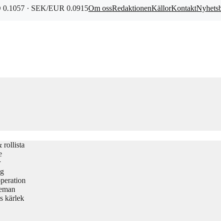
0.1057 · SEK/EUR 0.0915
Om oss
Redaktionen
Källor
Kontakt
Nyhets
rollista
e
r
gg
peration
teman
s kärlek