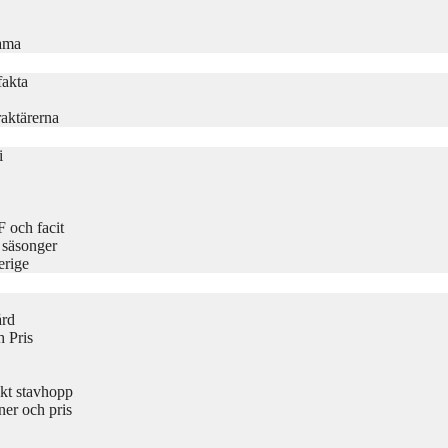
rama
fakta
aktärerna
i
 och facit
 säsonger
erige
ård
 Pris
kt stavhopp
er och pris