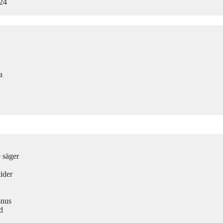
024
a
e säger
ider
snus
d