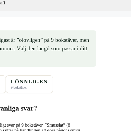
afi
igast är ”olovligen” på 9 bokstäver, men
mmer. Välj den längd som passar i ditt
N
LÖNNLIGEN
9 bokstäver
vanliga svar?
anligt svar på 9 bokstäver. ”Smusslat” (8
n syftar på handlingen att göra något i smyg.