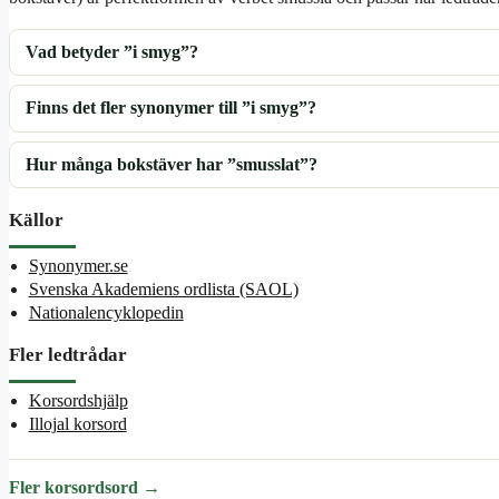
Vad betyder ”i smyg”?
Finns det fler synonymer till ”i smyg”?
Hur många bokstäver har ”smusslat”?
Källor
Synonymer.se
Svenska Akademiens ordlista (SAOL)
Nationalencyklopedin
Fler ledtrådar
Korsordshjälp
Illojal korsord
Fler korsordsord →