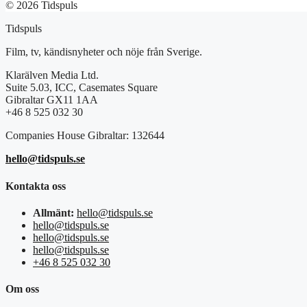
© 2026 Tidspuls
Tidspuls
Film, tv, kändisnyheter och nöje från Sverige.
Klarälven Media Ltd.
Suite 5.03, ICC, Casemates Square
Gibraltar GX11 1AA
+46 8 525 032 30
Companies House Gibraltar: 132644
hello@tidspuls.se
Kontakta oss
Allmänt:
hello@tidspuls.se
hello@tidspuls.se
hello@tidspuls.se
hello@tidspuls.se
+46 8 525 032 30
Om oss