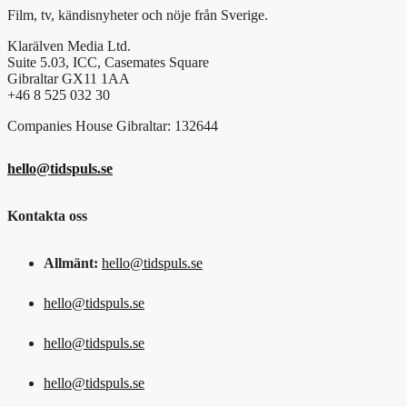
Film, tv, kändisnyheter och nöje från Sverige.
Klarälven Media Ltd.
Suite 5.03, ICC, Casemates Square
Gibraltar GX11 1AA
+46 8 525 032 30
Companies House Gibraltar: 132644
hello@tidspuls.se
Kontakta oss
Allmänt:
hello@tidspuls.se
hello@tidspuls.se
hello@tidspuls.se
hello@tidspuls.se