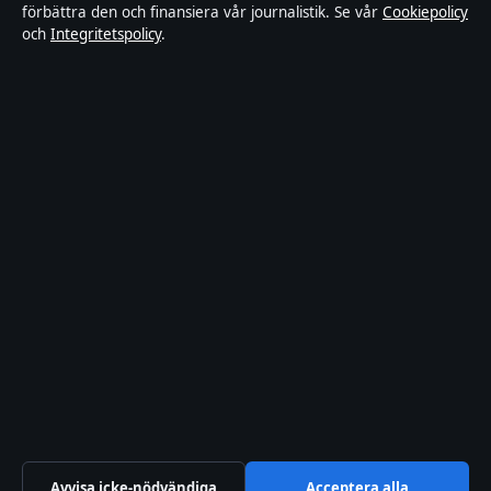
förbättra den och finansiera vår journalistik. Se vår
Cookiepolicy
och
Integritetspolicy
.
Integritetspolicy
Cookiepolicy
Kändisar & integritet
Innehållet är endast avsett för allmän information och ska inte
betraktas som medicinsk, finansiell eller juridisk rådgivning.
Sponsrat material är tydligt märkt. Allmänna förfrågningar:
hello@tidspuls.se
.
Utgivare:
Klarälven Media Ltd., Gibraltar ·
Ansvarig utgivare:
Viktor Sandell, Chefredaktör · Companies House Gibraltar 132644
© 2026 Tidspuls.se · Klarälven Media Ltd. ·
WorldRSS
·
Så verifierar vi vår rapportering
Avvisa icke-nödvändiga
Acceptera alla