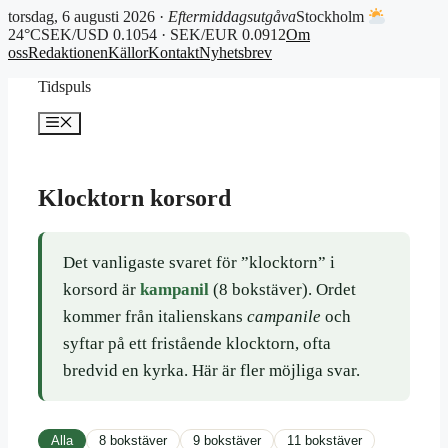
torsdag, 6 augusti 2026 ·
Eftermiddagsutgåva
Stockholm
24°C
SEK/USD 0.1054 · SEK/EUR 0.0912
Om
oss
Redaktionen
Källor
Kontakt
Nyhetsbrev
Hoppa
Tidspuls
till
innehåll
Meny
Klocktorn korsord
Det vanligaste svaret för ”klocktorn” i
korsord är
kampanil
(8 bokstäver). Ordet
kommer från italienskans
campanile
och
syftar på ett fristående klocktorn, ofta
bredvid en kyrka. Här är fler möjliga svar.
Alla
8 bokstäver
9 bokstäver
11 bokstäver