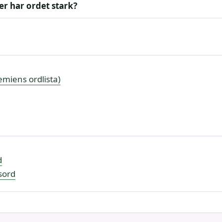
r har ordet stark?
miens ordlista)
d
sord