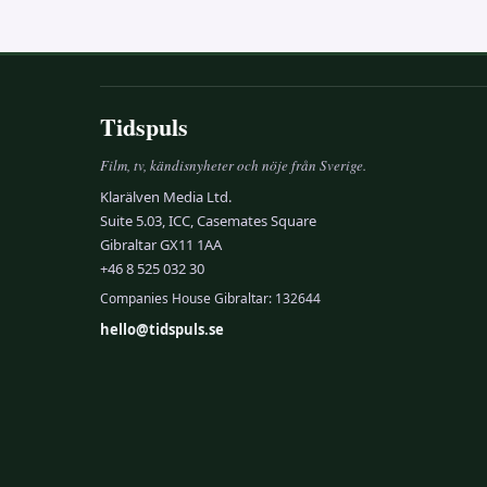
Tidspuls
Film, tv, kändisnyheter och nöje från Sverige.
Klarälven Media Ltd.
Suite 5.03, ICC, Casemates Square
Gibraltar GX11 1AA
+46 8 525 032 30
Companies House Gibraltar: 132644
hello@tidspuls.se