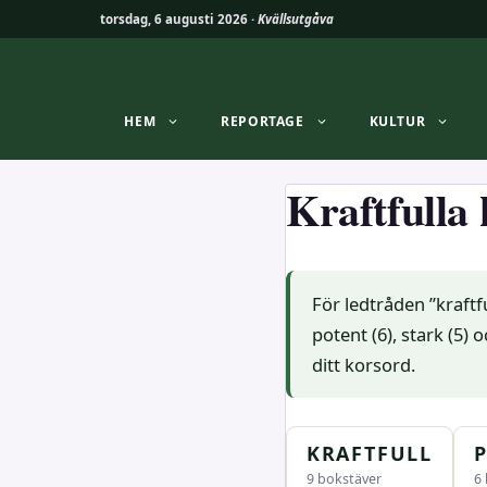
torsdag, 6 augusti 2026 ·
Kvällsutgåva
Hoppa
till
innehåll
HEM
REPORTAGE
KULTUR
Kraftfulla
För ledtråden ”kraftf
potent (6), stark (5)
ditt korsord.
KRAFTFULL
9 bokstäver
6