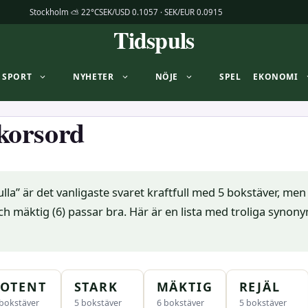
Stockholm ⛅ 22°C
SEK/USD 0.1057 · SEK/EUR 0.0915
Tidspuls
SPORT
NYHETER
NÖJE
SPEL
EKONOMI
 korsord
ulla” är det vanligaste svaret kraftfull med 5 bokstäver, men
 och mäktig (6) passar bra. Här är en lista med troliga synon
POTENT
STARK
MÄKTIG
REJÄL
 bokstäver
5 bokstäver
6 bokstäver
5 bokstäver