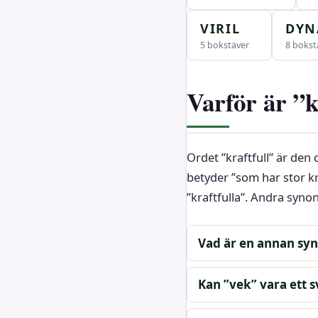
VIRIL
DYN
5 bokstäver
8 bokst
Varför är ”k
Ordet ”kraftfull” är den
betyder ”som har stor kra
”kraftfulla”. Andra sy
Vad är en annan syno
Kan ”vek” vara ett s