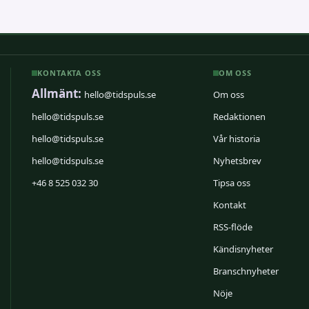
KONTAKTA OSS
OM OSS
Allmänt:
hello@tidspuls.se
Om oss
hello@tidspuls.se
Redaktionen
hello@tidspuls.se
Vår historia
hello@tidspuls.se
Nyhetsbrev
+46 8 525 032 30
Tipsa oss
Kontakt
RSS-flöde
Kändisnyheter
Branschnyheter
Nöje