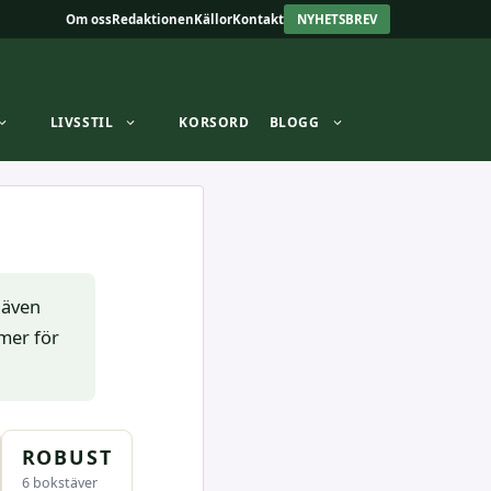
Om oss
Redaktionen
Källor
Kontakt
NYHETSBREV
LIVSSTIL
KORSORD
BLOGG
 även
ymer för
ROBUST
6 bokstäver