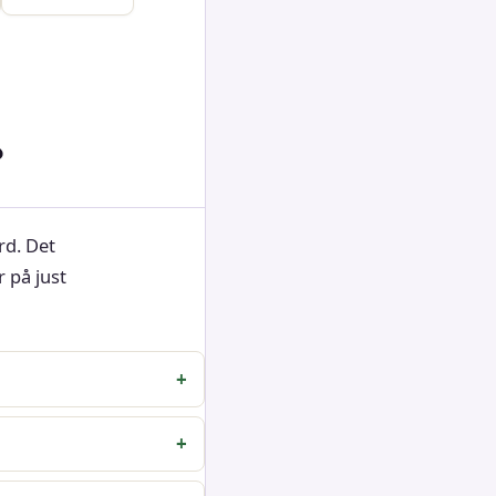
?
rd. Det
r på just