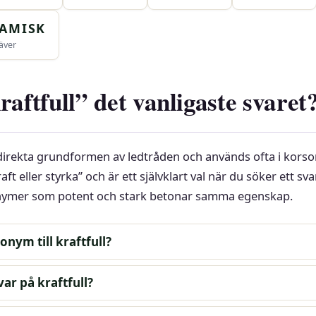
AMISK
äver
raftfull” det vanligaste svaret
 direkta grundformen av ledtråden och används ofta i korso
ft eller styrka” och är ett självklart val när du söker ett sva
nonymer som potent och stark betonar samma egenskap.
nym till kraftfull?
var på kraftfull?