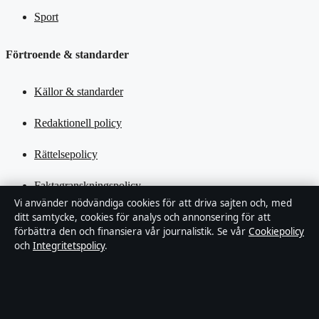
Sport
Förtroende & standarder
Källor & standarder
Redaktionell policy
Rättelsepolicy
Faktagranskningspolicy
Vi använder nödvändiga cookies för att driva sajten och, med
Ägande & finansiering
ditt samtycke, cookies för analys och annonsering för att
förbättra den och finansiera vår journalistik. Se vår
Cookiepolicy
och
Integritetspolicy
.
Integritetspolicy
Cookiepolicy
Kändisar & integritet