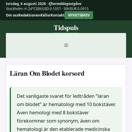
torsdag, 6 augusti 2026 ·
Eftermiddagsutgåva
Stockholm ⛅ 24°C
SEK/USD 0.1057 · SEK/EUR 0.0915
Om oss
Redaktionen
Källor
Kontakt
NYHETSBREV
Hoppa
Tidspuls
till
innehåll
MENY
Läran Om Blodet korsord
Det vanligaste svaret för ledtråden ”läran
om blodet” är hematologi med 10 bokstäver.
Även hemologi med 8 bokstäver
förekommer som synonym, även om
hematologi är den etablerade medicinska