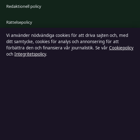
Redaktionell policy
Rättelsepolicy
Vi använder nödvändiga cookies för att driva sajten och, med
Faktagranskningspolicy
ditt samtycke, cookies för analys och annonsering för att
förbättra den och finansiera vår journalistik. Se vår
Cookiepolicy
Ägande & finansiering
och
Integritetspolicy
.
Integritetspolicy
Cookiepolicy
Kändisar & integritet
Innehållet är endast avsett för allmän information och ska inte betraktas
som medicinsk, finansiell eller juridisk rådgivning. Sponsrat material är