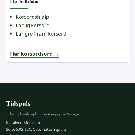
Fler ledtrådar
Korsordshjälp
Laglig korsord
Längre Fram korsord
Fler korsordsord →
Tidspuls
Film, tv, kändisnyheter och nöje från Sverige.
Klarälven Media Ltd.
Suite 5.03, ICC, Casemates Square