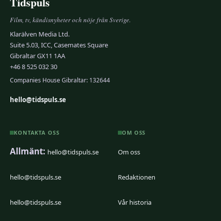
Tidspuls
Film, tv, kändisnyheter och nöje från Sverige.
Klarälven Media Ltd.
Suite 5.03, ICC, Casemates Square
Gibraltar GX11 1AA
+46 8 525 032 30
Companies House Gibraltar: 132644
hello@tidspuls.se
KONTAKTA OSS
OM OSS
Allmänt:
hello@tidspuls.se
Om oss
hello@tidspuls.se
Redaktionen
hello@tidspuls.se
Vår historia