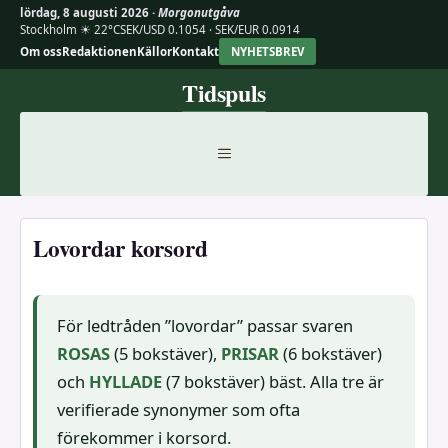
lördag, 8 augusti 2026 ·
Morgonutgåva
Stockholm ☀ 22°C
SEK/USD 0.1054 · SEK/EUR 0.0914
Om oss
Redaktionen
Källor
Kontakt
NYHETSBREV
Hoppa
Tidspuls
till
innehåll
MENY
Lovordar korsord
För ledtråden ”lovordar” passar svaren
ROSAS
(5 bokstäver),
PRISAR
(6 bokstäver)
och
HYLLADE
(7 bokstäver) bäst. Alla tre är
verifierade synonymer som ofta
förekommer i korsord.