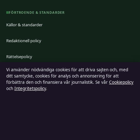
FÖRTROENDE & STANDARDER
Källor & standarder
Redaktionell policy
Rättelsepolicy
Vi använder nödvändiga cookies för att driva sajten och, med
Faktagranskningspolicy
ditt samtycke, cookies för analys och annonsering för att
förbättra den och finansiera vår journalistik. Se vår
Cookiepolicy
Ägande & finansiering
och
Integritetspolicy
.
Integritetspolicy
Cookiepolicy
Kändisar & integritet