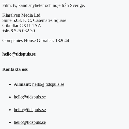
Film, tv, kändisnyheter och nöje från Sverige.
Klarälven Media Ltd.
Suite 5.03, ICC, Casemates Square
Gibraltar GX11 1AA
+46 8 525 032 30
Companies House Gibraltar: 132644
hello@tidspuls.se
Kontakta oss
Allmänt:
hello@tidspuls.se
hello@tidspuls.se
hello@tidspuls.se
hello@tidspuls.se