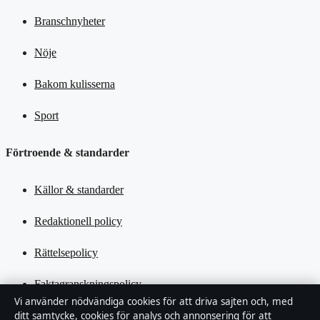
Branschnyheter
Nöje
Bakom kulisserna
Sport
Förtroende & standarder
Källor & standarder
Redaktionell policy
Rättelsepolicy
Faktagranskningspolicy
Vi använder nödvändiga cookies för att driva sajten och, med
ditt samtycke, cookies för analys och annonsering för att
Ägande & finansiering