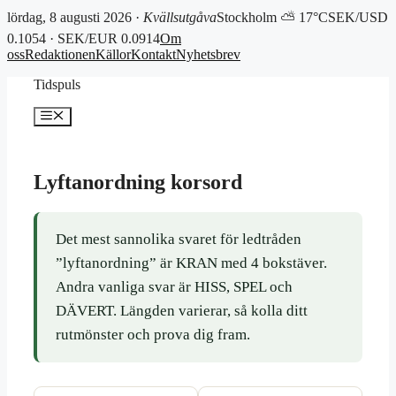
lördag, 8 augusti 2026 ·
Kvällsutgåva
Stockholm ⛅ 17°C
SEK/USD
0.1054 · SEK/EUR 0.0914
Om
oss
Redaktionen
Källor
Kontakt
Nyhetsbrev
Hoppa
Tidspuls
till
innehåll
Meny
Lyftanordning korsord
Det mest sannolika svaret för ledtråden
”lyftanordning” är KRAN med 4 bokstäver.
Andra vanliga svar är HISS, SPEL och
DÄVERT. Längden varierar, så kolla ditt
rutmönster och prova dig fram.