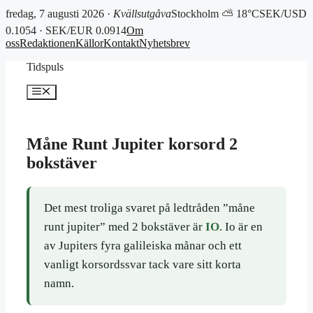
fredag, 7 augusti 2026 ·
Kvällsutgåva
Stockholm ⛅ 18°C
SEK/USD
0.1054 · SEK/EUR 0.0914
Om
oss
Redaktionen
Källor
Kontakt
Nyhetsbrev
Hoppa
Tidspuls
till
innehåll
Meny
Måne Runt Jupiter korsord 2
bokstäver
Det mest troliga svaret på ledtråden ”måne
runt jupiter” med 2 bokstäver är
IO
. Io är en
av Jupiters fyra galileiska månar och ett
vanligt korsordssvar tack vare sitt korta
namn.