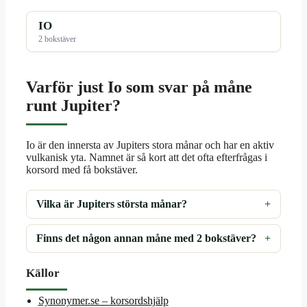
IO
2 bokstäver
Varför just Io som svar på måne
runt Jupiter?
Io är den innersta av Jupiters stora månar och har en aktiv
vulkanisk yta. Namnet är så kort att det ofta efterfrågas i
korsord med få bokstäver.
Vilka är Jupiters största månar?
Finns det någon annan måne med 2 bokstäver?
Källor
Synonymer.se – korsordshjälp