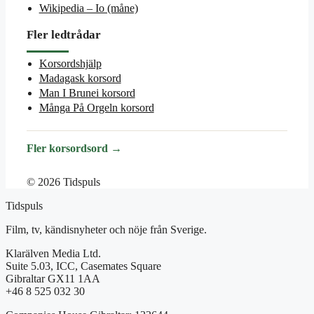
Wikipedia – Io (måne)
Fler ledtrådar
Korsordshjälp
Madagask korsord
Man I Brunei korsord
Många På Orgeln korsord
Fler korsordsord →
© 2026 Tidspuls
Tidspuls
Film, tv, kändisnyheter och nöje från Sverige.
Klarälven Media Ltd.
Suite 5.03, ICC, Casemates Square
Gibraltar GX11 1AA
+46 8 525 032 30