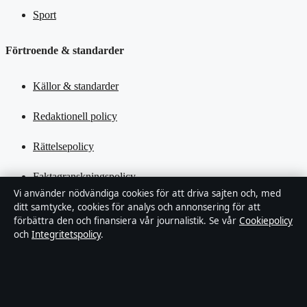
Sport
Förtroende & standarder
Källor & standarder
Redaktionell policy
Rättelsepolicy
Faktagranskningspolicy
Vi använder nödvändiga cookies för att driva sajten och, med
ditt samtycke, cookies för analys och annonsering för att
Ägande & finansiering
förbättra den och finansiera vår journalistik. Se vår
Cookiepolicy
och
Integritetspolicy
.
Integritetspolicy
Cookiepolicy
Kändisar & integritet