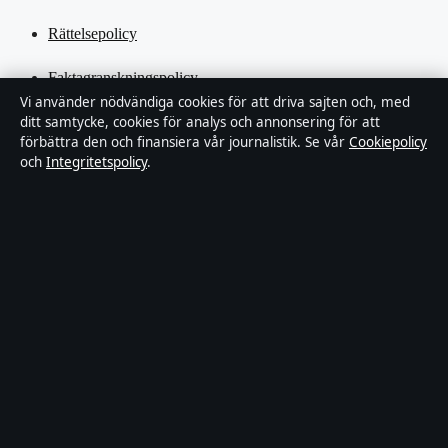
Rättelsepolicy
Faktagranskningspolicy
Vi använder nödvändiga cookies för att driva sajten och, med
ditt samtycke, cookies för analys och annonsering för att
Ägande & finansiering
förbättra den och finansiera vår journalistik. Se vår
Cookiepolicy
och
Integritetspolicy
.
Integritetspolicy
Cookiepolicy
Kändisar & integritet
Innehållet är endast avsett för allmän information och ska inte
betraktas som medicinsk, finansiell eller juridisk rådgivning.
Sponsrat material är tydligt märkt. Allmänna förfrågningar:
hello@tidspuls.se
.
Utgivare:
Klarälven Media Ltd., Gibraltar ·
Ansvarig utgivare:
Viktor Sandell, Chefredaktör · Companies House Gibraltar 132644