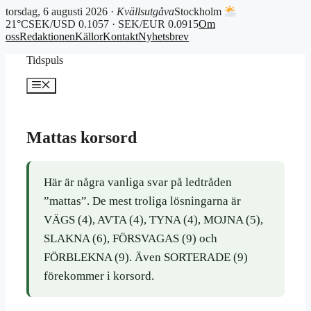
torsdag, 6 augusti 2026 ·
Kvällsutgåva
Stockholm
21°C
SEK/USD 0.1057 · SEK/EUR 0.0915
Om
oss
Redaktionen
Källor
Kontakt
Nyhetsbrev
Hoppa
Tidspuls
till
innehåll
Meny
Mattas korsord
Här är några vanliga svar på ledtråden
”mattas”. De mest troliga lösningarna är
VÄGS (4), AVTA (4), TYNA (4), MOJNA (5),
SLAKNA (6), FÖRSVAGAS (9) och
FÖRBLEKNA (9). Även SORTERADE (9)
förekommer i korsord.