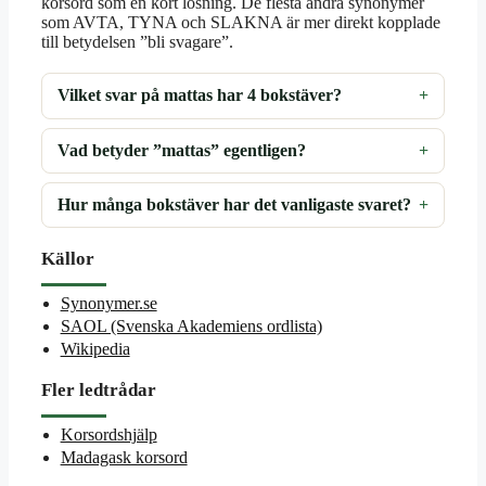
korsord som en kort lösning. De flesta andra synonymer
som AVTA, TYNA och SLAKNA är mer direkt kopplade
till betydelsen ”bli svagare”.
Vilket svar på mattas har 4 bokstäver?
Vad betyder ”mattas” egentligen?
Hur många bokstäver har det vanligaste svaret?
Källor
Synonymer.se
SAOL (Svenska Akademiens ordlista)
Wikipedia
Fler ledtrådar
Korsordshjälp
Madagask korsord