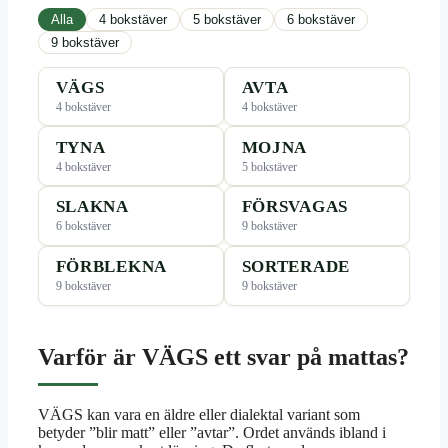
Alla
4 bokstäver
5 bokstäver
6 bokstäver
9 bokstäver
VÄGS
AVTA
4 bokstäver
4 bokstäver
TYNA
MOJNA
4 bokstäver
5 bokstäver
SLAKNA
FÖRSVAGAS
6 bokstäver
9 bokstäver
FÖRBLEKNA
SORTERADE
9 bokstäver
9 bokstäver
Varför är VÄGS ett svar på mattas?
VÄGS kan vara en äldre eller dialektal variant som
betyder ”blir matt” eller ”avtar”. Ordet används ibland i