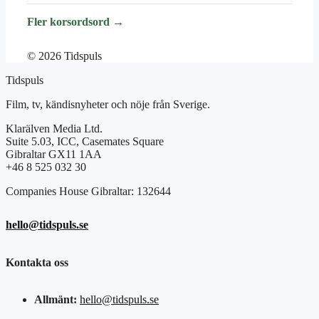
Fler korsordsord →
© 2026 Tidspuls
Tidspuls
Film, tv, kändisnyheter och nöje från Sverige.
Klarälven Media Ltd.
Suite 5.03, ICC, Casemates Square
Gibraltar GX11 1AA
+46 8 525 032 30
Companies House Gibraltar: 132644
hello@tidspuls.se
Kontakta oss
Allmänt:
hello@tidspuls.se