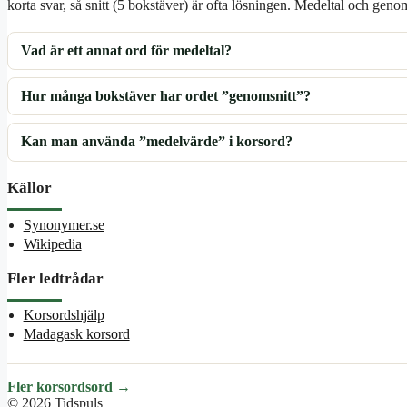
korta svar, så snitt (5 bokstäver) är ofta lösningen. Medeltal och genom
Vad är ett annat ord för medeltal?
Hur många bokstäver har ordet ”genomsnitt”?
Kan man använda ”medelvärde” i korsord?
Källor
Synonymer.se
Wikipedia
Fler ledtrådar
Korsordshjälp
Madagask korsord
Fler korsordsord →
© 2026 Tidspuls