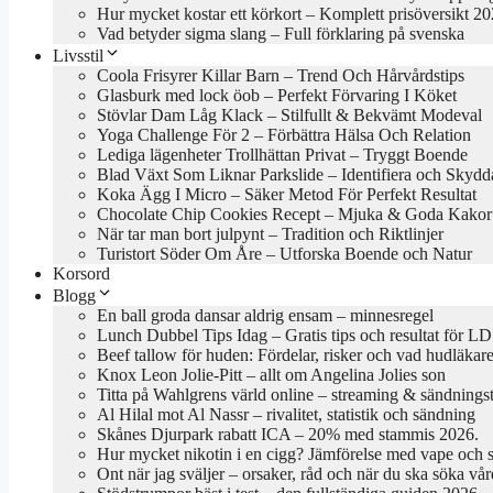
Hur mycket kostar ett körkort – Komplett prisöversikt 2
Vad betyder sigma slang – Full förklaring på svenska
Livsstil
Coola Frisyrer Killar Barn – Trend Och Hårvårdstips
Glasburk med lock öob – Perfekt Förvaring I Köket
Stövlar Dam Låg Klack – Stilfullt & Bekvämt Modeval
Yoga Challenge För 2 – Förbättra Hälsa Och Relation
Lediga lägenheter Trollhättan Privat – Tryggt Boende
Blad Växt Som Liknar Parkslide – Identifiera och Skydd
Koka Ägg I Micro – Säker Metod För Perfekt Resultat
Chocolate Chip Cookies Recept – Mjuka & Goda Kakor
När tar man bort julpynt – Tradition och Riktlinjer
Turistort Söder Om Åre – Utforska Boende och Natur
Korsord
Blogg
En ball groda dansar aldrig ensam – minnesregel
Lunch Dubbel Tips Idag – Gratis tips och resultat för LD
Beef tallow för huden: Fördelar, risker och vad hudläkar
Knox Leon Jolie-Pitt – allt om Angelina Jolies son
Titta på Wahlgrens värld online – streaming & sändningst
Al Hilal mot Al Nassr – rivalitet, statistik och sändning
Skånes Djurpark rabatt ICA – 20% med stammis 2026.
Hur mycket nikotin i en cigg? Jämförelse med vape och 
Ont när jag sväljer – orsaker, råd och när du ska söka vår