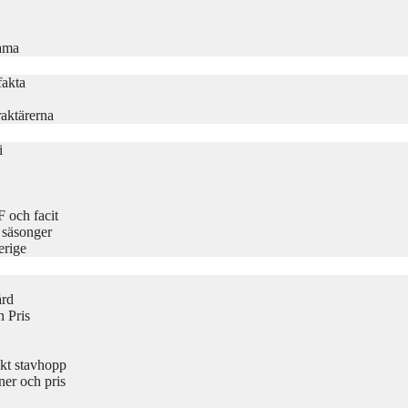
rama
fakta
aktärerna
i
 och facit
 säsonger
erige
ård
 Pris
kt stavhopp
er och pris