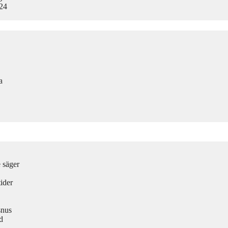
024
a
e säger
ider
snus
d