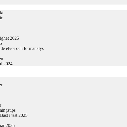
kt
är
lighet 2025
25
ade elvor och formanalys
en
nd 2024
er
r
ningstips
äst i test 2025
gar 2025