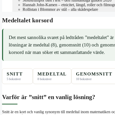
Stödstrumpor bäst i test – den fullständiga guiden 2026
Hannah John-Kamen – etnicitet, längd, roller och filmogr
Rollistan i Blommor av stål – alla skådespelare
Medeltalet korsord
Det mest sannolika svaret på ledtråden ”medeltalet” är
lösningar är medeltal (8), genomsnitt (10) och genomsn
korsord när man söker ett sammanfattande värde.
SNITT
MEDELTAL
GENOMSNITT
5 bokstäver
8 bokstäver
10 bokstäver
Varför är ”snitt” en vanlig lösning?
Snitt är en kort och vanlig synonym till medeltal inom matematiken o