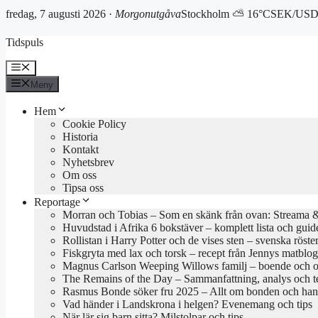
fredag, 7 augusti 2026 ·
Morgonutgåva
Stockholm ⛅ 16°C
SEK/USD 
Hoppa
Tidspuls
till
innehåll
Meny
Meny
Hem
Cookie Policy
Historia
Kontakt
Nyhetsbrev
Om oss
Tipsa oss
Reportage
Morran och Tobias – Som en skänk från ovan: Streama & 
Huvudstad i Afrika 6 bokstäver – komplett lista och guid
Rollistan i Harry Potter och de vises sten – svenska röste
Fiskgryta med lax och torsk – recept från Jennys matblo
Magnus Carlson Weeping Willows familj – boende och o
The Remains of the Day – Sammanfattning, analys och 
Rasmus Bonde söker fru 2025 – Allt om bonden och han
Vad händer i Landskrona i helgen? Evenemang och tips
När lär sig barn sitta? Milstolpar och tips