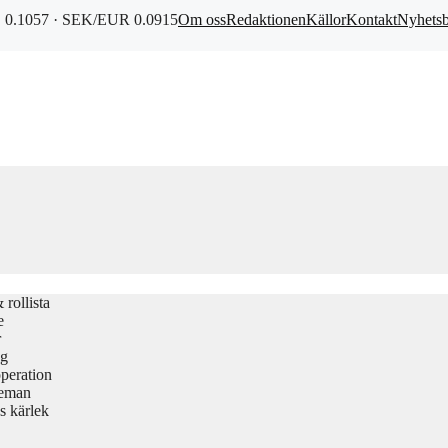
0.1057 · SEK/EUR 0.0915
Om oss
Redaktionen
Källor
Kontakt
Nyhets
rollista
e
r
gg
peration
teman
s kärlek