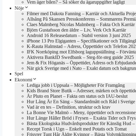
Vem äger bilen? – Så söker du ägaruppgifter lagligt
Nöje
Filmer med Dakota Fanning – Karriär och Aktuella Proje
Allsång På Skansen Presskonferens – Sommarens Premi
Claes Malmberg Nicolas Malmberg – Fakta Och Karriär
Björn Gustafsson den äldre – Liv, Verk Och Karriär
Android 16 Releasedatum – Stabil version 3 juni 2025
iPhone 13 Pro Elgiganten – Specifikationer och Tillgäng
K-Rauta Halmstad – Adress, Öppettider och Telefon 20
IFK Norrköping mot Elfsborg laguppställning – Förvänt
Aktivera BankID Swedbank – Steg-för-steg guide 2025
Jem & Fix Höganäs – Öppettider, Adress och Erbjudand
När gick Sverige med i Nato – Exakt datum och bakgru
Spel
Ekonomi
Lediga jobb i Uppsala – Möjligheter För Framgång
Kids Brand Store Butik – Adresser, märken och öppettid
Är Pluto en Planet – Fakta om status och IAU-beslut
Hur Lång Är En Säng – Standardmått och Råd i Sverige
Vad är en tes – Definition, struktur och krav
La Bonne Vie Malmö – Meny, öppettider och recensione
Hur Länge Håller Bröd i Frysen – Exakta Tider och Frys
Bästa Ekologiska Hudvårdsprodukter för Känslig Hud – B
Recept Torsk i Ugn – Enkelt med Potatis och Tomat
Frisyrer Tunt Hår Äldre Kvinnor – Bästa Volymklippnin