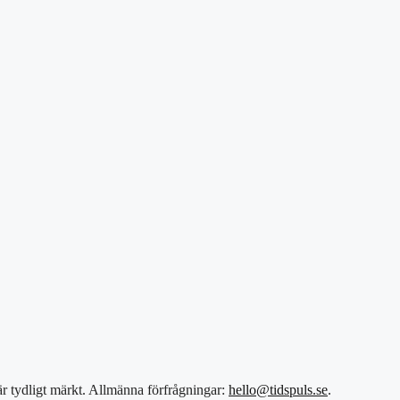
 är tydligt märkt. Allmänna förfrågningar:
hello@tidspuls.se
.