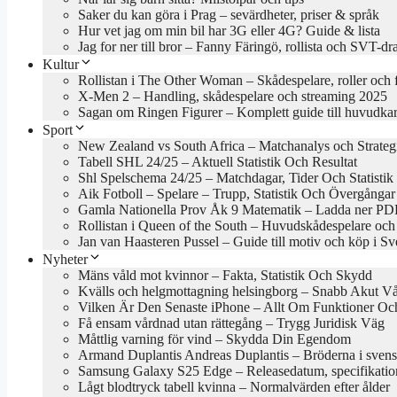
Saker du kan göra i Prag – sevärdheter, priser & språk
Hur vet jag om min bil har 3G eller 4G? Guide & lista
Jag for ner till bror – Fanny Färingö, rollista och SVT-d
Kultur
Rollistan i The Other Woman – Skådespelare, roller och 
X-Men 2 – Handling, skådespelare och streaming 2025
Sagan om Ringen Figurer – Komplett guide till huvudkar
Sport
New Zealand vs South Africa – Matchanalys och Strateg
Tabell SHL 24/25 – Aktuell Statistik Och Resultat
Shl Spelschema 24/25 – Matchdagar, Tider Och Statistik
Aik Fotboll – Spelare – Trupp, Statistik Och Övergångar
Gamla Nationella Prov Åk 9 Matematik – Ladda ner PDF
Rollistan i Queen of the South – Huvudskådespelare och
Jan van Haasteren Pussel – Guide till motiv och köp i Sv
Nyheter
Mäns våld mot kvinnor – Fakta, Statistik Och Skydd
Kvälls och helgmottagning helsingborg – Snabb Akut V
Vilken Är Den Senaste iPhone – Allt Om Funktioner Och
Få ensam vårdnad utan rättegång – Trygg Juridisk Väg
Måttlig varning för vind – Skydda Din Egendom
Armand Duplantis Andreas Duplantis – Bröderna i svens
Samsung Galaxy S25 Edge – Releasedatum, specifikation
Lågt blodtryck tabell kvinna – Normalvärden efter ålder