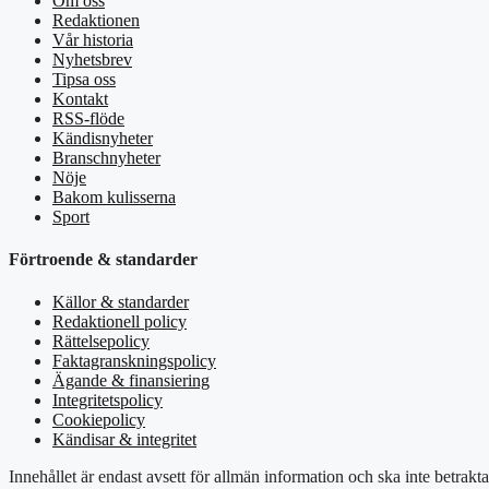
Om oss
Redaktionen
Vår historia
Nyhetsbrev
Tipsa oss
Kontakt
RSS-flöde
Kändisnyheter
Branschnyheter
Nöje
Bakom kulisserna
Sport
Förtroende & standarder
Källor & standarder
Redaktionell policy
Rättelsepolicy
Faktagranskningspolicy
Ägande & finansiering
Integritetspolicy
Cookiepolicy
Kändisar & integritet
Innehållet är endast avsett för allmän information och ska inte betrakt