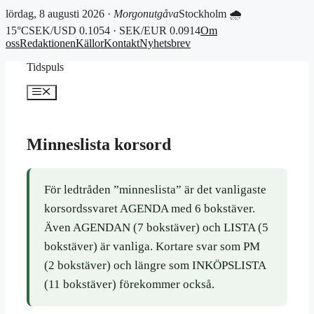
lördag, 8 augusti 2026 ·
Morgonutgåva
Stockholm 🌧
15°C
SEK/USD 0.1054 · SEK/EUR 0.0914
Om
oss
Redaktionen
Källor
Kontakt
Nyhetsbrev
Hoppa
Tidspuls
till
innehåll
Meny
Minneslista korsord
För ledtråden ”minneslista” är det vanligaste
korsordssvaret AGENDA med 6 bokstäver.
Även AGENDAN (7 bokstäver) och LISTA (5
bokstäver) är vanliga. Kortare svar som PM
(2 bokstäver) och längre som INKÖPSLISTA
(11 bokstäver) förekommer också.