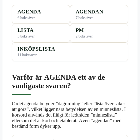
AGENDA
AGENDAN
6 bokstäver
7 bokstäver
LISTA
PM
5 bokstäver
2 bokstäver
INKÖPSLISTA
11 bokstäver
Varför är AGENDA ett av de
vanligaste svaren?
Ordet agenda betyder ”dagordning” eller ”lista över saker
att göra”, vilket ligger nära betydelsen av en minneslista. I
korsord används det flitigt för ledtråden ”minneslista”
eftersom det är kort och etablerat. Även ”agendan” med
bestämd form dyker upp.