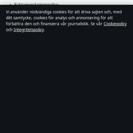
Faktagranskningspolicy
Vi använder nödvändiga cookies för att driva sajten och, med
ditt samtycke, cookies för analys och annonsering för att
Ägande & finansiering
förbättra den och finansiera vår journalistik. Se vår
Cookiepolicy
och
Integritetspolicy
.
Integritetspolicy
Cookiepolicy
Kändisar & integritet
Innehållet är endast avsett för allmän information och ska inte
betraktas som medicinsk, finansiell eller juridisk rådgivning.
Sponsrat material är tydligt märkt. Allmänna förfrågningar:
hello@tidspuls.se
.
Utgivare:
Klarälven Media Ltd., Gibraltar ·
Ansvarig utgivare:
Viktor Sandell, Chefredaktör · Companies House Gibraltar 132644
© 2026 Tidspuls.se · Klarälven Media Ltd. ·
WorldRSS
·