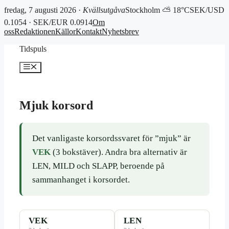
fredag, 7 augusti 2026 ·
Kvällsutgåva
Stockholm ⛅ 18°C
SEK/USD
0.1054 · SEK/EUR 0.0914
Om
oss
Redaktionen
Källor
Kontakt
Nyhetsbrev
Hoppa
Tidspuls
till
innehåll
Meny
Mjuk korsord
Det vanligaste korsordssvaret för ”mjuk” är
VEK
(3 bokstäver). Andra bra alternativ är
LEN, MILD och SLAPP, beroende på
sammanhanget i korsordet.
VEK
LEN