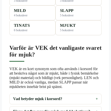
3 bokstäver
3 bokstäver
MILD
SLAPP
4 bokstäver
5 bokstäver
TINATS
MJUKT
6 bokstäver
5 bokstäver
Varför är VEK det vanligaste svaret
för mjuk?
VEK är en kort synonym som ofta används i korsord för
att beskriva något som är mjukt, både i fysisk bemärkelse
(mjukt material) och bildligt (vek personlighet). LEN och
MILD är också vanliga, medan SLAPP passar när
mjukheten innebär brist på spänst.
Vad betyder mjuk i korsord?