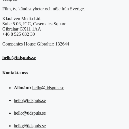
Film, tv, kändisnyheter och nöje från Sverige.
Klarälven Media Ltd.
Suite 5.03, ICC, Casemates Square
Gibraltar GX11 1AA
+46 8 525 032 30
Companies House Gibraltar: 132644
hello@tidspuls.se
Kontakta oss
Allmänt:
hello@tidspuls.se
hello@tidspuls.se
hello@tidspuls.se
hello@tidspuls.se