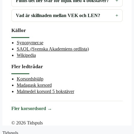
Finns det fler svar för mjuk med 4 bokstäver?
Vad är skillnaden mellan VEK och LEN?
Källor
Synonymer.se
SAOL (Svenska Akademiens ordlista)
Wikipedia
Fler ledtrådar
Korsordshjälp
Madagask korsord
Malmedel korsord 5 bokstäver
Fler korsordsord →
© 2026 Tidspuls
Tidspuls