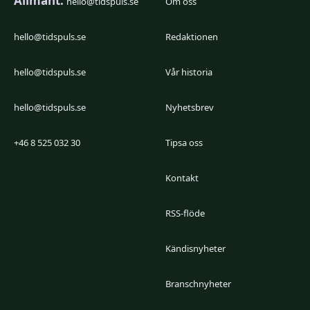
Allmänt:
hello@tidspuls.se
Om oss
hello@tidspuls.se
Redaktionen
hello@tidspuls.se
Vår historia
hello@tidspuls.se
Nyhetsbrev
+46 8 525 032 30
Tipsa oss
Kontakt
RSS-flöde
Kändisnyheter
Branschnyheter