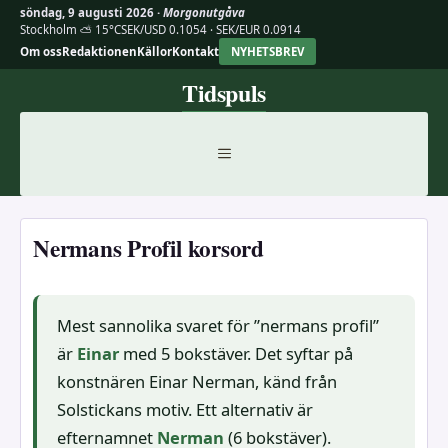
söndag, 9 augusti 2026 ·
Morgonutgåva
Stockholm ⛅ 15°C
SEK/USD 0.1054 · SEK/EUR 0.0914
Om oss
Redaktionen
Källor
Kontakt
NYHETSBREV
Hoppa
Tidspuls
till
innehåll
MENY
Nermans Profil korsord
Mest sannolika svaret för ”nermans profil”
är
Einar
med 5 bokstäver. Det syftar på
konstnären Einar Nerman, känd från
Solstickans motiv. Ett alternativ är
efternamnet
Nerman
(6 bokstäver).