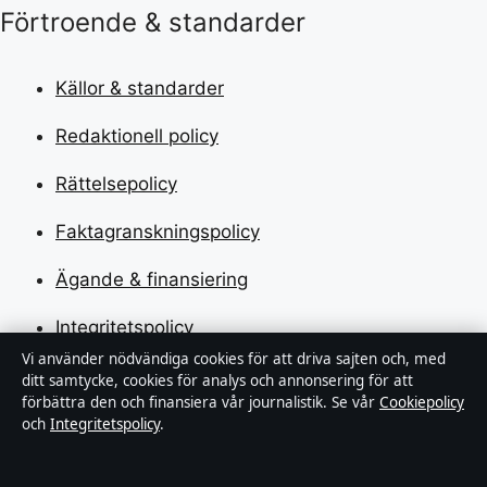
Förtroende & standarder
Källor & standarder
Redaktionell policy
Rättelsepolicy
Faktagranskningspolicy
Ägande & finansiering
Integritetspolicy
Vi använder nödvändiga cookies för att driva sajten och, med
Cookiepolicy
ditt samtycke, cookies för analys och annonsering för att
förbättra den och finansiera vår journalistik. Se vår
Cookiepolicy
Kändisar & integritet
och
Integritetspolicy
.