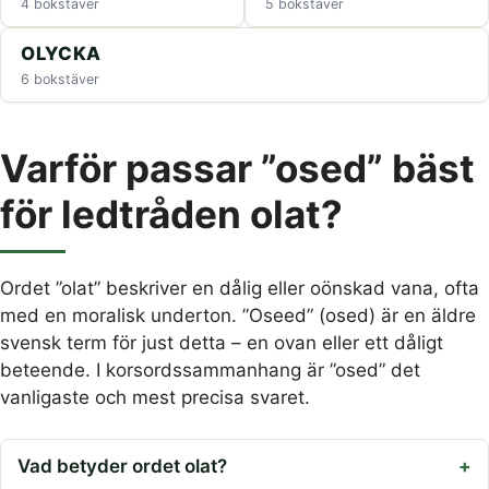
4 bokstäver
5 bokstäver
OLYCKA
6 bokstäver
Varför passar ”osed” bäst
för ledtråden olat?
Ordet ”olat” beskriver en dålig eller oönskad vana, ofta
med en moralisk underton. ”Oseed” (osed) är en äldre
svensk term för just detta – en ovan eller ett dåligt
beteende. I korsordssammanhang är ”osed” det
vanligaste och mest precisa svaret.
Vad betyder ordet olat?