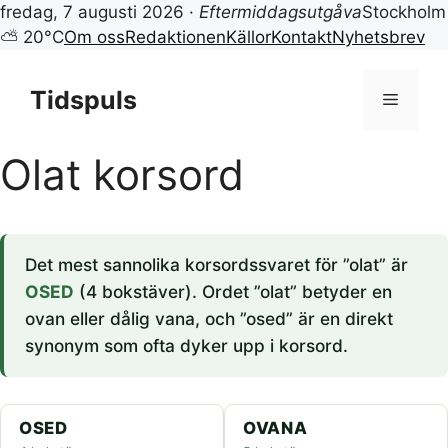
fredag, 7 augusti 2026 ·
Eftermiddagsutgåva
Stockholm
⛅ 20°C
Om oss
Redaktionen
Källor
Kontakt
Nyhetsbrev
Hoppa
till
Tidspuls
Meny
innehåll
Olat korsord
Det mest sannolika korsordssvaret för ”olat” är
OSED
(4 bokstäver). Ordet ”olat” betyder en
ovan eller dålig vana, och ”osed” är en direkt
synonym som ofta dyker upp i korsord.
OSED
OVANA