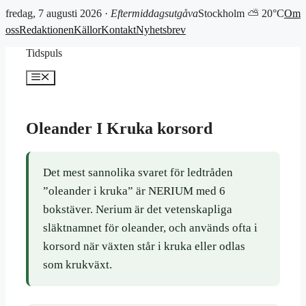
fredag, 7 augusti 2026 ·
Eftermiddagsutgåva
Stockholm ⛅ 20°C
Om
oss
Redaktionen
Källor
Kontakt
Nyhetsbrev
Hoppa
Tidspuls
till
innehåll
Meny
Oleander I Kruka korsord
Det mest sannolika svaret för ledtråden
”oleander i kruka” är NERIUM med 6
bokstäver. Nerium är det vetenskapliga
släktnamnet för oleander, och används ofta i
korsord när växten står i kruka eller odlas
som krukväxt.