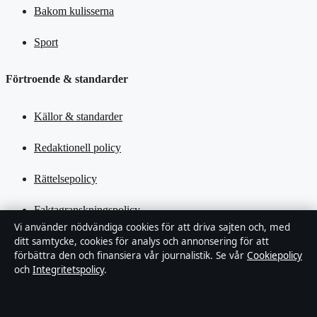
Bakom kulisserna
Sport
Förtroende & standarder
Källor & standarder
Redaktionell policy
Rättelsepolicy
Faktagranskningspolicy
Vi använder nödvändiga cookies för att driva sajten och, med
Ägande & finansiering
ditt samtycke, cookies för analys och annonsering för att
förbättra den och finansiera vår journalistik. Se vår
Cookiepolicy
och
Integritetspolicy
.
Integritetspolicy
Cookiepolicy