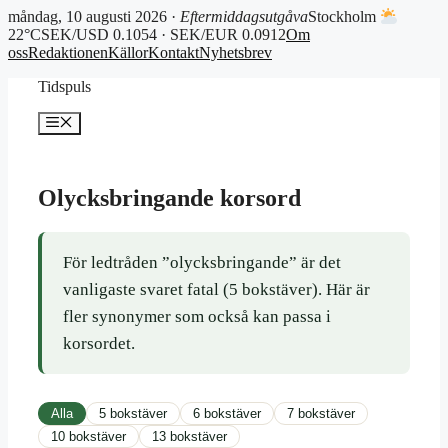
måndag, 10 augusti 2026 ·
Eftermiddagsutgåva
Stockholm
22°C
SEK/USD 0.1054 · SEK/EUR 0.0912
Om
oss
Redaktionen
Källor
Kontakt
Nyhetsbrev
Hoppa
Tidspuls
till
innehåll
Meny
Olycksbringande korsord
För ledtråden ”olycksbringande” är det
vanligaste svaret fatal (5 bokstäver). Här är
fler synonymer som också kan passa i
korsordet.
Alla
5 bokstäver
6 bokstäver
7 bokstäver
10 bokstäver
13 bokstäver