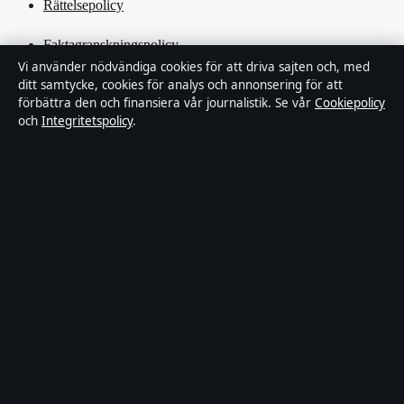
Rättelsepolicy
Faktagranskningspolicy
Vi använder nödvändiga cookies för att driva sajten och, med
ditt samtycke, cookies för analys och annonsering för att
Ägande & finansiering
förbättra den och finansiera vår journalistik. Se vår
Cookiepolicy
och
Integritetspolicy
.
Integritetspolicy
Cookiepolicy
Kändisar & integritet
Innehållet är endast avsett för allmän information och ska inte
betraktas som medicinsk, finansiell eller juridisk rådgivning.
Sponsrat material är tydligt märkt. Allmänna förfrågningar:
hello@tidspuls.se
.
Utgivare:
Klarälven Media Ltd., Gibraltar ·
Ansvarig utgivare:
Viktor Sandell, Chefredaktör · Companies House Gibraltar 132644