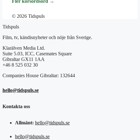
Fler korsordsord →
© 2026 Tidspuls
Tidspuls
Film, tv, kändisnyheter och nöje från Sverige.
Klarälven Media Ltd.
Suite 5.03, ICC, Casemates Square
Gibraltar GX11 1AA
+46 8 525 032 30
Companies House Gibraltar: 132644
hello@tidspuls.se
Kontakta oss
Allmänt:
hello@tidspuls.se
hello@tidspuls.se