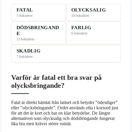
FATAL
OLYCKSALIG
5 bokstäver
10 bokstäver
DÖDSBRINGAND
FARLIG
E
6 bokstäver
13 bokstäver
SKADLIG
7 bokstäver
Varför är fatal ett bra svar på
olycksbringande?
Fatal är direkt hämtat från latinet och betyder ”ödesdiger”
eller ”olycksbringande”. Ordet används ofta i korsord just
för att det är kort och har en klar betydelse. De längre
alternativen som olycksalig och dödsbringande fungerar
lika bra men kräver större rutnät.